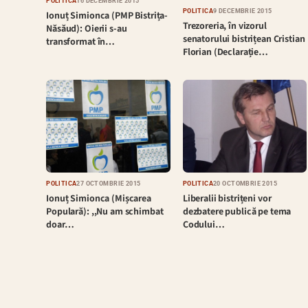
POLITICĂ
16 DECEMBRIE 2015
POLITICĂ
9 DECEMBRIE 2015
Ionuț Simionca (PMP Bistrița-
Trezoreria, în vizorul
Năsăud): Oierii s-au
senatorului bistrițean Cristian
transformat în…
Florian (Declarație…
POLITICĂ
27 OCTOMBRIE 2015
POLITICĂ
20 OCTOMBRIE 2015
Ionuț Simionca (Mișcarea
Liberalii bistrițeni vor
Populară): ,,Nu am schimbat
dezbatere publică pe tema
doar…
Codului…