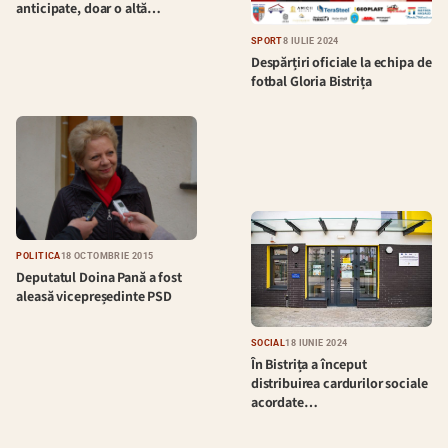
anticipate, doar o altă…
SPORT
8 IULIE 2024
Despărțiri oficiale la echipa de
fotbal Gloria Bistrița
POLITICĂ
18 OCTOMBRIE 2015
Deputatul Doina Pană a fost
aleasă vicepreședinte PSD
SOCIAL
18 IUNIE 2024
În Bistrița a început
distribuirea cardurilor sociale
acordate…