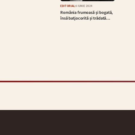
EDITORIAL
6 IUNIE 2024
România frumoasă și bogată,
însă batjocorită și trădată…