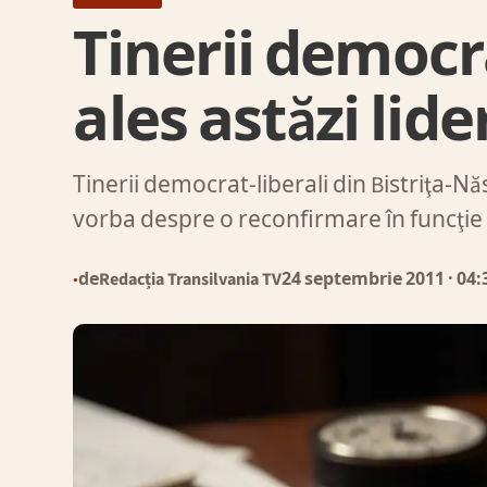
Tinerii democra
ales astăzi lide
Tinerii democrat-liberali din Bistriţa-Năs
vorba despre o reconfirmare în funcţie
de
Redacția Transilvania TV
24 septembrie 2011
· 04:
●