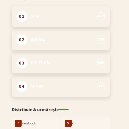
01
ȘTIRI
2478
02
SOCIAL
768
03
POLITICĂ
365
04
SPORT
337
Distribuie & urmărește
f
Facebook
𝕏
X