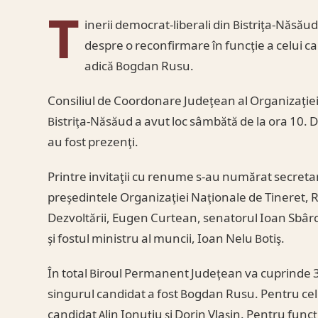
T
inerii democrat-liberali din Bistriţa-Năsăud 
despre o reconfirmare în funcţie a celui ca
adică Bogdan Rusu.
Consiliul de Coordonare Judeţean al Organizaţiei
Bistriţa-Năsăud a avut loc sâmbătă de la ora 10. Di
au fost prezenţi.
Printre invitaţii cu renume s-au numărat secretar
preşedintele Organizaţiei Naţionale de Tineret, 
Dezvoltării, Eugen Curtean, senatorul Ioan Sbâ
şi fostul ministru al muncii, Ioan Nelu Botiş.
În total Biroul Permanent Judeţean va cuprinde 
singurul candidat a fost Bogdan Rusu. Pentru cel
candidat Alin Ionuţiu şi Dorin Vlaşin. Pentru fun