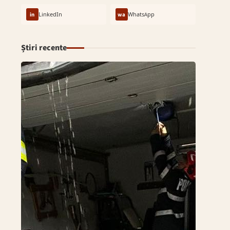
in
LinkedIn
wa
WhatsApp
Știri recente