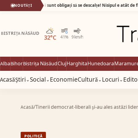
Plaja din Tunisia unde turiștii sunt obligați să se descalțe! Nisipul e atât de fin încât pare cernut prin sită!
NOUTĂȚI
Parțial noros
BISTRIȚA NĂSĂUD
32°C
41%
9 km/h
Alba
Bihor
Bistrița Năsăud
Cluj
Harghita
Hunedoara
Maramur
Acasă
Știri
Social
Economie
Cultură
Locuri
Edito
⌄
⌄
⌄
⌄
Acasă
/
Tinerii democrat-liberali şi-au ales astăzi lide
POLITICĂ