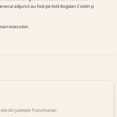
eneral adjunct au fost pe listă Bogdan Costin şi
etari executivi.
icate din județele Transilvaniei.