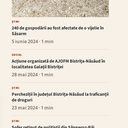
ȘTIRI
240 de gospodării au fost afectate de o vijelie în
Săsarm
5 iunie 2024
· 1 min
SOCIAL
Acțiune organizată de AJOFM Bistriţa-Năsăud în
localitatea Galaţii Bistriţei
28 mai 2024
· 1 min
ȘTIRI
Percheziții în județul Bistrița-Năsăud la traficanții
de droguri
23 mai 2024
· 1 min
ȘTIRI
Șofer reținut de polițiștii din Sângeroz-Băi