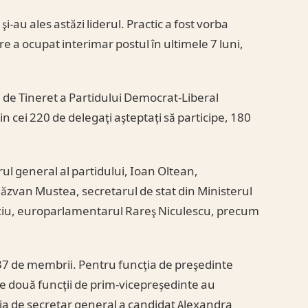
şi-au ales astăzi liderul. Practic a fost vorba
re a ocupat interimar postul în ultimele 7 luni,
 de Tineret a Partidului Democrat-Liberal
n cei 220 de delegaţi aşteptaţi să participe, 180
ul general al partidului, Ioan Oltean,
Răzvan Mustea, secretarul de stat din Ministerul
rciu, europarlamentarul Rareş Niculescu, precum
37 de membrii. Pentru funcţia de preşedinte
e două funcţii de prim-vicepreşedinte au
cţia de secretar general a candidat Alexandra