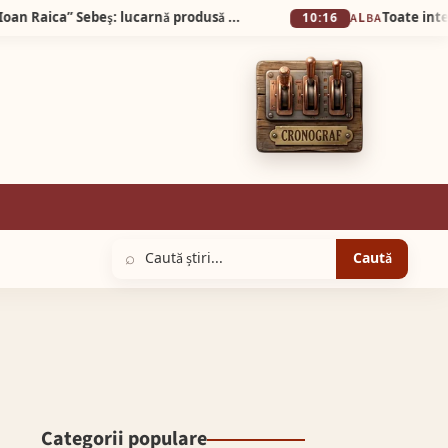
Exponatul lunii mai, la Muzeul Municipal „Ioan Raica” Sebeş: lucarnă produsă la fabrica de țigle şi cărămizi „Hercules” din Diciosânmărtin
10:16
ALBA
⌕
Caută
Categorii populare