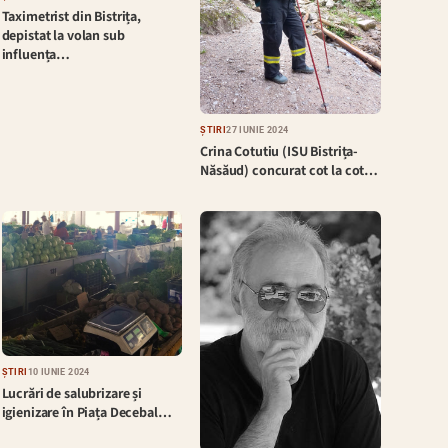
Taximetrist din Bistrița,
depistat la volan sub
influența…
ȘTIRI
27 IUNIE 2024
Crina Cotutiu (ISU Bistrița-
Năsăud) concurat cot la cot…
ȘTIRI
10 IUNIE 2024
Lucrări de salubrizare și
igienizare în Piața Decebal…