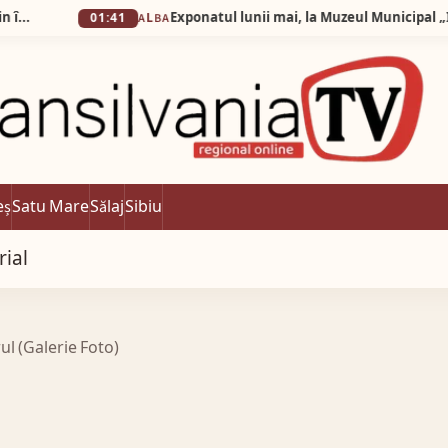
01:41
ALBA
eș
Satu Mare
Sălaj
Sibiu
rial
rul (Galerie Foto)