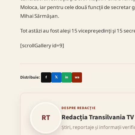
Moloca, iar pentru cele două funcţii de secretar g
Mihai Sărmăşan.
Tot astăzi au fost aleşi 15 vicepreşedinţi şi 15 secr
[scrollGallery id=9]
Distribuie:
f
𝕏
in
wa
DESPRE REDACȚIE
RT
Redacția Transilvania TV
Știri, reportaje și informații verif