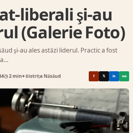
t-liberali şi-au
rul (Galerie Foto)
ăud şi-au ales astăzi liderul. Practic a fost
 a…
34
◷ 2 min
⌖ Bistrița Năsăud
f
𝕏
in
wa