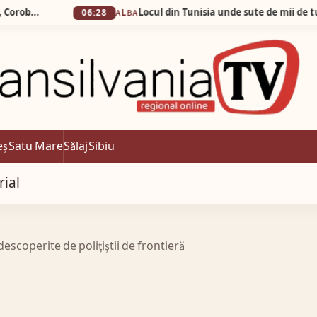
Locul din Tunisia unde sute de mii de turiști vin s
06:28
ALBA
eș
Satu Mare
Sălaj
Sibiu
rial
escoperite de poliţiştii de frontieră