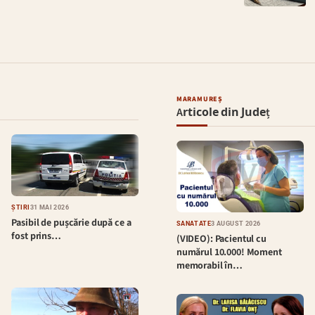
MARAMUREȘ
Articole din Județ
ȘTIRI
31 MAI 2026
Pasibil de pușcărie după ce a
SĂNĂTATE
3 AUGUST 2026
fost prins…
(VIDEO): Pacientul cu
numărul 10.000! Moment
memorabil în…