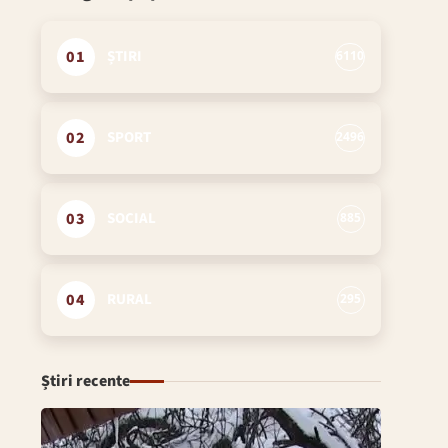
01
ȘTIRI
6110
02
SPORT
2496
03
SOCIAL
885
04
RURAL
295
Știri recente