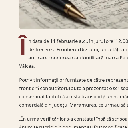
Î
n data de 11 februarie a.c., în jurul orei 12.00
de Trecere a Frontierei Urziceni, un cetăţea
ani, care conducea o autoutilitară marca Pe
Vâlcea.
Potrivit informaţiilor furnizate de către reprezen
frontieră conducătorul auto a prezentat o scrisoa
consemnat faptul că acesta transportă un număr de
comercială din județul Maramureș, ce urmau să a
„În urma verificărilor s-a constatat însă că scris
Anumite rubrici din document au fost modificate c