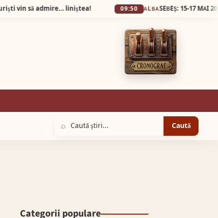
ă admire… liniștea!
09:50
ALBA
⌕
Caută
Categorii populare