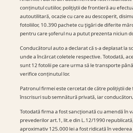
conținutul cutiilor, poliţiştii de frontieră au efe
autoutilitară, ocazie cu care au descoperit, disim
fotoliilor, 10.390 pachete cu ţigări de diferite mă
pentru care şoferul nu a putut prezenta niciun
Conducătorul auto a declarat că s-a deplasat la 
unde a încărcat coletele respective. Totodată, aces
sunt 12 fotolii pe care urma să le transporte până la
verifice conținutul lor.
Patronul firmei este cercetat de către poliţiştii de
înscrisuri sub semnătură privată, iar conducătoru
Totodată firma a fost sancţionată cu amendă în v
prevederilor art.1, lit.e din L.12/1990 republicată,
aproximativ 125.000 lei a fost ridicată în vederea 