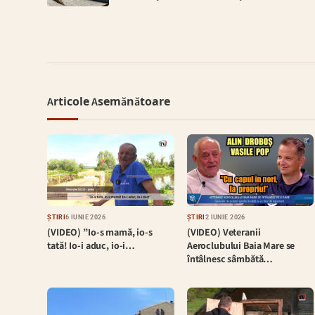
Articole Asemănătoare
ȘTIRI
6 IUNIE 2026
ȘTIRI
2 IUNIE 2026
(VIDEO) ”Io-s mamă, io-s
(VIDEO) Veteranii
tată! Io-i aduc, io-i…
Aeroclubului Baia Mare se
întâlnesc sâmbătă…