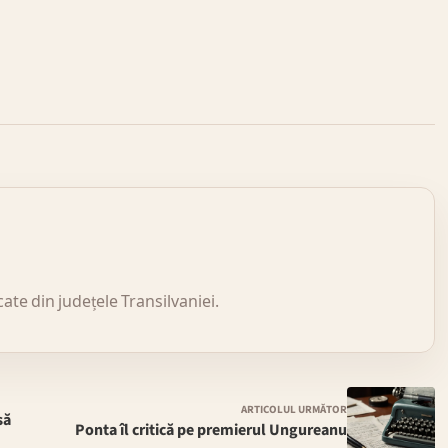
icate din județele Transilvaniei.
ARTICOLUL URMĂTOR
să
Ponta îl critică pe premierul Ungureanu