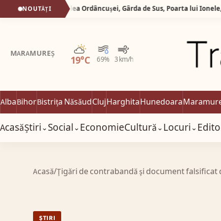
Silva logistic Services. Valea Ordâncușei, Gârda de Sus, Poarta lui Ionele, Corobana lui Gârda, Peșteră Scărișoara.
NOUTĂȚI
Parțial noros
MARAMUREȘ
19°C
69%
3 km/h
Alba
Bihor
Bistrița Năsăud
Cluj
Harghita
Hunedoara
Maramur
Acasă
Știri
Social
Economie
Cultură
Locuri
Edito
⌄
⌄
⌄
⌄
Acasă
/
Ţigări de contrabandă şi document falsificat d
ȘTIRI