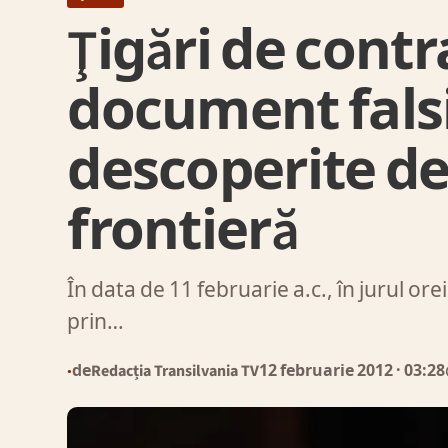
Ţigări de contr
document falsi
descoperite de 
frontieră
În data de 11 februarie a.c., în jurul ore
prin…
de
Redacția Transilvania TV
12 februarie 2012
· 03:28
●