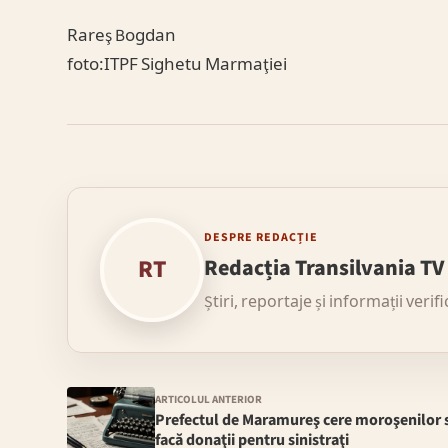
Rareş Bogdan
foto:ITPF Sighetu Marmaţiei
DESPRE REDACȚIE
RT
Redacția Transilvania TV
Știri, reportaje și informații verif
ARTICOLUL ANTERIOR
Prefectul de Maramureş cere moroşenilor 
facă donaţii pentru sinistraţi