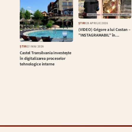
ȘTIRI
28 APRILIE 2026
(VIDEO) Grigore a lui Costan –
”INSTAGRAMABIL” în…
ȘTIRI
21 MAI 2026
Castel Transilvania investește
în digitalizarea proceselor
tehnologice interne