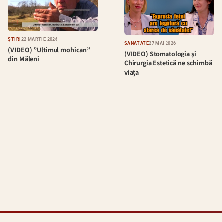
ȘTIRI
22 MARTIE 2026
SĂNĂTATE
27 MAI 2026
(VIDEO) ”Ultimul mohican”
(VIDEO) Stomatologia și
din Măleni
Chirurgia Estetică ne schimbă
viața