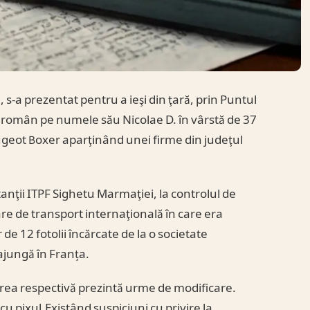
, s-a prezentat pentru a ieşi din ţară, prin Puntul
n român pe numele său Nicolae D. în vârstă de 37
ugeot Boxer aparţinând unei firme din judeţul
tanţii ITPF Sighetu Marmaţiei, la controlul de
re de transport internaţională în care era
 12 fotolii încărcate de la o societate
jungă în Franța.
oarea respectivă prezintă urme de modificare.
u pixul.Existând suspiciuni cu privire la