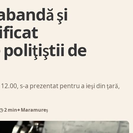
abandă şi
ficat
poliţiştii de
i 12.00, s-a prezentat pentru a ieşi din ţară,
◷ 2 min
⌖ Maramureș