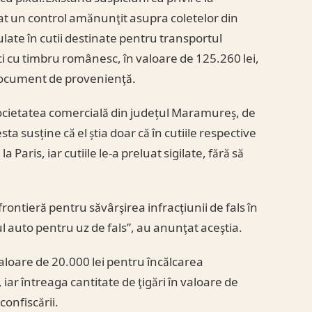
ctuat un control amănunţit asupra coletelor din
ulate în cutii destinate pentru transportul
rci cu timbru românesc, în valoare de 125.260 lei,
 document de provenienţă.
societatea comercială din județul Maramureș, de
ta susține că el știa doar că în cutiile respective
 Paris, iar cutiile le-a preluat sigilate, fără să
 frontieră pentru săvârşirea infracţiunii de fals în
l auto pentru uz de fals”, au anunţat aceştia.
aloare de 20.000 lei pentru încălcarea
 iar întreaga cantitate de ţigări în valoare de
confiscării.