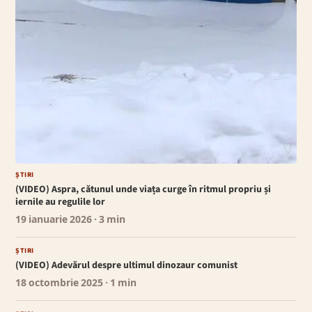
ȘTIRI
(VIDEO) Aspra, cătunul unde viața curge în ritmul propriu și
iernile au regulile lor
19 ianuarie 2026
· 3 min
ȘTIRI
(VIDEO) Adevărul despre ultimul dinozaur comunist
18 octombrie 2025
· 1 min