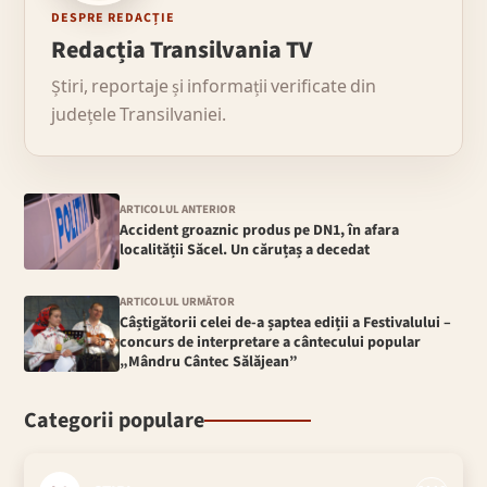
DESPRE REDACȚIE
Redacția Transilvania TV
Știri, reportaje și informații verificate din
județele Transilvaniei.
ARTICOLUL ANTERIOR
Accident groaznic produs pe DN1, în afara
localității Săcel. Un căruțaș a decedat
ARTICOLUL URMĂTOR
Câștigătorii celei de-a șaptea ediții a Festivalului –
concurs de interpretare a cântecului popular
„Mândru Cântec Sălăjean”
Categorii populare