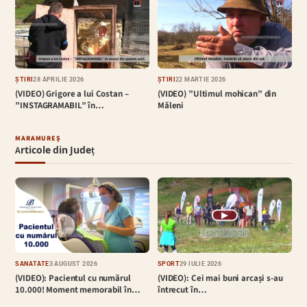
ȘTIRI
28 APRILIE 2026
ȘTIRI
22 MARTIE 2026
(VIDEO) Grigore a lui Costan –
(VIDEO) ”Ultimul mohican” din
”INSTAGRAMABIL” în…
Măleni
MARAMUREȘ
Articole din Județ
▶
SĂNĂTATE
3 AUGUST 2026
SPORT
29 IULIE 2026
(VIDEO): Pacientul cu numărul
(VIDEO): Cei mai buni arcași s-au
10.000! Moment memorabil în…
întrecut în…