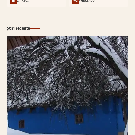
in
LinkedIn
wa
WhatsApp
Știri recente