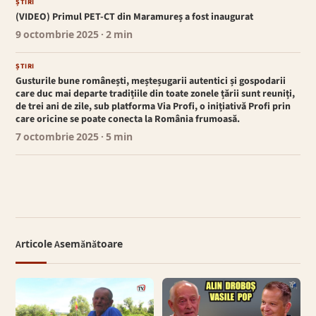
ȘTIRI
(VIDEO) Primul PET-CT din Maramureș a fost inaugurat
9 octombrie 2025
· 2 min
ȘTIRI
Gusturile bune românești, meșteșugarii autentici și gospodarii
care duc mai departe tradițiile din toate zonele țării sunt reuniți,
de trei ani de zile, sub platforma Via Profi, o inițiativă Profi prin
care oricine se poate conecta la România frumoasă.
7 octombrie 2025
· 5 min
Articole Asemănătoare