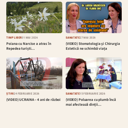
TIMP LIBER
31 MAI 2026
SĂNĂTATE
27 MAI 2026
Poiana cu Narcise a atras în
(VIDEO) Stomatologia și Chirurgia
Repedea turiști…
Estetică ne schimbă viața
ȘTIRI
24 FEBRUARIE 2026
SĂNĂTATE
15 FEBRUARIE 2026
(VIDEO) UCRAINA – 4 ani de război
(VIDEO) Poluarea cu plumb încă
mai afectează dinții…