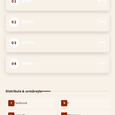
01
ȘTIRI
6110
02
SPORT
2496
03
SOCIAL
885
04
RURAL
295
Distribuie & urmărește
f
Facebook
𝕏
X