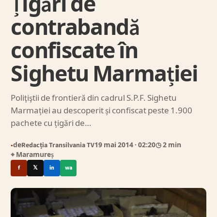
Țigări de
contrabandă
confiscate în
Sighetu Marmației
Poliţiştii de frontieră din cadrul S.P.F. Sighetu
Marmației au descoperit și confiscat peste 1.900
pachete cu țigări de…
de
Redacția Transilvania TV
19 mai 2014
· 02:20
◷ 2 min
●
⌖ Maramureș
f
𝕏
in
wa