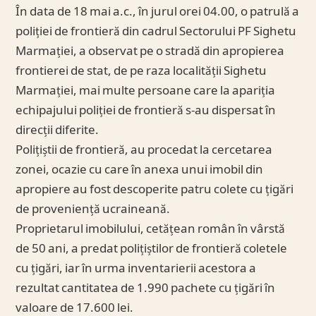
În data de 18 mai a.c., în jurul orei 04.00, o patrulă a
poliției de frontieră din cadrul Sectorului PF Sighetu
Marmației, a observat pe o stradă din apropierea
frontierei de stat, de pe raza localității Sighetu
Marmației, mai multe persoane care la apariția
echipajului poliției de frontieră s-au dispersat în
direcții diferite.
Polițiștii de frontieră, au procedat la cercetarea
zonei, ocazie cu care în anexa unui imobil din
apropiere au fost descoperite patru colete cu țigări
de proveniență ucraineană.
Proprietarul imobilului, cetățean român în vârstă
de 50 ani, a predat polițiștilor de frontieră coletele
cu țigări, iar în urma inventarierii acestora a
rezultat cantitatea de 1.990 pachete cu țigări în
valoare de 17.600 lei.