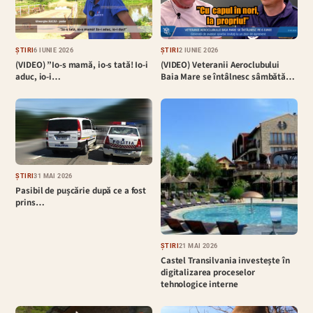
ȘTIRI
6 IUNIE 2026
ȘTIRI
2 IUNIE 2026
(VIDEO) ”Io-s mamă, io-s tată! Io-i
(VIDEO) Veteranii Aeroclubului
aduc, io-i…
Baia Mare se întâlnesc sâmbătă…
ȘTIRI
31 MAI 2026
Pasibil de pușcărie după ce a fost
prins…
ȘTIRI
21 MAI 2026
Castel Transilvania investește în
digitalizarea proceselor
tehnologice interne