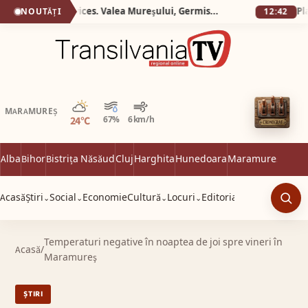
Silva Logistic Services. Valea Mureșului, Germisara, Cascada Clocota, Rotonda de la Geoagiu, locul unde poți îmbina drumeția montană cu răsfățul balnear și curiozitatea istorică.
NOUTĂȚI
12:42
Parțial noros
MARAMUREȘ
24°C
67%
6 km/h
Alba
Bihor
Bistrița Năsăud
Cluj
Harghita
Hunedoara
Maramureș
Satu 
Acasă
Știri
Social
Economie
Cultură
Locuri
Editorial
⌄
⌄
⌄
⌄
Caut
Temperaturi negative în noaptea de joi spre vineri în
Acasă
/
Maramureş
ȘTIRI