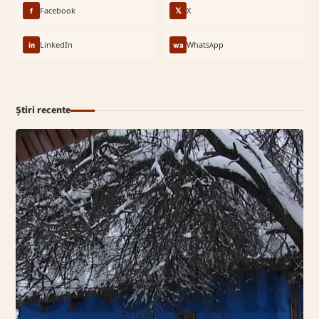
f
Facebook
𝕏
X
in
LinkedIn
wa
WhatsApp
Știri recente