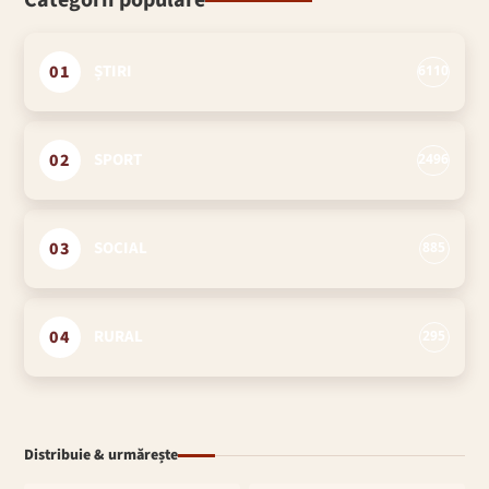
Categorii populare
01
ȘTIRI
6110
02
SPORT
2496
03
SOCIAL
885
04
RURAL
295
Distribuie & urmărește