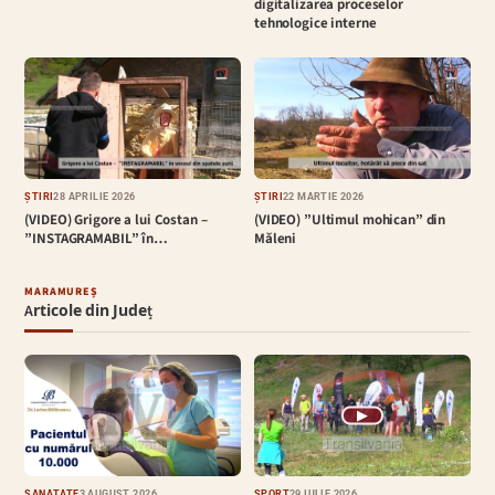
digitalizarea proceselor
tehnologice interne
ȘTIRI
28 APRILIE 2026
ȘTIRI
22 MARTIE 2026
(VIDEO) Grigore a lui Costan –
(VIDEO) ”Ultimul mohican” din
”INSTAGRAMABIL” în…
Măleni
MARAMUREȘ
Articole din Județ
▶
SĂNĂTATE
3 AUGUST 2026
SPORT
29 IULIE 2026