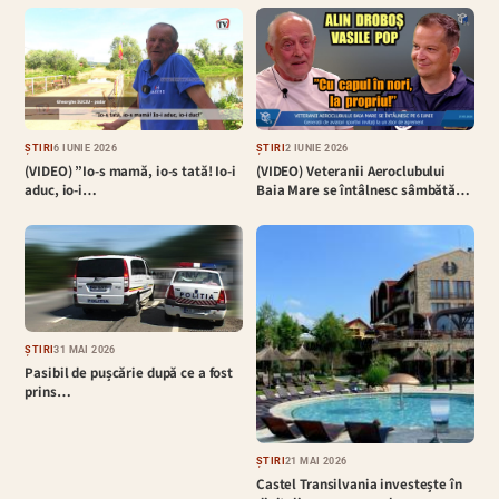
ȘTIRI
6 IUNIE 2026
ȘTIRI
2 IUNIE 2026
(VIDEO) ”Io-s mamă, io-s tată! Io-i
(VIDEO) Veteranii Aeroclubului
aduc, io-i…
Baia Mare se întâlnesc sâmbătă…
ȘTIRI
31 MAI 2026
Pasibil de pușcărie după ce a fost
prins…
ȘTIRI
21 MAI 2026
Castel Transilvania investește în