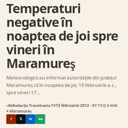
Temperaturi
negative în
noaptea de joi spre
vineri în
Maramureş
Meteorologicii au informat autorităţile din judeţul
Maramureş că în noaptea de joi, 16 februarie a.c.,
spre vineri 17…
de
Redacția Transilvania TV
15 februarie 2012
· 07:11
◷ 2 min
●
⌖ Maramureș
f
𝕏
in
wa