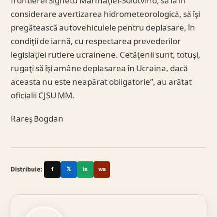
frontierei Sighetu Marmaţiei-Solotvino, să ia în
considerare avertizarea hidrometeorologică, să îşi
pregătească autovehiculele pentru deplasare, în
condiţii de iarnă, cu respectarea prevederilor
legislaţiei rutiere ucrainene. Cetăţenii sunt, totuşi,
rugaţi să îşi amâne deplasarea în Ucraina, dacă
aceasta nu este neapărat obligatorie”, au arătat
oficialii CJSU MM.
Rareş Bogdan
Distribuie:
f
𝕏
in
wa