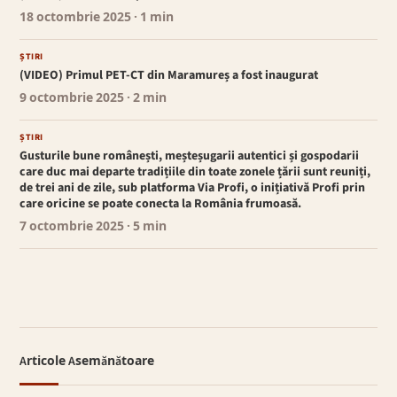
18 octombrie 2025
· 1 min
ȘTIRI
(VIDEO) Primul PET-CT din Maramureș a fost inaugurat
9 octombrie 2025
· 2 min
ȘTIRI
Gusturile bune românești, meșteșugarii autentici și gospodarii
care duc mai departe tradițiile din toate zonele țării sunt reuniți,
de trei ani de zile, sub platforma Via Profi, o inițiativă Profi prin
care oricine se poate conecta la România frumoasă.
7 octombrie 2025
· 5 min
Articole Asemănătoare