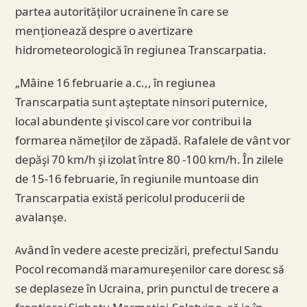
partea autorităţilor ucrainene în care se
menţionează despre o avertizare
hidrometeorologică în regiunea Transcarpatia.
„Mâine 16 februarie a.c.,, în regiunea
Transcarpatia sunt aşteptate ninsori puternice,
local abundente şi viscol care vor contribui la
formarea nămeţilor de zăpadă. Rafalele de vânt vor
depăşi 70 km/h şi izolat între 80 -100 km/h. În zilele
de 15-16 februarie, în regiunile muntoase din
Transcarpatia există pericolul producerii de
avalanşe.
Având în vedere aceste precizări, prefectul Sandu
Pocol recomandă maramureşenilor care doresc să
se deplaseze în Ucraina, prin punctul de trecere a