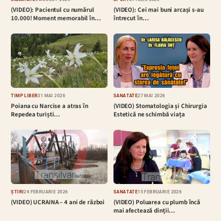
(VIDEO): Pacientul cu numărul
(VIDEO): Cei mai buni arcași s-au
10.000! Moment memorabil în…
întrecut în…
TIMP LIBER
31 MAI 2026
SĂNĂTATE
27 MAI 2026
Poiana cu Narcise a atras în
(VIDEO) Stomatologia și Chirurgia
Repedea turiști…
Estetică ne schimbă viața
ȘTIRI
24 FEBRUARIE 2026
SĂNĂTATE
15 FEBRUARIE 2026
(VIDEO) UCRAINA – 4 ani de război
(VIDEO) Poluarea cu plumb încă
mai afectează dinții…