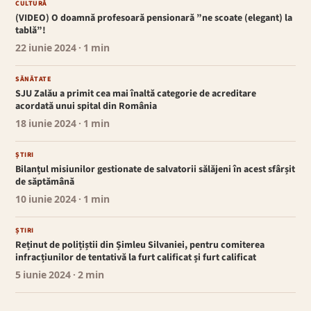
CULTURĂ
(VIDEO) O doamnă profesoară pensionară ”ne scoate (elegant) la
tablă”!
22 iunie 2024
· 1 min
SĂNĂTATE
SJU Zalău a primit cea mai înaltă categorie de acreditare
acordată unui spital din România
18 iunie 2024
· 1 min
ȘTIRI
Bilanțul misiunilor gestionate de salvatorii sălăjeni în acest sfârșit
de săptămână
10 iunie 2024
· 1 min
ȘTIRI
Reținut de polițiștii din Șimleu Silvaniei, pentru comiterea
infracțiunilor de tentativă la furt calificat și furt calificat
5 iunie 2024
· 2 min