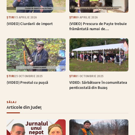
ȘTIRI
15 APRILIE 2026
ȘTIRI
9 APRILIE 2026
(VIDEO) Ciurdarii de import
(VIDEO) Prescura de Paște trebuie
frământată numai de…
ȘTIRI
25 OCTOMBRIE 2025
ȘTIRI
1 OCTOMBRIE 2025
(VIDEO) Preotul cu pușcă
VIDEO: Sărbătoare în comunitatea
penticostală din Buzaș
SĂLAJ
Articole din Județ