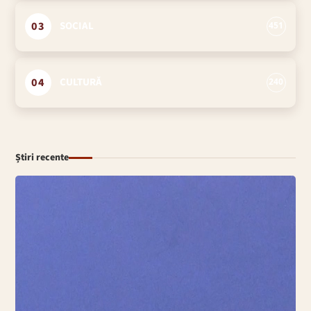
03
SOCIAL
451
04
CULTURĂ
240
Știri recente