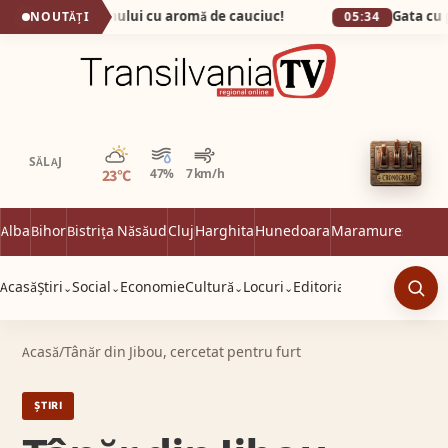
, capitala fumului cu aromă de cauciuc!
NOUTĂȚI
05:34
Parțial noros
SĂLAJ
23°C
47%
7 km/h
Alba
Bihor
Bistrița Năsăud
Cluj
Harghita
Hunedoara
Maramureș
Satu 
Acasă
Știri
Social
Economie
Cultură
Locuri
Editorial
⌄
⌄
⌄
⌄
Caut
Acasă
/
Tânăr din Jibou, cercetat pentru furt
ȘTIRI