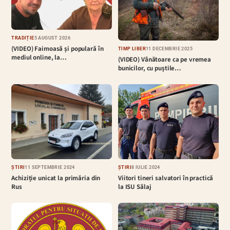
TRADIȚIE
5 AUGUST 2026
(VIDEO) Faimoasă și populară în
TIMP LIBER
11 DECEMBRIE 2025
mediul online, la…
(VIDEO) Vânătoare ca pe vremea
bunicilor, cu puștile…
ȘTIRI
11 SEPTEMBRIE 2024
ȘTIRI
8 IULIE 2024
Achiziție unicat la primăria din
Viitori tineri salvatori în practică
Rus
la ISU Sălaj