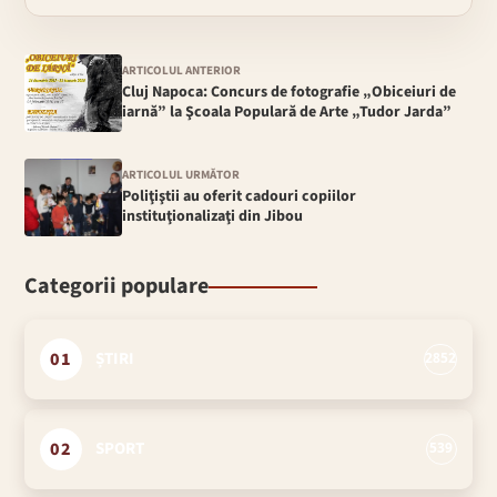
ARTICOLUL ANTERIOR
Cluj Napoca: Concurs de fotografie „Obiceiuri de
iarnă” la Şcoala Populară de Arte „Tudor Jarda”
ARTICOLUL URMĂTOR
Poliţiştii au oferit cadouri copiilor
instituţionalizaţi din Jibou
Categorii populare
01
ȘTIRI
2852
02
SPORT
539