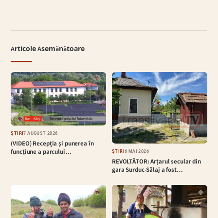
Articole Asemănătoare
ȘTIRI
7 AUGUST 2026
(VIDEO) Recepția și punerea în
funcțiune a parcului…
ȘTIRI
6 MAI 2026
REVOLTĂTOR: Arțarul secular din
gara Surduc-Sălaj a fost…