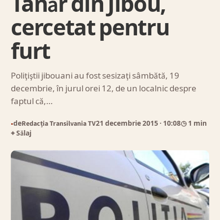
Tânăr din Jibou,
cercetat pentru
furt
Poliţiştii jibouani au fost sesizaţi sâmbătă, 19
decembrie, în jurul orei 12, de un localnic despre
faptul că,…
de
Redacția Transilvania TV
21 decembrie 2015
· 10:08
◷ 1 min
●
⌖ Sălaj