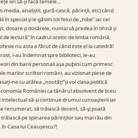
eţe ori sã-şi facã temele…
-media, analiştii, gurã-cascã, pãrinţii, etc) când
în special şi le gãsim tot felul de „hibe” iar cei
ut, dosare şi dosãrele, numai sã predea în tihnã şi
ul de lecturã” în cadrul orelor de limba românã,
esie nu asta a fãcut de când este el la catedrã!
 rost, i-au îndemnat spre biblioteci, le-au
uneori din banii personali aşa puþini cum primesc
ale marilor scriitori români, au vizionat piese de
saţi-ne cu atâtea „noutãţi”şi voi clasa politicã
e economia României ca tânãrul absolvent de liceu
i intelectual sã-şi continue drumul cunoaşterii iar
ine renumerat, sã trãiascã decent, sã-şi poatã
 trãiascã pe spinarea pãrinţilor sau mai rãu din
, în Casa lui Ceauşescu?!