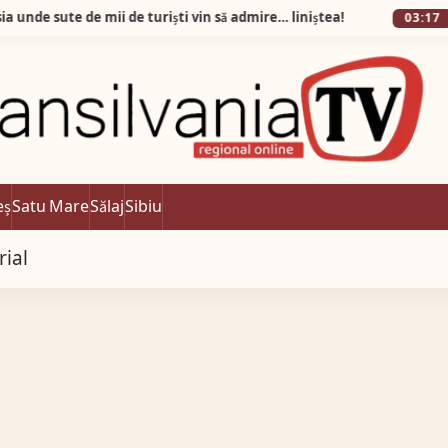
e de mii de turiști vin să admire… liniștea!
03:17
ALBA
eș
Satu Mare
Sălaj
Sibiu
rial