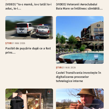
(VIDEO) ”Io-s mamă, io-s tată! Io-i
(VIDEO) Veteranii Aeroclubului
aduc, io-i…
Baia Mare se întâlnesc sâmbătă…
ȘTIRI
31 MAI 2026
Pasibil de pușcărie după ce a fost
prins…
ȘTIRI
21 MAI 2026
Castel Transilvania investește în
digitalizarea proceselor
tehnologice interne