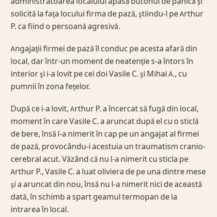
administratoarea localului apasă butonul de panică şi
solicită la faţa locului firma de pază, ştiindu-l pe Arthur
P. ca fiind o persoană agresivă.
Angajaţii firmei de pază îl conduc pe acesta afară din
local, dar într-un moment de neatenţie s-a întors în
interior şi i-a lovit pe cei doi Vasile C. şi Mihai A., cu
pumnii în zona feţelor.
După ce i-a lovit, Arthur P. a încercat să fugă din local,
moment în care Vasile C. a aruncat după el cu o sticlă
de bere, însă l-a nimerit în cap pe un angajat al firmei
de pază, provocându-i acestuia un traumatism cranio-
cerebral acut. Văzând că nu l-a nimerit cu sticla pe
Arthur P., Vasile C. a luat oliviera de pe una dintre mese
şi a aruncat din nou, însă nu l-a nimerit nici de această
dată, în schimb a spart geamul termopan de la
intrarea în local.