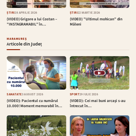
ȘTIRI
28 APRILIE 2026
ȘTIRI
22 MARTIE 2026
(VIDEO) Grigore a lui Costan –
(VIDEO) ”Ultimul mohican” din
”INSTAGRAMABIL” în…
Măleni
MARAMUREȘ
Articole din Județ
▶
SĂNĂTATE
3 AUGUST 2026
SPORT
29 IULIE 2026
(VIDEO): Pacientul cu numărul
(VIDEO): Cei mai buni arcași s-au
10.000! Moment memorabil în…
întrecut în…