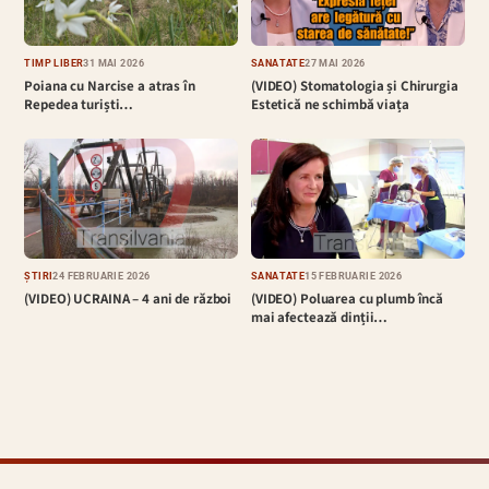
TIMP LIBER
31 MAI 2026
SĂNĂTATE
27 MAI 2026
Poiana cu Narcise a atras în
(VIDEO) Stomatologia și Chirurgia
Repedea turiști…
Estetică ne schimbă viața
ȘTIRI
24 FEBRUARIE 2026
SĂNĂTATE
15 FEBRUARIE 2026
(VIDEO) UCRAINA – 4 ani de război
(VIDEO) Poluarea cu plumb încă
mai afectează dinții…