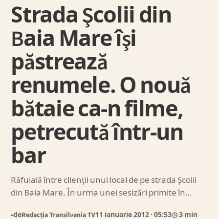
Strada Şcolii din
Baia Mare îşi
păstrează
renumele. O nouă
bătaie ca-n filme,
petrecută într-un
bar
Răfuială între clienţii unui local de pe strada Şcolii
din Baia Mare. În urma unei sesizări primite în…
de
Redacția Transilvania TV
11 ianuarie 2012
· 05:53
◷ 3 min
●