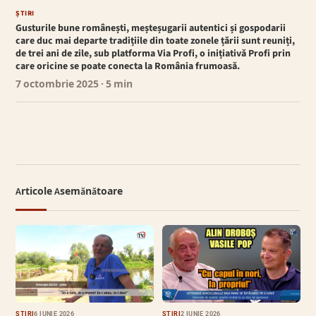
ȘTIRI
Gusturile bune românești, meșteșugarii autentici și gospodarii
care duc mai departe tradițiile din toate zonele țării sunt reuniți,
de trei ani de zile, sub platforma Via Profi, o inițiativă Profi prin
care oricine se poate conecta la România frumoasă.
7 octombrie 2025
· 5 min
Articole Asemănătoare
ȘTIRI
6 IUNIE 2026
ȘTIRI
2 IUNIE 2026