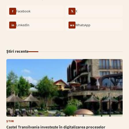
f
Facebook
𝕏
X
in
LinkedIn
wa
WhatsApp
Știri recente
ȘTIRI
Castel Transilvania investește în digitalizarea proceselor