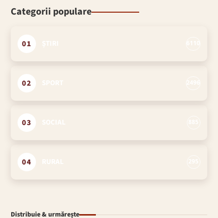
Categorii populare
01
ȘTIRI
6110
02
SPORT
2496
03
SOCIAL
885
04
RURAL
295
Distribuie & urmărește