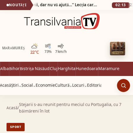
„Pot să vă iau banii, dar nu vă ajută…” Lecția care mi-a frânt inima într-un cabinet optic din Alba Iulia!
NOUTĂȚI
02:13
Parțial noros
MARAMUREȘ
22°C
73%
7 km/h
Alba
Bihor
Bistrița Năsăud
Cluj
Harghita
Hunedoara
Maramureș
Satu 
Acasă
Știri
Social
Economie
Cultură
Locuri
Editorial
⌄
⌄
⌄
⌄
Caut
Stejarii s-au reunit pentru meciul cu Portugalia, cu 7
Acasă
/
băimăreni în lot
SPORT