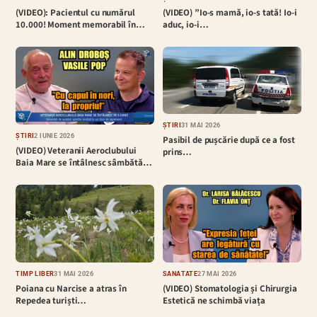
(VIDEO): Pacientul cu numărul
(VIDEO) ”Io-s mamă, io-s tată! Io-i
10.000! Moment memorabil în…
aduc, io-i…
ȘTIRI
31 MAI 2026
ȘTIRI
2 IUNIE 2026
Pasibil de pușcărie după ce a fost
(VIDEO) Veteranii Aeroclubului
prins…
Baia Mare se întâlnesc sâmbătă…
TIMP LIBER
31 MAI 2026
SĂNĂTATE
27 MAI 2026
Poiana cu Narcise a atras în
(VIDEO) Stomatologia și Chirurgia
Repedea turiști…
Estetică ne schimbă viața