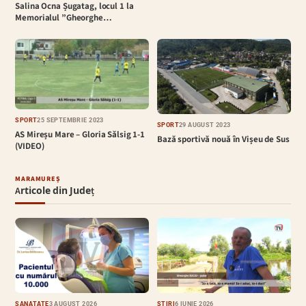
Salina Ocna Șugatag, locul 1 la
Memorialul ”Gheorghe…
SPORT
25 SEPTEMBRIE 2023
SPORT
29 AUGUST 2023
AS Mireșu Mare – Gloria Sălsig 1-1
Bază sportivă nouă în Vișeu de Sus
(VIDEO)
MARAMUREȘ
Articole din Județ
SĂNĂTATE
3 AUGUST 2026
ȘTIRI
6 IUNIE 2026