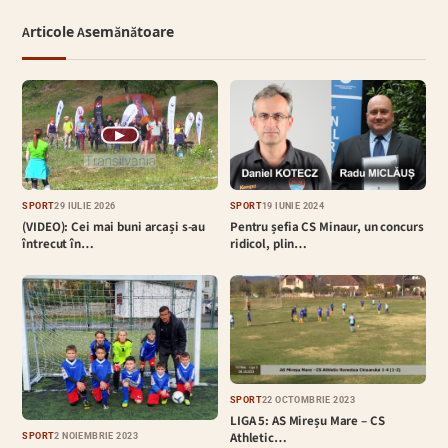
Articole Asemănătoare
▶
SPORT
29 IULIE 2026
SPORT
19 IUNIE 2024
(VIDEO): Cei mai buni arcași s-au
Pentru șefia CS Minaur, un concurs
întrecut în…
ridicol, plin…
SPORT
22 OCTOMBRIE 2023
LIGA 5: AS Mireșu Mare – CS
Athletic…
SPORT
2 NOIEMBRIE 2023