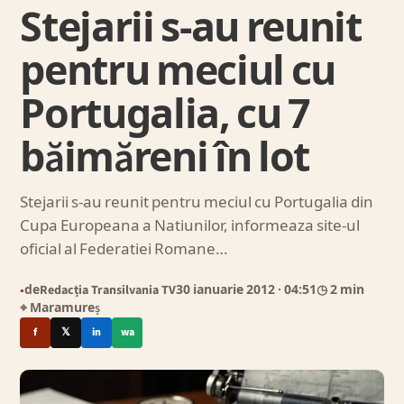
Stejarii s-au reunit
pentru meciul cu
Portugalia, cu 7
băimăreni în lot
Stejarii s-au reunit pentru meciul cu Portugalia din
Cupa Europeana a Natiunilor, informeaza site-ul
oficial al Federatiei Romane…
de
Redacția Transilvania TV
30 ianuarie 2012
· 04:51
◷ 2 min
●
⌖ Maramureș
f
𝕏
in
wa