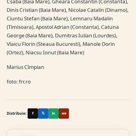
Csaba (Baia Mare), Gheara Constantin (Constanta),
Dinis Cristian (Baia Mare), Nicolae Catalin (Dinamo),
Ciuntu Stefan (Baia Mare), Lemnaru Madalin
(Timisoara), Apostol Adrian (Constanta), Catuna
George (Baia Mare), Dumitras Iulian (Lourdes),
Vlaicu Florin (Steaua Bucuresti), Manole Dorin
(Ortez), Niacsu Ionut (Baia Mare)
Marius Cîmpian
foto: frr.ro
Distribuie:
f
𝕏
in
wa