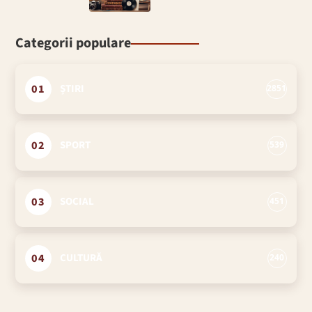
Categorii populare
01
ȘTIRI
2851
02
SPORT
539
03
SOCIAL
451
04
CULTURĂ
240