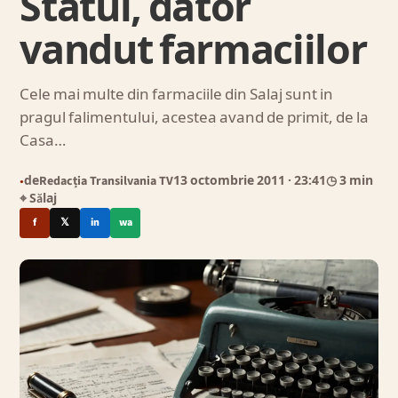
Statul, dator
vandut farmaciilor
Cele mai multe din farmaciile din Salaj sunt in
pragul falimentului, acestea avand de primit, de la
Casa…
de
Redacția Transilvania TV
13 octombrie 2011
· 23:41
◷ 3 min
●
⌖ Sălaj
f
𝕏
in
wa