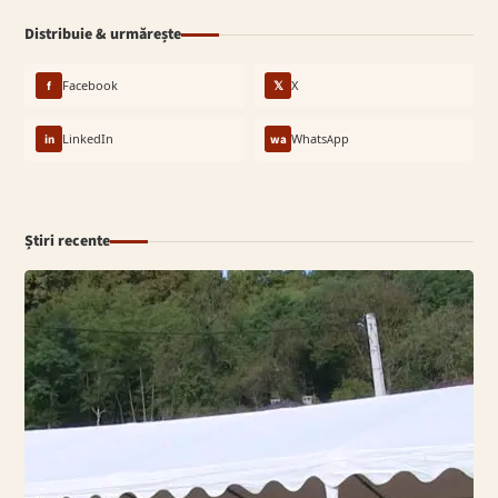
Distribuie & urmărește
f
Facebook
𝕏
X
in
LinkedIn
wa
WhatsApp
Știri recente