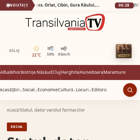
Silva Logistic Services. Orlat, Cibin, Gura Râului, Paltinis, Arena Platos, Iezeru Mare, drumul spre inima Mǎrginimii.
NOUTĂȚI
06:28
Senin
SĂLAJ
21°C
50%
8 km/h
Alba
Bihor
Bistrița Năsăud
Cluj
Harghita
Hunedoara
Maramureș
Satu 
Acasă
Știri
Social
Economie
Cultură
Locuri
Editorial
⌄
⌄
⌄
⌄
Caut
Acasă
/
Statul, dator vandut farmaciilor
SOCIAL