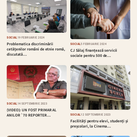
SOCIAL
19 FEBRUARIE 2024
Problematica discriminării
SOCIAL
5 FEBRUARIE 2024
cetăţenilor români de etnie romă,
CJ Sălaj finanțează servicii
discutată…
sociale pentru 500 de…
SOCIAL
14 SEPTEMBRIE 2023
(VIDEO): UN FOST PRIMAR AL
ANILOR `70 REPORTER…
SOCIAL
12 SEPTEMBRIE 2023
Facilități pentru elevi, studenți și
preșcolari, la Cinema…