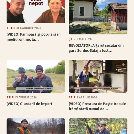
TRADIȚIE
5 AUGUST 2026
(VIDEO) Faimoasă și populară în
mediul online, la…
ȘTIRI
6 MAI 2026
REVOLTĂTOR: Arțarul secular din
gara Surduc-Sălaj a fost…
ȘTIRI
15 APRILIE 2026
ȘTIRI
9 APRILIE 2026
(VIDEO) Ciurdarii de import
(VIDEO) Prescura de Paște trebuie
frământată numai de…