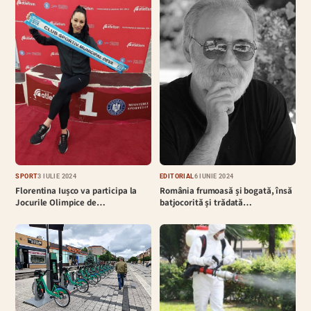
EDITORIAL
6 IUNIE 2024
SPORT
3 IULIE 2024
România frumoasă și bogată, însă
Florentina Iușco va participa la
batjocorită și trădată…
Jocurile Olimpice de…