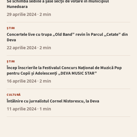
Se schimbă sediile a şase secţii de votare în municipiul
Hunedoara
29 aprilie 2024
· 2 min
ȘTIRI
Concertele live cu trupa „Old Band” revin în Parcul ,,Cetate” din
Deva
22 aprilie 2024
· 2 min
ȘTIRI
Încep înscrierile la Festivalul Concurs Național de Muzică Pop
pentru Copii și Adolescenți „DEVA MUSIC STAR”
16 aprilie 2024
· 2 min
CULTURĂ
Întâlnire cu jurnalistul Cornel Nistorescu, la Deva
11 aprilie 2024
· 1 min