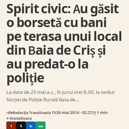
Spirit civic: Au găsit
o borsetă cu bani
pe terasa unui local
din Baia de Criș și
au predat-o la
poliție
La data de 25 mai a.c., în jurul orei 8.00, la sediul
Secţiei de Poliţie Rurală Baia de…
de
Redacția Transilvania TV
26 mai 2014
· 02:27
◷ 1 min
●
⌖ Hunedoara
f
𝕏
in
wa