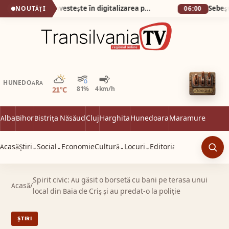
Castel Transilvania investește în digitalizarea proceselor tehnologice interne
Sebeșul, c
NOUTĂȚI
06:00
Parțial noros
HUNEDOARA
21°C
81%
4 km/h
Alba
Bihor
Bistrița Năsăud
Cluj
Harghita
Hunedoara
Maramureș
Satu 
Acasă
Știri
Social
Economie
Cultură
Locuri
Editorial
⌄
⌄
⌄
⌄
Caut
Spirit civic: Au găsit o borsetă cu bani pe terasa unui
Acasă
/
local din Baia de Criș și au predat-o la poliție
ȘTIRI