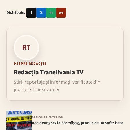
Distribuie:
f
𝕏
in
wa
RT
DESPRE REDACȚIE
Redacția Transilvania TV
Știri, reportaje și informații verificate din
județele Transilvaniei.
ARTICOLUL ANTERIOR
Accident grav la Sărmăşag, produs de un șofer beat