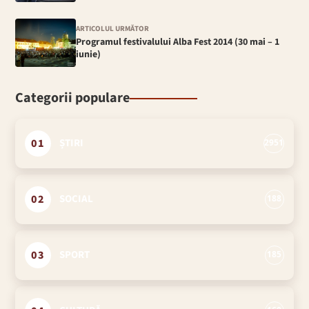
ARTICOLUL URMĂTOR
Programul festivalului Alba Fest 2014 (30 mai – 1
iunie)
Categorii populare
01
ȘTIRI
2951
02
SOCIAL
188
03
SPORT
185