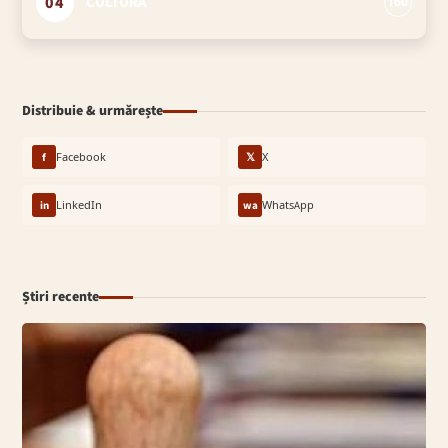
04
CULTURĂ
160
Distribuie & urmărește
f
Facebook
𝕏
X
in
LinkedIn
wa
WhatsApp
Știri recente