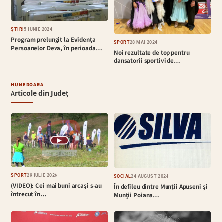
ȘTIRI
5 IUNIE 2024
Program prelungit la Evidența
SPORT
28 MAI 2024
Persoanelor Deva, în perioada…
Noi rezultate de top pentru
dansatorii sportivi de…
HUNEDOARA
Articole din Județ
▶
SPORT
29 IULIE 2026
SOCIAL
24 AUGUST 2024
(VIDEO): Cei mai buni arcași s-au
În defileu dintre Munţii Apuseni şi
întrecut în…
Munţii Poiana…