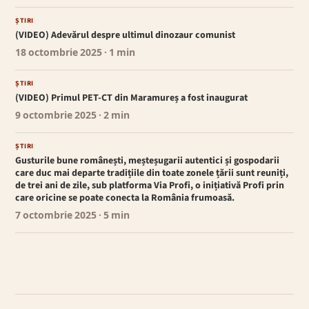
ȘTIRI
(VIDEO) Adevărul despre ultimul dinozaur comunist
18 octombrie 2025
· 1 min
ȘTIRI
(VIDEO) Primul PET-CT din Maramureș a fost inaugurat
9 octombrie 2025
· 2 min
ȘTIRI
Gusturile bune românești, meșteșugarii autentici și gospodarii
care duc mai departe tradițiile din toate zonele țării sunt reuniți,
de trei ani de zile, sub platforma Via Profi, o inițiativă Profi prin
care oricine se poate conecta la România frumoasă.
7 octombrie 2025
· 5 min