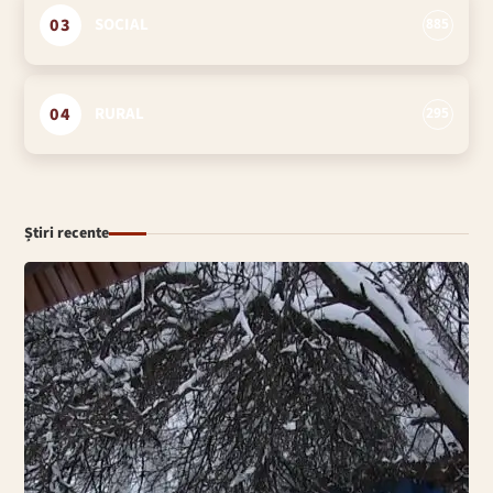
03
SOCIAL
885
04
RURAL
295
Știri recente