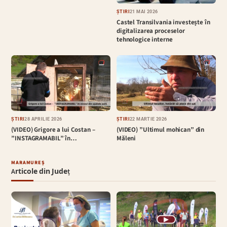
ȘTIRI
21 MAI 2026
Castel Transilvania investește în
digitalizarea proceselor
tehnologice interne
ȘTIRI
28 APRILIE 2026
ȘTIRI
22 MARTIE 2026
(VIDEO) Grigore a lui Costan –
(VIDEO) ”Ultimul mohican” din
”INSTAGRAMABIL” în…
Măleni
MARAMUREȘ
Articole din Județ
▶