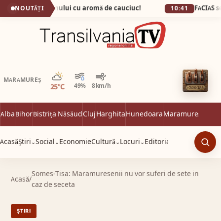
, capitala fumului cu aromă de cauciuc!
NOUTĂȚI
10:41
Parțial noros
MARAMUREȘ
25°C
49%
8 km/h
Alba
Bihor
Bistrița Năsăud
Cluj
Harghita
Hunedoara
Maramureș
Satu 
Acasă
Știri
Social
Economie
Cultură
Locuri
Editorial
⌄
⌄
⌄
⌄
Caut
Somes-Tisa: Maramuresenii nu vor suferi de sete in
Acasă
/
caz de seceta
ȘTIRI