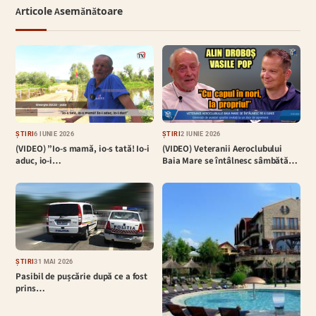
Articole Asemănătoare
ȘTIRI
6 IUNIE 2026
ȘTIRI
2 IUNIE 2026
(VIDEO) ”Io-s mamă, io-s tată! Io-i
(VIDEO) Veteranii Aeroclubului
aduc, io-i…
Baia Mare se întâlnesc sâmbătă…
ȘTIRI
31 MAI 2026
Pasibil de pușcărie după ce a fost
prins…