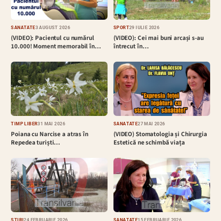
SĂNĂTATE
3 AUGUST 2026
SPORT
29 IULIE 2026
(VIDEO): Pacientul cu numărul
(VIDEO): Cei mai buni arcași s-au
10.000! Moment memorabil în…
întrecut în…
TIMP LIBER
31 MAI 2026
SĂNĂTATE
27 MAI 2026
Poiana cu Narcise a atras în
(VIDEO) Stomatologia și Chirurgia
Repedea turiști…
Estetică ne schimbă viața
ȘTIRI
24 FEBRUARIE 2026
SĂNĂTATE
15 FEBRUARIE 2026