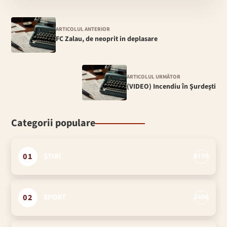
ARTICOLUL ANTERIOR
FC Zalau, de neoprit in deplasare
ARTICOLUL URMĂTOR
(VIDEO) Incendiu în Şurdeşti
Categorii populare
01
ȘTIRI
6110
02
SPORT
2496