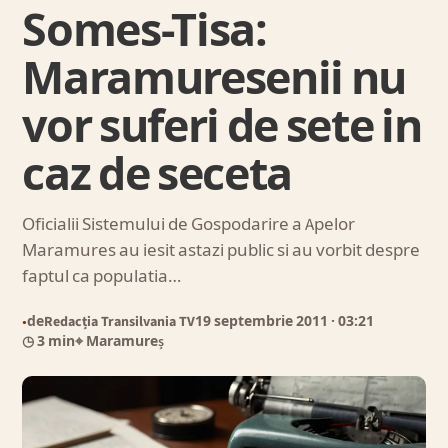
Somes-Tisa:
Maramuresenii nu
vor suferi de sete in
caz de seceta
Oficialii Sistemului de Gospodarire a Apelor
Maramures au iesit astazi public si au vorbit despre
faptul ca populatia…
de
Redacția Transilvania TV
19 septembrie 2011
· 03:21
●
◷ 3 min
⌖ Maramureș