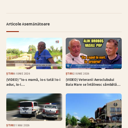
Articole Asemănătoare
ȘTIRI
6 IUNIE 2026
ȘTIRI
2 IUNIE 2026
(VIDEO) ”Io-s mamă, io-s tată! Io-i
(VIDEO) Veteranii Aeroclubului
aduc, io-i…
Baia Mare se întâlnesc sâmbătă…
ȘTIRI
31 MAI 2026