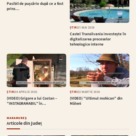
Pasibil de pușcărie după ce a fost
prins…
ȘTIRI
21 MAI 2026
Castel Transilvania investește în
digitalizarea proceselor
tehnologice interne
ȘTIRI
28 APRILIE 2026
ȘTIRI
22 MARTIE 2026
(VIDEO) Grigore a lui Costan –
(VIDEO) ”Ultimul mohican” din
”INSTAGRAMABIL” în…
Măleni
MARAMUREȘ
Articole din Județ