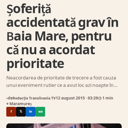
Șoferiță
accidentată grav în
Baia Mare, pentru
că nu a acordat
prioritate
Neacordarea de prioritate de trecere a fost cauza
unui eveniment rutier ce a avut loc azi noapte în…
de
Redacția Transilvania TV
12 august 2015
· 03:29
◷ 1 min
●
⌖ Maramureș
f
𝕏
in
wa