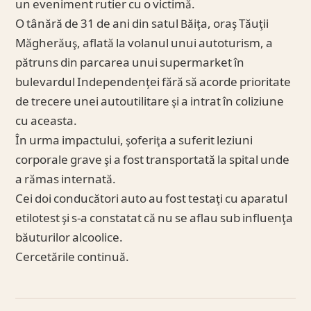
un eveniment rutier cu o victimă.
O tânără de 31 de ani din satul Băiţa, oraş Tăuţii
Măgherăuş, aflată la volanul unui autoturism, a
pătruns din parcarea unui supermarket în
bulevardul Independenţei fără să acorde prioritate
de trecere unei autoutilitare şi a intrat în coliziune
cu aceasta.
În urma impactului, şoferiţa a suferit leziuni
corporale grave şi a fost transportată la spital unde
a rămas internată.
Cei doi conducători auto au fost testaţi cu aparatul
etilotest şi s-a constatat că nu se aflau sub influenţa
băuturilor alcoolice.
Cercetările continuă.