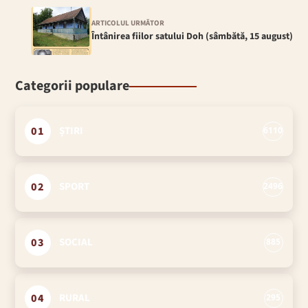
ARTICOLUL URMĂTOR
Întânirea fiilor satului Doh (sâmbătă, 15 august)
Categorii populare
01
ȘTIRI
6110
02
SPORT
2496
03
SOCIAL
885
04
RURAL
295