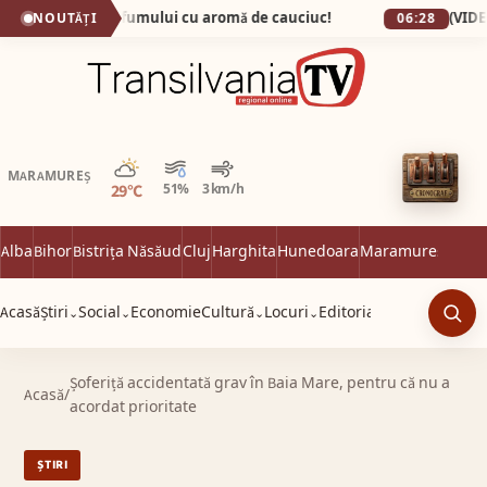
eșul, capitala fumului cu aromă de cauciuc!
NOUTĂȚI
06:28
Parțial noros
MARAMUREȘ
29°C
51%
3 km/h
Alba
Bihor
Bistrița Năsăud
Cluj
Harghita
Hunedoara
Maramureș
Satu 
Acasă
Știri
Social
Economie
Cultură
Locuri
Editorial
⌄
⌄
⌄
⌄
Caut
Șoferiță accidentată grav în Baia Mare, pentru că nu a
Acasă
/
acordat prioritate
ȘTIRI