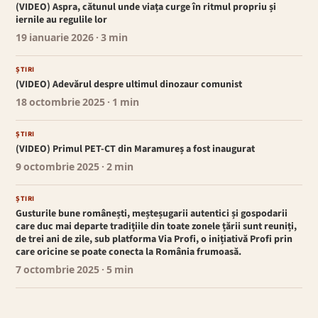
(VIDEO) Aspra, cătunul unde viața curge în ritmul propriu și
iernile au regulile lor
19 ianuarie 2026
· 3 min
ȘTIRI
(VIDEO) Adevărul despre ultimul dinozaur comunist
18 octombrie 2025
· 1 min
ȘTIRI
(VIDEO) Primul PET-CT din Maramureș a fost inaugurat
9 octombrie 2025
· 2 min
ȘTIRI
Gusturile bune românești, meșteșugarii autentici și gospodarii
care duc mai departe tradițiile din toate zonele țării sunt reuniți,
de trei ani de zile, sub platforma Via Profi, o inițiativă Profi prin
care oricine se poate conecta la România frumoasă.
7 octombrie 2025
· 5 min