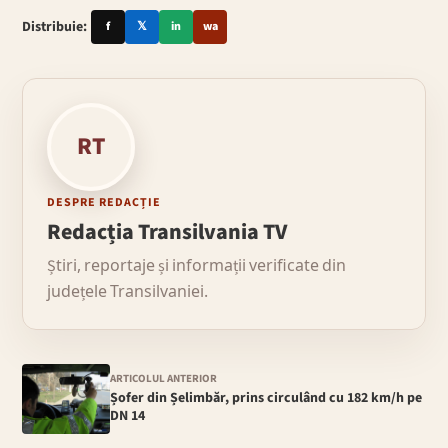
Distribuie:
f
𝕏
in
wa
RT
DESPRE REDACȚIE
Redacția Transilvania TV
Știri, reportaje și informații verificate din
județele Transilvaniei.
ARTICOLUL ANTERIOR
Șofer din Șelimbăr, prins circulând cu 182 km/h pe
DN 14