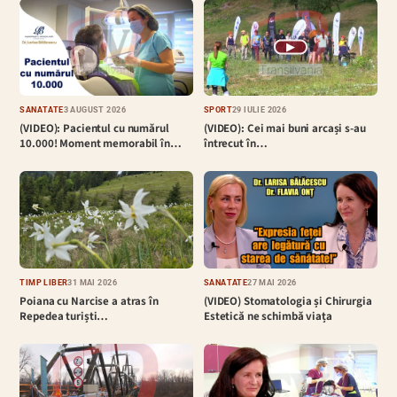
▶
SĂNĂTATE
3 AUGUST 2026
SPORT
29 IULIE 2026
(VIDEO): Pacientul cu numărul
(VIDEO): Cei mai buni arcași s-au
10.000! Moment memorabil în…
întrecut în…
TIMP LIBER
31 MAI 2026
SĂNĂTATE
27 MAI 2026
Poiana cu Narcise a atras în
(VIDEO) Stomatologia și Chirurgia
Repedea turiști…
Estetică ne schimbă viața