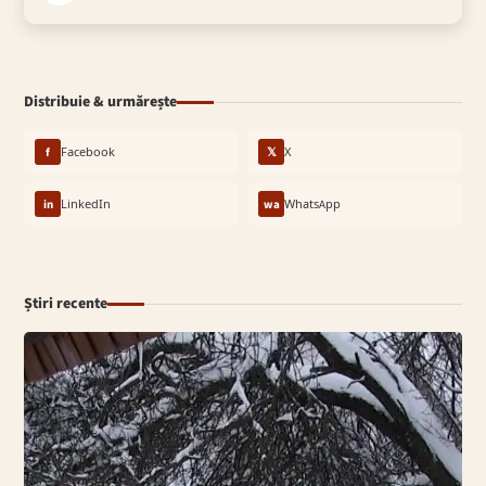
Distribuie & urmărește
f
Facebook
𝕏
X
in
LinkedIn
wa
WhatsApp
Știri recente