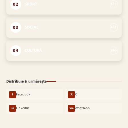
02
SPORT
539
03
SOCIAL
451
04
CULTURĂ
240
Distribuie & urmărește
f
Facebook
𝕏
X
in
LinkedIn
wa
WhatsApp