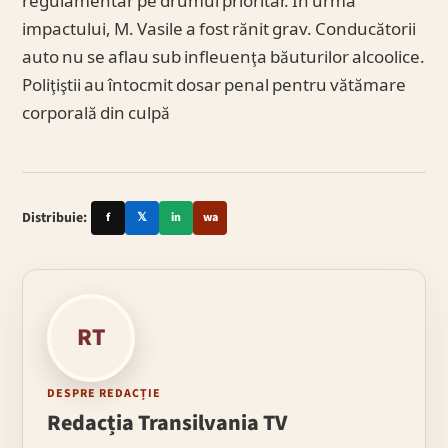
regulamentar pe drumul prioritar. În urma
impactului, M. Vasile a fost rănit grav. Conducătorii
auto nu se aflau sub infleuenţa băuturilor alcoolice.
Poliţiştii au întocmit dosar penal pentru vătămare
corporală din culpă
Distribuie:
f
𝕏
in
wa
RT
DESPRE REDACȚIE
Redacția Transilvania TV