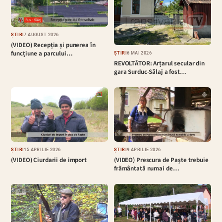
ȘTIRI
7 AUGUST 2026
(VIDEO) Recepția și punerea în
funcțiune a parcului…
ȘTIRI
6 MAI 2026
REVOLTĂTOR: Arțarul secular din
gara Surduc-Sălaj a fost…
ȘTIRI
15 APRILIE 2026
ȘTIRI
9 APRILIE 2026
(VIDEO) Ciurdarii de import
(VIDEO) Prescura de Paște trebuie
frământată numai de…