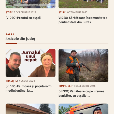
ȘTIRI
25 OCTOMBRIE 2025
ȘTIRI
1 OCTOMBRIE 2025
(VIDEO) Preotul cu pușcă
VIDEO: Sărbătoare în comunitatea
penticostală din Buzaș
SĂLAJ
Articole din Județ
TRADIȚIE
5 AUGUST 2026
(VIDEO) Faimoasă și populară în
TIMP LIBER
11 DECEMBRIE 2025
mediul online, la…
(VIDEO) Vânătoare ca pe vremea
bunicilor, cu puștile…