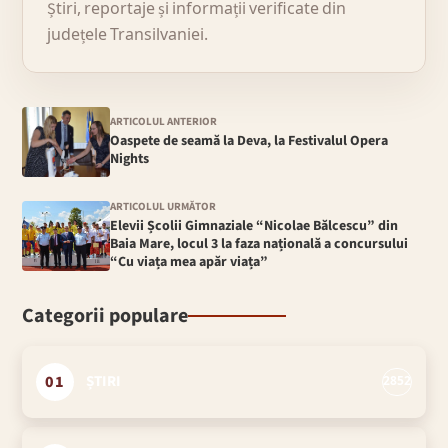
Știri, reportaje și informații verificate din
județele Transilvaniei.
ARTICOLUL ANTERIOR
Oaspete de seamă la Deva, la Festivalul Opera
Nights
ARTICOLUL URMĂTOR
Elevii Școlii Gimnaziale “Nicolae Bălcescu” din
Baia Mare, locul 3 la faza națională a concursului
“Cu viața mea apăr viața”
Categorii populare
01
ȘTIRI
2852