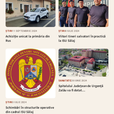
ȘTIRI
11 SEPTEMBRIE 2024
ȘTIRI
8 IULIE 2024
Achiziție unicat la primăria din
Viitori tineri salvatori în practică
Rus
la ISU Sălaj
SĂNĂTATE
28 IUNIE 2024
Spitalului Județean de Urgență
Zalău va fi dotat…
ȘTIRI
3 IULIE 2024
Schimbări în structurile operative
din cadrul ISU Sălaj