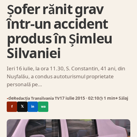
Șofer rănit grav
într-un accident
produs în Șimleu
Silvaniei
Ieri 16 iulie, la ora 11.30, S. Constantin, 41 ani, din
Nuşfalău, a condus autoturismul proprietate
personală pe…
de
Redacția Transilvania TV
17 iulie 2015
· 02:10
◷ 1 min
⌖ Sălaj
●
f
𝕏
in
wa