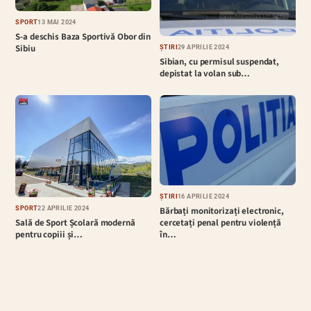
SPORT
13 MAI 2024
S-a deschis Baza Sportivă Obor din
Sibiu
ȘTIRI
29 APRILIE 2024
Sibian, cu permisul suspendat,
depistat la volan sub…
ȘTIRI
16 APRILIE 2024
Bărbați monitorizați electronic,
SPORT
22 APRILIE 2024
cercetați penal pentru violență
Sală de Sport Școlară modernă
în…
pentru copiii și…