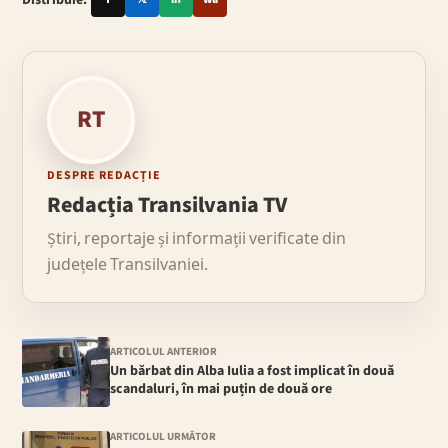
RT
DESPRE REDACȚIE
Redacția Transilvania TV
Știri, reportaje și informații verificate din
județele Transilvaniei.
ARTICOLUL ANTERIOR
Un bărbat din Alba Iulia a fost implicat în două
scandaluri, în mai puțin de două ore
ARTICOLUL URMĂTOR