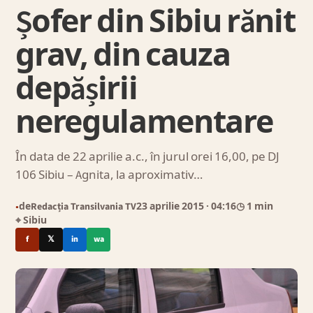
Șofer din Sibiu rănit
grav, din cauza
depășirii
neregulamentare
În data de 22 aprilie a.c., în jurul orei 16,00, pe DJ
106 Sibiu – Agnita, la aproximativ…
de
Redacția Transilvania TV
23 aprilie 2015
· 04:16
◷ 1 min
●
⌖ Sibiu
f
𝕏
in
wa