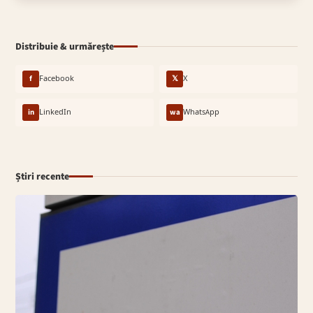
Distribuie & urmărește
f
Facebook
𝕏
X
in
LinkedIn
wa
WhatsApp
Știri recente