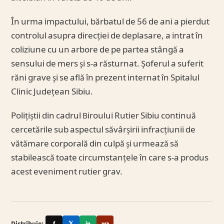
În urma impactului, bărbatul de 56 de ani a pierdut
controlul asupra direcției de deplasare, a intrat în
coliziune cu un arbore de pe partea stângă a
sensului de mers și s-a răsturnat. Șoferul a suferit
răni grave și se află în prezent internat în Spitalul
Clinic Județean Sibiu.
Polițiștii din cadrul Biroului Rutier Sibiu continuă
cercetările sub aspectul săvârșirii infracțiunii de
vătămare corporală din culpă și urmează să
stabilească toate circumstanțele în care s-a produs
acest eveniment rutier grav.
Distribuie:
f
𝕏
in
wa