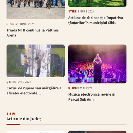
ȘTIRI
18 IUNIE 2024
Acțiune de dezinsecție împotriva
țânțarilor în municipiul Sibiu
SPORT
28 IUNIE 2024
Triada MTB continuă la Păltiniș
Arena
ȘTIRI
5 IUNIE 2024
Cazuri de rupere sau mâzgălire a
ȘTIRI
28 MAI 2024
afișelor electorale…
Muzica electronică revine în
Parcul Sub Arini
SIBIU
Articole din Județ