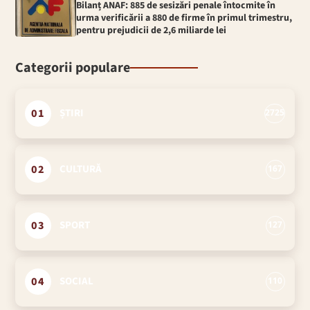
Bilanț ANAF: 885 de sesizări penale întocmite în
urma verificării a 880 de firme în primul trimestru,
pentru prejudicii de 2,6 miliarde lei
Categorii populare
01
ȘTIRI
2725
02
CULTURĂ
167
03
SPORT
127
04
SOCIAL
110