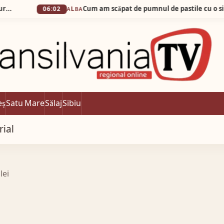
Cum am scăpat de pumnul de pastile cu o simplă apă 
06:02
ALBA
eș
Satu Mare
Sălaj
Sibiu
rial
lei