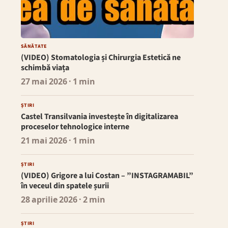
SĂNĂTATE
(VIDEO) Stomatologia și Chirurgia Estetică ne
schimbă viața
27 mai 2026
· 1 min
ȘTIRI
Castel Transilvania investește în digitalizarea
proceselor tehnologice interne
21 mai 2026
· 1 min
ȘTIRI
(VIDEO) Grigore a lui Costan – ”INSTAGRAMABIL”
în veceul din spatele șurii
28 aprilie 2026
· 2 min
ȘTIRI