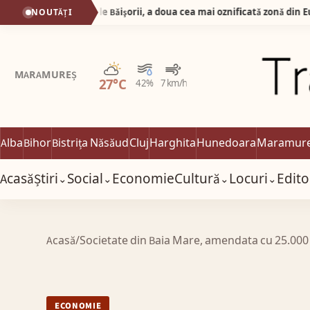
Silva Logistic Services. Muntele Bǎişorii, a doua cea mai oznificatǎ zonǎ din Europa, un colț de rai unde sălbăticia Apusenilor întâlnește liniștea profundă a brazilor falnici.
NOUTĂȚI
Parțial noros
MARAMUREȘ
27°C
42%
7 km/h
Alba
Bihor
Bistrița Năsăud
Cluj
Harghita
Hunedoara
Maramur
Acasă
Știri
Social
Economie
Cultură
Locuri
Edito
⌄
⌄
⌄
⌄
Acasă
/
Societate din Baia Mare, amendata cu 25.000 
ECONOMIE