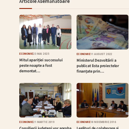
Articole Asemănătoare
ECONOMIE
23 MAI 2025
ECONOMIE
11 AUGUST 2022
Mitul apariției succesului
Ministerul Dezvoltării a
peste noapte a fost
publicat lista proiectelor
demontat…
finanțate prin…
ECONOMIE
18 NOIEMBRIE 2016
ECONOMIE
21 MARTIE 2019
Legături de colaborare și
Consilierii județeni vor aproba