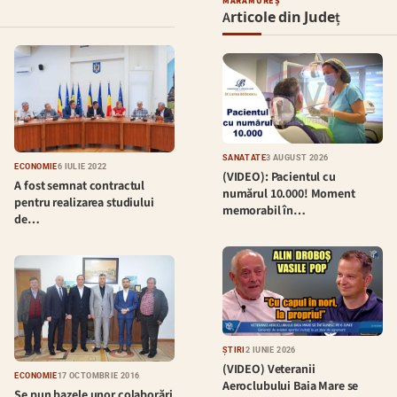
MARAMUREȘ
Articole din Județ
SĂNĂTATE
3 AUGUST 2026
ECONOMIE
6 IULIE 2022
(VIDEO): Pacientul cu
A fost semnat contractul
numărul 10.000! Moment
pentru realizarea studiului
memorabil în…
de…
ȘTIRI
2 IUNIE 2026
(VIDEO) Veteranii
ECONOMIE
17 OCTOMBRIE 2016
Aeroclubului Baia Mare se
Se pun bazele unor colaborări