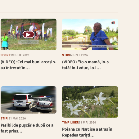
▶
SPORT
29 IULIE 2026
ȘTIRI
6 IUNIE 2026
(VIDEO): Cei mai buni arcași s-
(VIDEO) ”Io-s mamă, io-s
au întrecut în…
tată! Io-i aduc, io-i…
ȘTIRI
31 MAI 2026
TIMP LIBER
31 MAI 2026
Pasibil de pușcărie după ce a
Poiana cu Narcise a atras în
fost prins…
Repedea turiști…