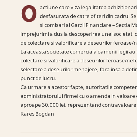
O
actiune care viza legalitatea achizitionarii
desfasurata de catre ofiteri din cadrul 
si comisari ai Garzii Financiare – Sectia M
imprejurimi a dus la descoperirea unei societati 
de colectare si valorificare a deseurilor feroase/
La aceasta societate comerciala oamenii legii au 
colectare si valorificare a deseurilor feroase/nef
selectare a deseurilor menajere, fara insa a deti
punct de lucru.
Ca urmare a acestor fapte, autoritatile compete
administratorului firmei cu o amenda in valoare d
aproape 30.000 lei, reprezentand contravaloarea 
Rares Bogdan