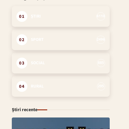
01
ȘTIRI
6110
02
SPORT
2496
03
SOCIAL
885
04
RURAL
295
Știri recente