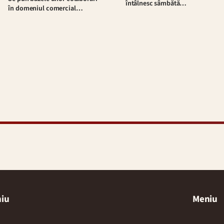
întâlnesc sâmbătă…
în domeniul comercial…
iu
Meniu