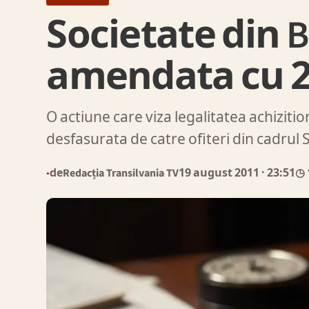
Societate din 
amendata cu 25
O actiune care viza legalitatea achizitiona
desfasurata de catre ofiteri din cadrul 
de
Redacția Transilvania TV
19 august 2011
· 23:51
◷ 
●