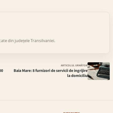
icate din județele Transilvaniei.
ARTICOLUL URMĂTOR
00
Baia Mare: 8 furnizori de servicii de ingrijire
la domiciliu