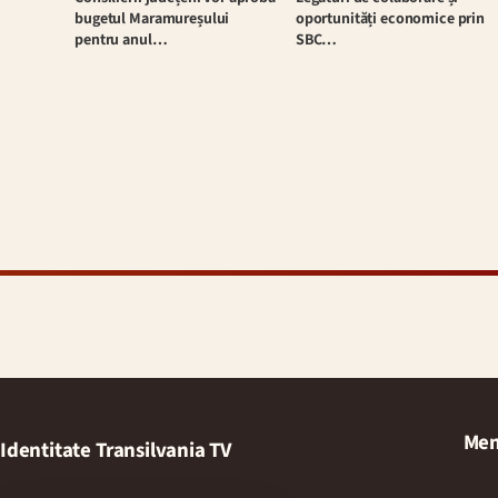
oportunități economice prin
bugetul Maramureșului
SBC…
pentru anul…
Men
Identitate Transilvania TV