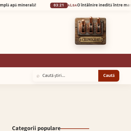
minerală!
03:21
ALBA
⌕
Caută
Categorii populare