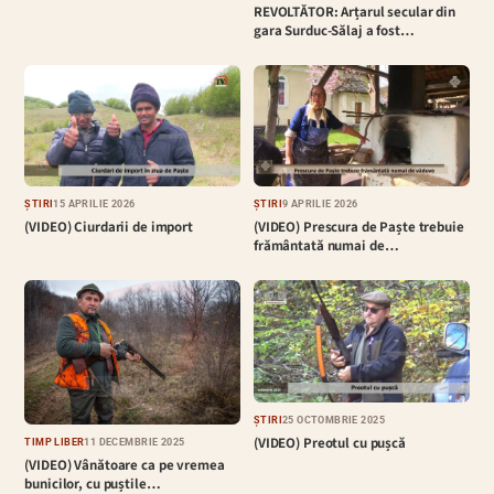
REVOLTĂTOR: Arțarul secular din
gara Surduc-Sălaj a fost…
ȘTIRI
15 APRILIE 2026
ȘTIRI
9 APRILIE 2026
(VIDEO) Ciurdarii de import
(VIDEO) Prescura de Paște trebuie
frământată numai de…
ȘTIRI
25 OCTOMBRIE 2025
(VIDEO) Preotul cu pușcă
TIMP LIBER
11 DECEMBRIE 2025
(VIDEO) Vânătoare ca pe vremea
bunicilor, cu puștile…