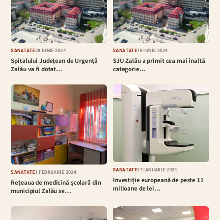
SĂNĂTATE
28 IUNIE 2024
SĂNĂTATE
18 IUNIE 2024
Spitalului Județean de Urgență
SJU Zalău a primit cea mai înaltă
Zalău va fi dotat…
categorie…
SĂNĂTATE
17 IANUARIE 2024
SĂNĂTATE
1 FEBRUARIE 2024
Investiție europeană de peste 11
Rețeaua de medicină școlară din
milioane de lei…
municipiul Zalău se…