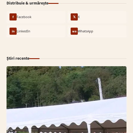
Distribuie & urmărește
f
Facebook
𝕏
X
in
LinkedIn
wa
WhatsApp
Știri recente