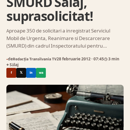
SMURD Salaj,
suprasolicitat!
Aproape 350 de solicitari a inregistrat Serviciul
Mobil de Urgenta, Reanimare si Descarcerare
(SMURD) din cadrul Inspectoratului pentru…
de
Redacția Transilvania TV
28 februarie 2012
· 07:45
◷ 3 min
●
⌖ Sălaj
f
𝕏
in
wa