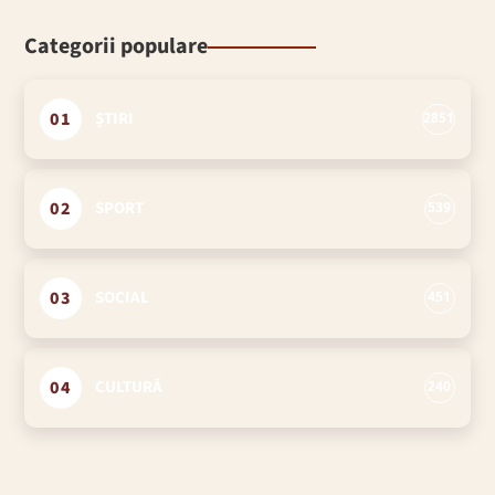
Categorii populare
01
ȘTIRI
2851
02
SPORT
539
03
SOCIAL
451
04
CULTURĂ
240