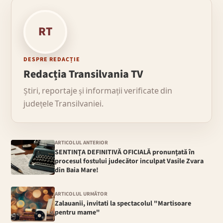
RT
DESPRE REDACȚIE
Redacția Transilvania TV
Știri, reportaje și informații verificate din
județele Transilvaniei.
ARTICOLUL ANTERIOR
SENTINŢA DEFINITIVĂ OFICIALĂ pronunţată în
procesul fostului judecător inculpat Vasile Zvara
din Baia Mare!
ARTICOLUL URMĂTOR
Zalauanii, invitati la spectacolul "Martisoare
pentru mame"