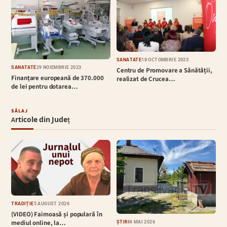
SĂNĂTATE
18 OCTOMBRIE 2023
SĂNĂTATE
29 NOIEMBRIE 2023
Centru de Promovare a Sănătății,
Finanțare europeană de 370.000
realizat de Crucea…
de lei pentru dotarea…
SĂLAJ
Articole din Județ
TRADIȚIE
5 AUGUST 2026
(VIDEO) Faimoasă și populară în
mediul online, la…
ȘTIRI
6 MAI 2026