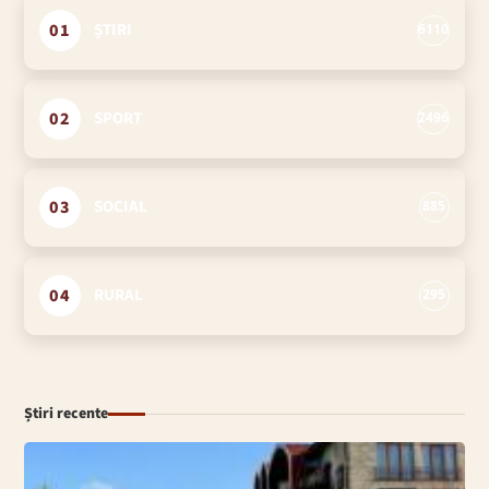
01
ȘTIRI
6110
02
SPORT
2496
03
SOCIAL
885
04
RURAL
295
Știri recente