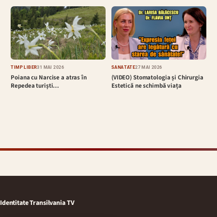
TIMP LIBER
31 MAI 2026
SĂNĂTATE
27 MAI 2026
Poiana cu Narcise a atras în
(VIDEO) Stomatologia și Chirurgia
Repedea turiști…
Estetică ne schimbă viața
Identitate Transilvania TV