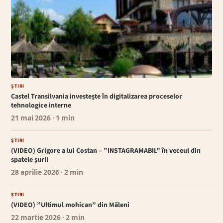
ȘTIRI
Castel Transilvania investește în digitalizarea proceselor
tehnologice interne
21 mai 2026
· 1 min
ȘTIRI
(VIDEO) Grigore a lui Costan – ”INSTAGRAMABIL” în veceul din
spatele șurii
28 aprilie 2026
· 2 min
ȘTIRI
(VIDEO) ”Ultimul mohican” din Măleni
22 martie 2026
· 2 min