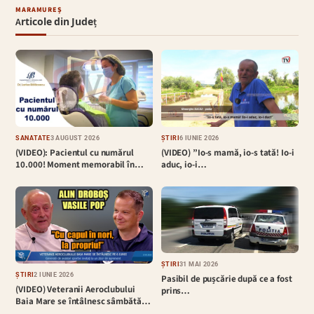
MARAMUREȘ
Articole din Județ
SĂNĂTATE
3 AUGUST 2026
ȘTIRI
6 IUNIE 2026
(VIDEO): Pacientul cu numărul
(VIDEO) ”Io-s mamă, io-s tată! Io-i
10.000! Moment memorabil în…
aduc, io-i…
ȘTIRI
31 MAI 2026
ȘTIRI
2 IUNIE 2026
Pasibil de pușcărie după ce a fost
(VIDEO) Veteranii Aeroclubului
prins…
Baia Mare se întâlnesc sâmbătă…