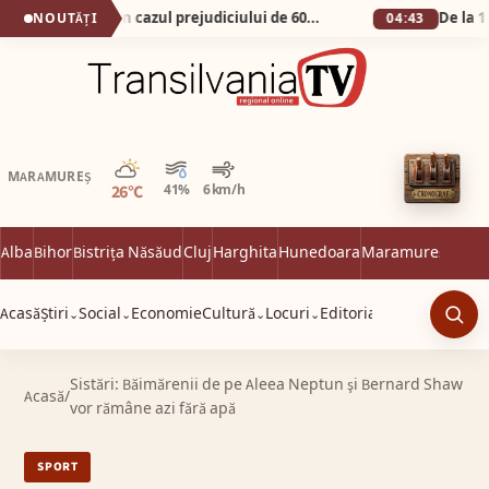
FACIAS sesizează DNA în cazul prejudiciului de 600 de milioane de euro din dosarul Pfizer. Cei vinovați trebuie să plăteasca.
NOUTĂȚI
04:43
Parțial noros
MARAMUREȘ
26°C
41%
6 km/h
Alba
Bihor
Bistrița Năsăud
Cluj
Harghita
Hunedoara
Maramureș
Satu 
Acasă
Știri
Social
Economie
Cultură
Locuri
Editorial
⌄
⌄
⌄
⌄
Caut
Sistări: Băimărenii de pe Aleea Neptun şi Bernard Shaw
Acasă
/
vor rămâne azi fără apă
SPORT