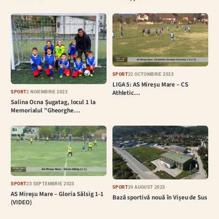
SPORT
22 OCTOMBRIE 2023
LIGA 5: AS Mireșu Mare – CS
Athletic…
SPORT
2 NOIEMBRIE 2023
Salina Ocna Șugatag, locul 1 la
Memorialul ”Gheorghe…
SPORT
25 SEPTEMBRIE 2023
SPORT
29 AUGUST 2023
AS Mireșu Mare – Gloria Sălsig 1-1
Bază sportivă nouă în Vișeu de Sus
(VIDEO)