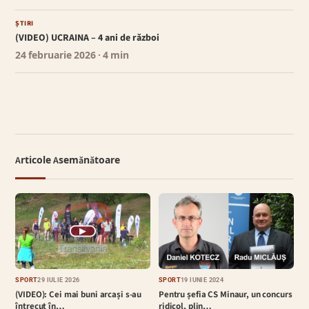
ȘTIRI
(VIDEO) UCRAINA – 4 ani de război
24 februarie 2026
· 4 min
Articole Asemănătoare
▶
SPORT
29 IULIE 2026
SPORT
19 IUNIE 2024
(VIDEO): Cei mai buni arcași s-au
Pentru șefia CS Minaur, un concurs
întrecut în…
ridicol, plin…