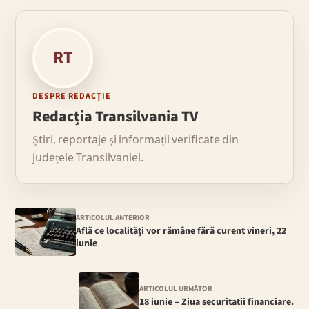
RT
DESPRE REDACȚIE
Redacția Transilvania TV
Știri, reportaje și informații verificate din
județele Transilvaniei.
ARTICOLUL ANTERIOR
Află ce localităţi vor rămâne fără curent vineri, 22
iunie
ARTICOLUL URMĂTOR
18 iunie – Ziua securitatii financiare.