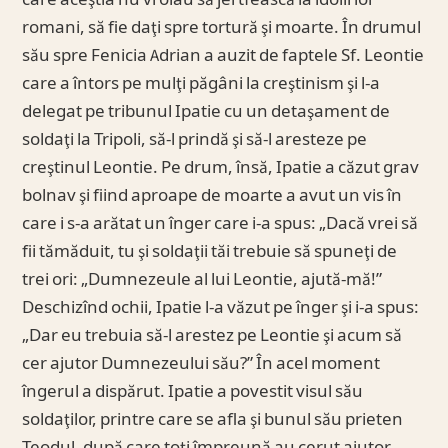
care aceştia nu vroiau să jertfească la idolii lor
romani, să fie daţi spre tortură şi moarte. În drumul
său spre Fenicia Adrian a auzit de faptele Sf. Leontie
care a întors pe mulţi păgâni la creştinism şi l-a
delegat pe tribunul Ipatie cu un detaşament de
soldaţi la Tripoli, să-l prindă şi să-l aresteze pe
creştinul Leontie. Pe drum, însă, Ipatie a căzut grav
bolnav şi fiind aproape de moarte a avut un vis în
care i s-a arătat un înger care i-a spus: „Dacă vrei să
fii tămăduit, tu şi soldaţii tăi trebuie să spuneţi de
trei ori: „Dumnezeule al lui Leontie, ajută-mă!”
Deschizînd ochii, Ipatie l-a văzut pe înger şi i-a spus:
„Dar eu trebuia să-l arestez pe Leontie şi acum să
cer ajutor Dumnezeului său?” În acel moment
îngerul a dispărut. Ipatie a povestit visul său
soldaţilor, printre care se afla şi bunul său prieten