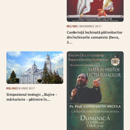
RELIGIE
2 NOIEMBRIE 2017
Conferință închinată pătimitorilor
din închisorile comuniste (Deva,
3…
RELIGIE
28 IUNIE 2017
Simpozionul teologic „Slujire –
mărturisire – pătimire în…