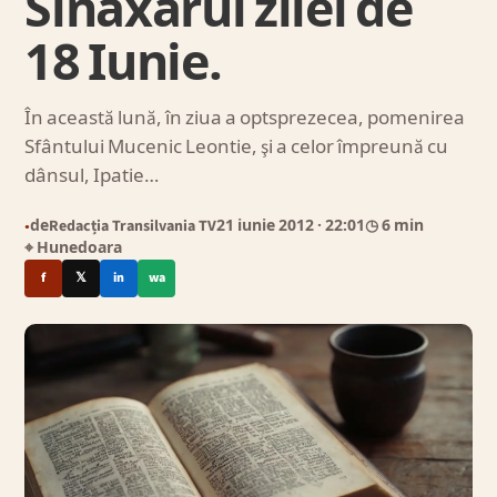
Sinaxarul zilei de
18 Iunie.
În această lună, în ziua a optsprezecea, pomenirea
Sfântului Mucenic Leontie, şi a celor împreună cu
dânsul, Ipatie…
de
Redacția Transilvania TV
21 iunie 2012
· 22:01
◷ 6 min
●
⌖ Hunedoara
f
𝕏
in
wa