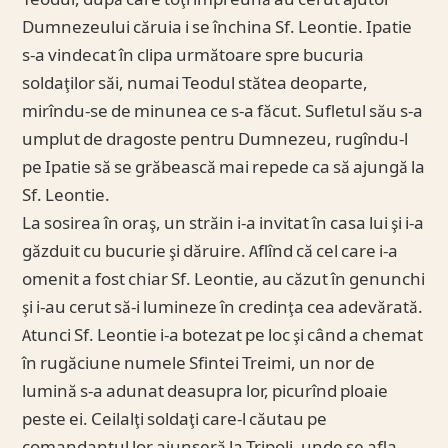
Teodul, după care toţi împreună au cerut ajutor
Dumnezeului căruia i se închina Sf. Leontie. Ipatie
s-a vindecat în clipa următoare spre bucuria
soldaţilor săi, numai Teodul stătea deoparte,
mirîndu-se de minunea ce s-a făcut. Sufletul său s-a
umplut de dragoste pentru Dumnezeu, rugîndu-l
pe Ipatie să se grăbească mai repede ca să ajungă la
Sf. Leontie.
La sosirea în oraş, un străin i-a invitat în casa lui şi i-a
găzduit cu bucurie şi dăruire. Aflînd că cel care i-a
omenit a fost chiar Sf. Leontie, au căzut în genunchi
şi i-au cerut să-i lumineze în credinţa cea adevărată.
Atunci Sf. Leontie i-a botezat pe loc şi când a chemat
în rugăciune numele Sfintei Treimi, un nor de
lumină s-a adunat deasupra lor, picurînd ploaie
peste ei. Ceilalţi soldaţi care-l căutau pe