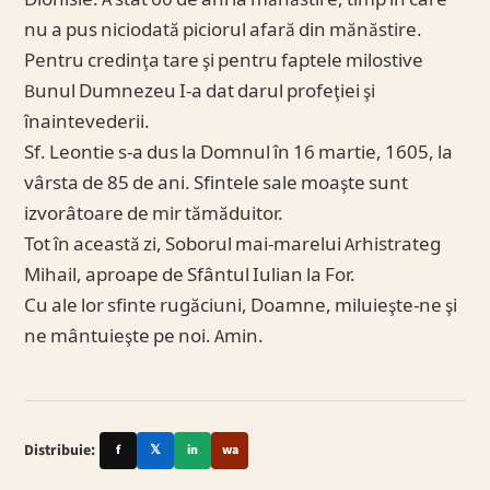
Dionisie. A stat 60 de ani la mănăstire, timp în care
nu a pus niciodată piciorul afară din mănăstire.
Pentru credinţa tare şi pentru faptele milostive
Bunul Dumnezeu I-a dat darul profeţiei şi
înaintevederii.
Sf. Leontie s-a dus la Domnul în 16 martie, 1605, la
vârsta de 85 de ani. Sfintele sale moaşte sunt
izvorâtoare de mir tămăduitor.
Tot în această zi, Soborul mai-marelui Arhistrateg
Mihail, aproape de Sfântul Iulian la For.
Cu ale lor sfinte rugăciuni, Doamne, miluieşte-ne şi
ne mântuieşte pe noi. Amin.
Distribuie:
f
𝕏
in
wa