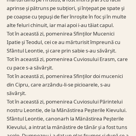
mărturisind pe Hristos, a fost întins şi ars cu făclii
aprinse şi pătruns pe subţiori, şi înţepat pe spate şi
pe coapse cu ţepuşi de fier înroşite în foc şi în multe
alte feluri chinuit, iar mai apoi i-au tăiat capul.
Tot în această zi, pomenirea Sfinţilor Mucenici
Ipatie şi Teodul, cei ce au mărturisit împreună cu
Sfântul Leontie, şi care prin sabie s-au săvârşit.
Tot în această zi, pomenirea Cuviosului Erasm, care
cu pace s-a săvârşit.
Tot în această zi, pomenirea Sfinţilor doi mucenici
din Cipru, care arzându-li-se picioarele, s-au
săvârşit.
Tot în această zi, pomenirea Cuviosului Părintelui
nostru Leontie, de la Mănăstirea Peşterile Kievului.
Sfântul Leontie, canonarh la Mănăstirea Peşterile
Kievului, a intrat la mănăstire de tânăr şi a fost tuns