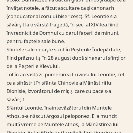
acolo. Dumnezeu i-a dat un glas frumos şi după ce a
învăţat notele, a făcut ascultare ca şi canonarh
(conducător al corului bisericesc). Sf. Leontie s-a
săvârşit la o vârstă fragedă, în sec. al XIV-lea fiind
învrednicit de Domnul cu darul facerii de minuni,
pentru faptele sale bune.
Sfintele sale moaşte sunt în Peşterile Îndepărtate,
fiind prăznuit şi în 28 august după sinaxarul sfinţilor
de la Peşterile Kievului.
Tot în această zi, pomenirea Cuviosului Leontie, cel
ce a sihăstrit în sfânta Chinovie a Mănăstirii lui
Dionisie, izvorâtorul de mir, şi care cu pace s-a
săvârşit.
Sfântul Leontie, înaintevăzătorul din Muntele
Athos, s-a născut Argosul peloponez. El a muncit
multă vreme pe Muntele Athos, la Mănăstirea lui