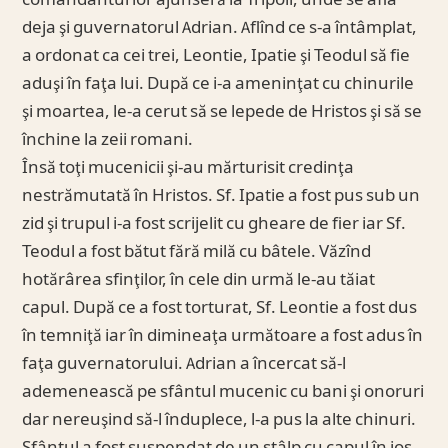
comandantul lor ajunseră la Tripoli, unde se afla
deja şi guvernatorul Adrian. Aflînd ce s-a întâmplat,
a ordonat ca cei trei, Leontie, Ipatie şi Teodul să fie
aduşi în faţa lui. După ce i-a ameninţat cu chinurile
şi moartea, le-a cerut să se lepede de Hristos şi să se
închine la zeii romani.
Însă toţi mucenicii şi-au mărturisit credinţa
nestrămutată în Hristos. Sf. Ipatie a fost pus sub un
zid şi trupul i-a fost scrijelit cu gheare de fier iar Sf.
Teodul a fost bătut fără milă cu bâtele. Văzînd
hotărârea sfinţilor, în cele din urmă le-au tăiat
capul. După ce a fost torturat, Sf. Leontie a fost dus
în temniţă iar în dimineaţa următoare a fost adus în
faţa guvernatorului. Adrian a încercat să-l
ademenească pe sfântul mucenic cu bani şi onoruri
dar nereuşind să-l înduplece, l-a pus la alte chinuri.