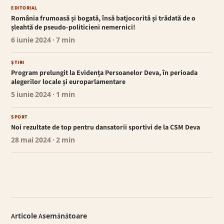
EDITORIAL
România frumoasă și bogată, însă batjocorită și trădată de o
șleahtă de pseudo-politicieni nemernici!
6 iunie 2024
· 7 min
ȘTIRI
Program prelungit la Evidența Persoanelor Deva, în perioada
alegerilor locale și europarlamentare
5 iunie 2024
· 1 min
SPORT
Noi rezultate de top pentru dansatorii sportivi de la CSM Deva
28 mai 2024
· 2 min
Articole Asemănătoare