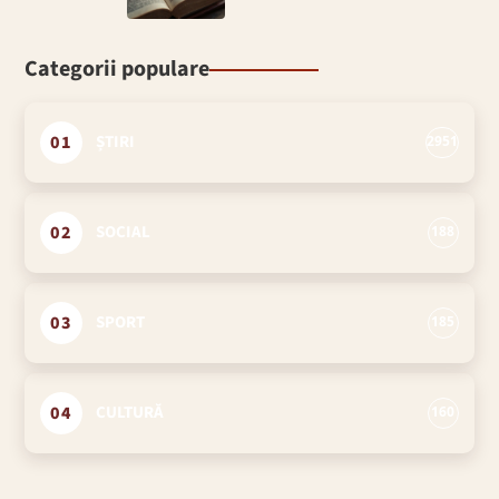
Categorii populare
01
ȘTIRI
2951
02
SOCIAL
188
03
SPORT
185
04
CULTURĂ
160