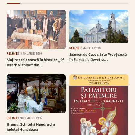
RELIGIE
7 MARTIE 2018
Examen de Capacitate Preoțească
RELIGIE
28 IANUARIE 2019
în Episcopia Devei și…
Slujire arhierească în biserica „Sf.
Ierarh Nicolae” din…
RELIGIE
9 NOIEMBRIE 2017
Hramul Schitului Nandru din
județul Hunedoara