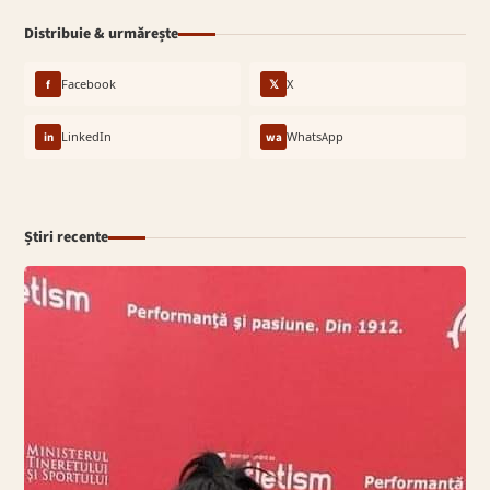
Distribuie & urmărește
f
Facebook
𝕏
X
in
LinkedIn
wa
WhatsApp
Știri recente