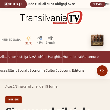
Plaja din Tunisia unde turiștii sunt obligați să se descalțe! Nisipul e atât de fin încât pare cernut prin sită!
NOUTĂȚI
13:48
Senin
HUNEDOARA
31°C
43%
9 km/h
Alba
Bihor
Bistrița Năsăud
Cluj
Harghita
Hunedoara
Maramureș
Satu 
Acasă
Știri
Social
Economie
Cultură
Locuri
Editorial
⌄
⌄
⌄
⌄
Caut
Acasă
/
Sinaxarul zilei de 18 Iunie.
RELIGIE