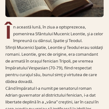
Î
n această lună, în ziua a optsprezecea,
pomenirea Sfântului Mucenic Leontie, şi a celor
împreună cu dânsul, Ipatie şi Teodul.
Sfinţii Mucenici Ipatie, Leontie şi Teodul erau soldaţi
romani. Leontie, grec de origine, era comandant
de armată în oraşul fenician Tripoli, pe vremea
împăratului Vespasian (70-79), fiind respectat
pentru curajul său, bunul simţ şi virtutea de care
dădea dovadă.
Când împăratul l-a numit pe senatorul roman
Adrian guvernator al districtului fenician, i-a dat
libertate deplină în a „vâna” creştini, iar în cazul în