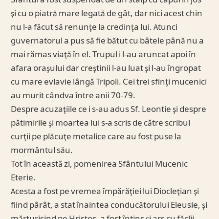
Sfântul a fost suspendat de un stâlp cu capul în jos
şi cu o piatră mare legată de gât, dar nici acest chin
nu l-a făcut să renunţe la credinţa lui. Atunci
guvernatorul a pus să fie bătut cu bâtele până nu a
mai rămas viaţă în el. Trupul i l-au aruncat apoi în
afara oraşului dar creştinii l-au luat şi l-au îngropat
cu mare evlavie lângă Tripoli. Cei trei sfinţi mucenici
au murit cândva între anii 70-79.
Despre acuzaţiile ce i s-au adus Sf. Leontie şi despre
pătimirile şi moartea lui s-a scris de către scribul
curţii pe plăcuţe metalice care au fost puse la
mormântul său.
Tot în această zi, pomenirea Sfântului Mucenic
Eterie.
Acesta a fost pe vremea împărăţiei lui Diocleţian şi
fiind pârât, a stat înaintea conducătorului Eleusie, şi