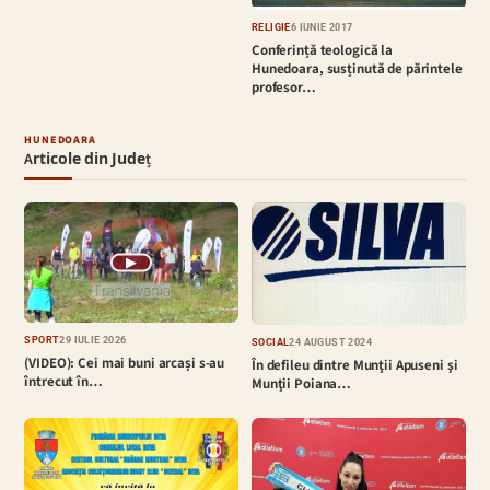
RELIGIE
6 IUNIE 2017
Conferință teologică la
Hunedoara, susținută de părintele
profesor…
HUNEDOARA
Articole din Județ
▶
SPORT
29 IULIE 2026
SOCIAL
24 AUGUST 2024
(VIDEO): Cei mai buni arcași s-au
În defileu dintre Munţii Apuseni şi
întrecut în…
Munţii Poiana…