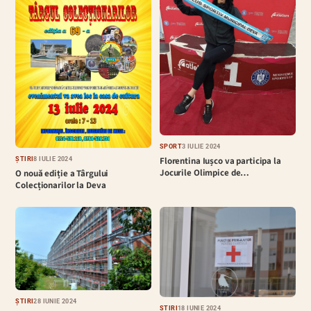
SPORT
3 IULIE 2024
Florentina Iușco va participa la
ȘTIRI
8 IULIE 2024
Jocurile Olimpice de…
O nouă ediție a Târgului
Colecționarilor la Deva
ȘTIRI
28 IUNIE 2024
ȘTIRI
18 IUNIE 2024