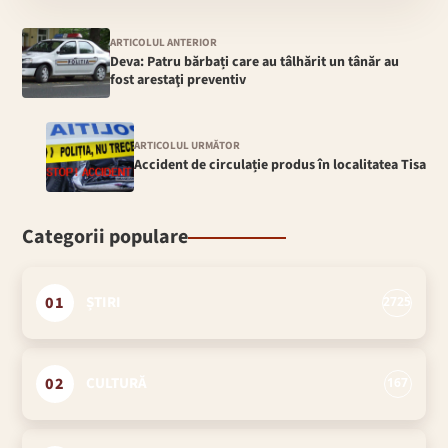
ARTICOLUL ANTERIOR
Deva: Patru bărbați care au tâlhărit un tânăr au
fost arestaţi preventiv
ARTICOLUL URMĂTOR
Accident de circulație produs în localitatea Tisa
Categorii populare
01
ȘTIRI
2725
02
CULTURĂ
167