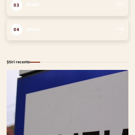
03
SPORT
127
04
SOCIAL
110
Știri recente