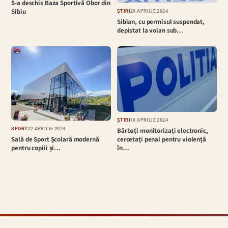
S-a deschis Baza Sportivă Obor din
Sibiu
ȘTIRI
29 APRILIE 2024
Sibian, cu permisul suspendat,
depistat la volan sub…
ȘTIRI
16 APRILIE 2024
Bărbați monitorizați electronic,
SPORT
22 APRILIE 2024
cercetați penal pentru violență
Sală de Sport Școlară modernă
în…
pentru copiii și…