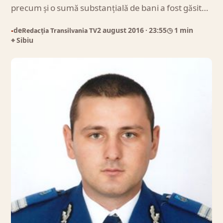
precum și o sumă substanțială de bani a fost găsit…
de
Redacția Transilvania TV
2 august 2016
· 23:55
◷ 1 min
●
⌖ Sibiu