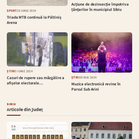
Acțiune de dezinsecție împotriva
țânțarilor în municipiul Sibiu
SPORT
28 IUNIE 2024
Triada MTB continuă la Păltiniș
Arena
ȘTIRI
5 IUNIE 2024
Cazuri de rupere sau mâzgălire a
ȘTIRI
28 MAI 2024
afișelor electorale…
Muzica electronică revine în
Parcul Sub Arini
SIBIU
Articole din Județ