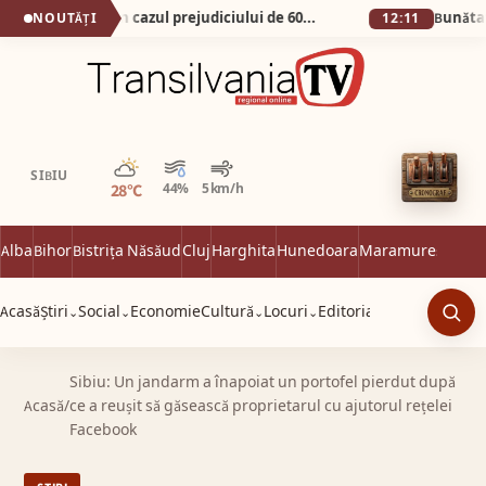
FACIAS sesizează DNA în cazul prejudiciului de 600 de milioane de euro din dosarul Pfizer. Cei vinovați trebuie să plăteasca.
NOUTĂȚI
12:11
Parțial noros
SIBIU
28°C
44%
5 km/h
Alba
Bihor
Bistrița Năsăud
Cluj
Harghita
Hunedoara
Maramureș
Satu 
Acasă
Știri
Social
Economie
Cultură
Locuri
Editorial
⌄
⌄
⌄
⌄
Caut
Sibiu: Un jandarm a înapoiat un portofel pierdut după
Acasă
/
ce a reușit să găsească proprietarul cu ajutorul rețelei
Facebook