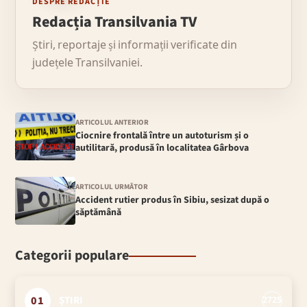
DESPRE REDACȚIE
Redacția Transilvania TV
Știri, reportaje și informații verificate din
județele Transilvaniei.
ARTICOLUL ANTERIOR
Ciocnire frontală între un autoturism și o
autilitară, produsă în localitatea Gârbova
ARTICOLUL URMĂTOR
Accident rutier produs în Sibiu, sesizat după o
săptămână
Categorii populare
01
ȘTIRI
2725