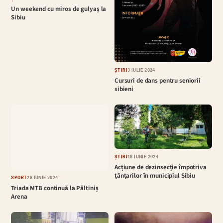
Un weekend cu miros de gulyaș la
Sibiu
ȘTIRI
3 IULIE 2024
Cursuri de dans pentru seniorii
sibieni
ȘTIRI
18 IUNIE 2024
Acțiune de dezinsecție împotriva
țânțarilor în municipiul Sibiu
SPORT
28 IUNIE 2024
Triada MTB continuă la Păltiniș
Arena