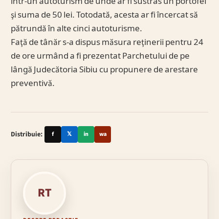
într-un autoturism de unde ar fi sustras un portofel
şi suma de 50 lei. Totodată, acesta ar fi încercat să
pătrundă în alte cinci autoturisme.
Faţă de tânăr s-a dispus măsura reţinerii pentru 24
de ore urmând a fi prezentat Parchetului de pe
lângă Judecătoria Sibiu cu propunere de arestare
preventivă.
Distribuie:
f
𝕏
in
wa
RT