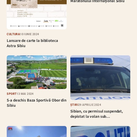
Maratonului Internațional Sibiu
CULTURĂ
10 IUNIE 2024
Lansare de carte la biblioteca
Astra Sibiu
SPORT
13 MAI 2024
S-a deschis Baza Sportivă Obor din
Sibiu
ȘTIRI
29 APRILIE 2024
Sibian, cu permisul suspendat,
depistat la volan sub…