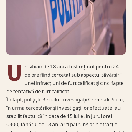
U
n sibian de 18 ani a fost reţinut pentru 24
de ore fiind cercetat sub aspectul săvârşirii
unei infracţiuni de furt calificat şi cinci fapte
de tentativă de furt calificat.
În fapt, poliţiştii Biroului Investigaţii Criminale Sibiu,
în urma cercetărilor şi investigaţiilor efectuate, au
stabilit faptul că în data de 15 iulie, în jurul orei
0300, tânărul de 18 ani ar fi pătruns prin efracţie