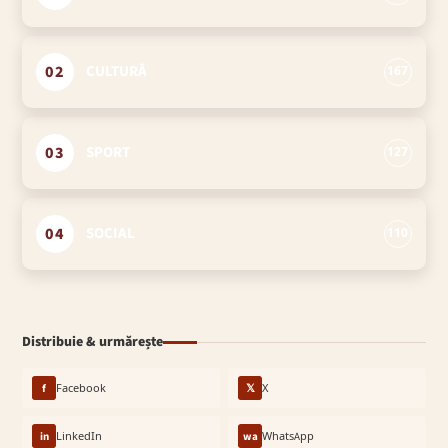
02
CULTURĂ
167
03
SPORT
127
04
SOCIAL
110
Distribuie & urmărește
f
Facebook
𝕏
X
in
LinkedIn
wa
WhatsApp