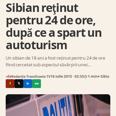
Sibian reţinut
pentru 24 de ore,
după ce a spart un
autoturism
Un sibian de 18 ani a fost reţinut pentru 24 de ore
fiind cercetat sub aspectul săvârşirii unei…
de
Redacția Transilvania TV
16 iulie 2015
· 02:33
◷ 1 min
⌖ Sibiu
●
f
𝕏
in
wa