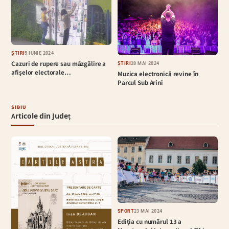
ȘTIRI
5 IUNIE 2024
Cazuri de rupere sau mâzgălire a
ȘTIRI
28 MAI 2024
afișelor electorale…
Muzica electronică revine în
Parcul Sub Arini
SIBIU
Articole din Județ
SPORT
23 MAI 2024
Ediția cu numărul 13 a