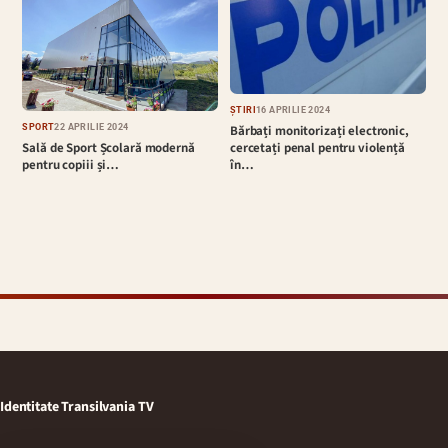
ȘTIRI
16 APRILIE 2024
Bărbați monitorizați electronic,
SPORT
22 APRILIE 2024
cercetați penal pentru violență
Sală de Sport Școlară modernă
în…
pentru copiii și…
Identitate Transilvania TV