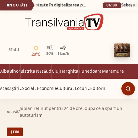
Castel Transilvania investește în digitalizarea proceselor tehnologice interne
Sebeșul, ca
NOUTĂȚI
06:00
Senin
SIBIU
20°C
80%
1 km/h
Alba
Bihor
Bistrița Năsăud
Cluj
Harghita
Hunedoara
Maramureș
Satu 
Acasă
Știri
Social
Economie
Cultură
Locuri
Editorial
⌄
⌄
⌄
⌄
Caut
Sibian reţinut pentru 24 de ore, după ce a spart un
Acasă
/
autoturism
ȘTIRI