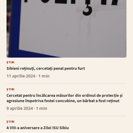
ȘTIRI
Sibieni reținuți, cercetați penal pentru furt
11 aprilie 2024
· 1 min
ȘTIRI
Cercetat pentru încălcarea măsurilor din ordinul de protecție și
agresiune împotriva fostei concubine, un bărbat a fost reținut
9 aprilie 2024
· 1 min
ȘTIRI
A VIII-a aniversare a Zilei ISU Sibiu