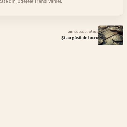
icate din județele Transilvaniei.
ARTICOLUL URMĂTOR
Și-au găsit de lucru