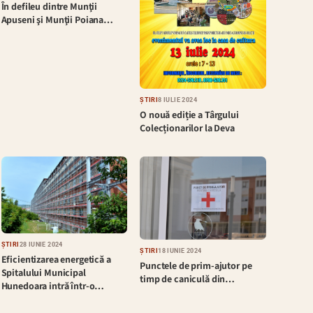
În defileu dintre Munţii
Apuseni şi Munţii Poiana…
ȘTIRI
8 IULIE 2024
O nouă ediție a Târgului
Colecționarilor la Deva
ȘTIRI
28 IUNIE 2024
ȘTIRI
18 IUNIE 2024
Eficientizarea energetică a
Punctele de prim-ajutor pe
Spitalului Municipal
timp de caniculă din…
Hunedoara intră într-o…