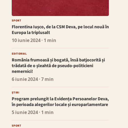
SPORT
Florentina Iușco, de la CSM Deva, pe locul nouă în
Europa la triplusalt
10 iunie 2024
· 1 min
EDITORIAL
România frumoasă și bogată, însă batjocorită și
trădată de o șleahtă de pseudo-politicieni
nemernici!
6 iunie 2024
· 7 min
ȘTIRI
Program prelungit la Evidența Persoanelor Deva,
în perioada alegerilor locale și europarlamentare
5 iunie 2024
· 1 min
SPORT