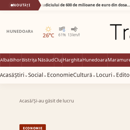
FACIAS sesizează DNA în cazul prejudiciului de 600 de milioane de euro din dosarul Pfizer. Cei vinovați trebuie să plăteasca.
NOUTĂȚI
04:
Senin
HUNEDOARA
26°C
61%
13 km/h
Alba
Bihor
Bistrița Năsăud
Cluj
Harghita
Hunedoara
Maramur
Acasă
Știri
Social
Economie
Cultură
Locuri
Edito
⌄
⌄
⌄
⌄
Acasă
/
Și-au găsit de lucru
ECONOMIE