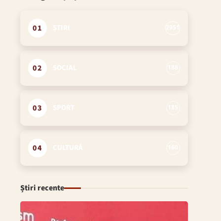
01
ȘTIRI
2951
02
SOCIAL
188
03
SPORT
185
04
CULTURĂ
160
Știri recente