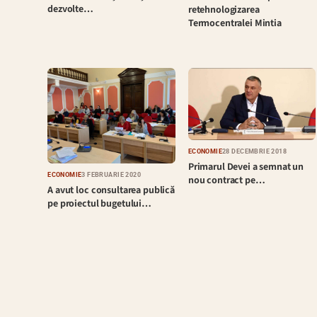
dezvolte…
retehnologizarea
Termocentralei Mintia
ECONOMIE
28 DECEMBRIE 2018
Primarul Devei a semnat un
ECONOMIE
3 FEBRUARIE 2020
nou contract pe…
A avut loc consultarea publică
pe proiectul bugetului…