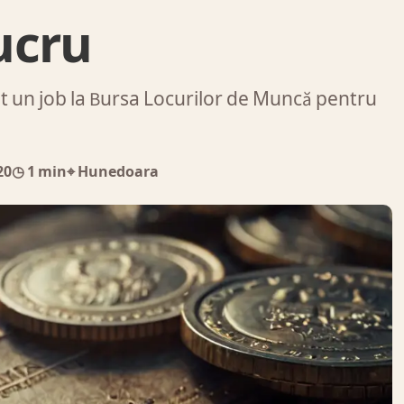
lucru
t un job la Bursa Locurilor de Muncă pentru
20
◷ 1 min
⌖ Hunedoara