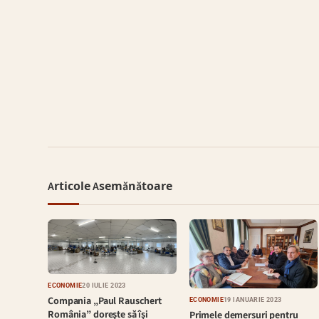
Articole Asemănătoare
ECONOMIE
20 IULIE 2023
Compania „Paul Rauschert
ECONOMIE
19 IANUARIE 2023
România” doreşte să îşi
Primele demersuri pentru