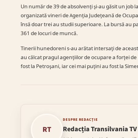
Un număr de 39 de absolvenţi şi-au găsit un job 
organizată vineri de Agenţia Judeţeană de Ocupa
însă doar trei au studii superioare. La bursă au p
361 de locuri de muncă.
Tinerii hunedoreni s-au arătat intersaţi de aceast
au călcat pragul agenţiilor de ocupare a forţei de
fost la Petroşani, iar cei mai puţini au fost la Sime
DESPRE REDACȚIE
RT
Redacția Transilvania TV