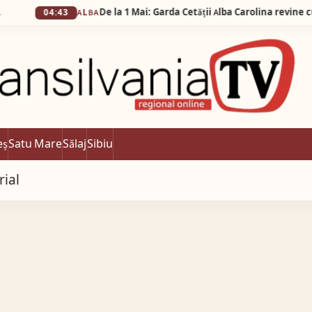
43
ALBA
eș
Satu Mare
Sălaj
Sibiu
rial