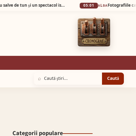
De la 1 Mai: Garda Cetății Alba Carolina revine cu salve de tun și un spectacol istoric de excepție
05:01
ALBA
⌕
Caută
Categorii populare