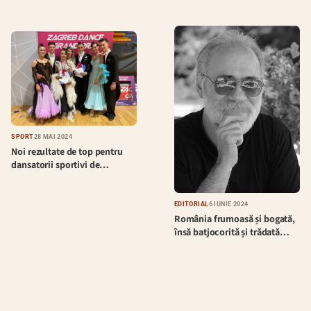
SPORT
28 MAI 2024
Noi rezultate de top pentru
dansatorii sportivi de…
EDITORIAL
6 IUNIE 2024
România frumoasă și bogată,
însă batjocorită și trădată…