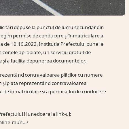
icitări depuse la punctul de lucru secundar din
r regim permise de conducere și înmatriculare a
 de 10.10.2022, Instituția Prefectului pune la
 din zonele apropiate, un serviciu gratuit de
 și a facilita depunerea documentelor.
eprezentând contravaloarea plăcilor cu numere
m și plata reprezentând contravaloarea
ului de înmatriculare și a permisului de conducere
 Prefectului Hunedoara la link-ul:
online-mun…/