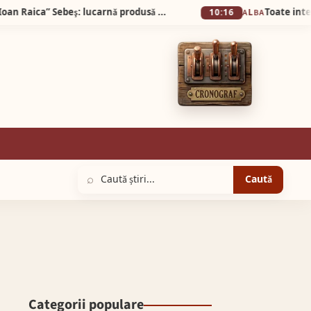
Exponatul lunii mai, la Muzeul Municipal „Ioan Raica” Sebeş: lucarnă produsă la fabrica de țigle şi cărămizi „Hercules” din Diciosânmărtin
10:16
ALBA
⌕
Caută
Categorii populare