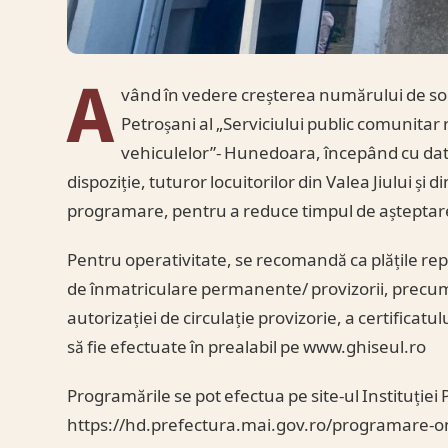
A
vând în vedere creșterea numărului de sol
Petroșani al „Serviciului public comunita
vehiculelor”- Hunedoara, începând cu data
dispoziție, tuturor locuitorilor din Valea Jiului și
programare, pentru a reduce timpul de așteptare
Pentru operativitate, se recomandă ca plățile r
de înmatriculare permanente/ provizorii, precu
autorizației de circulație provizorie, a certificat
să fie efectuate în prealabil pe www.ghiseul.ro
Programările se pot efectua pe site-ul Instituției
https://hd.prefectura.mai.gov.ro/programare-