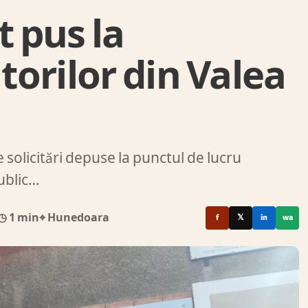
t pus la
itorilor din Valea
solicitări depuse la punctul de lucru
public…
◷ 1 min
⌖ Hunedoara
f
𝕏
in
wa