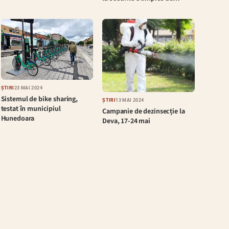
ȘTIRI
23 MAI 2024
Sistemul de bike sharing,
ȘTIRI
13 MAI 2024
testat în municipiul
Campanie de dezinsecție la
Hunedoara
Deva, 17-24 mai