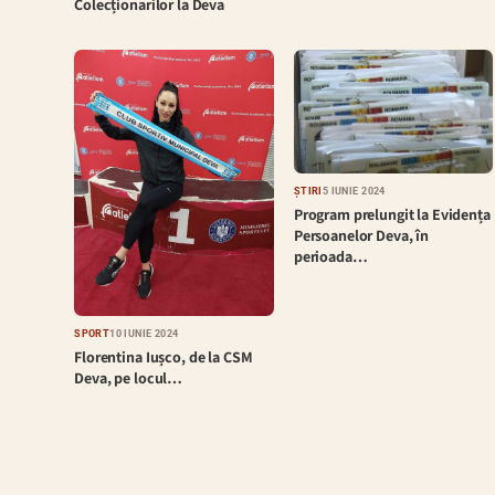
Colecționarilor la Deva
ȘTIRI
5 IUNIE 2024
Program prelungit la Evidența
Persoanelor Deva, în
perioada…
SPORT
10 IUNIE 2024
Florentina Iușco, de la CSM
Deva, pe locul…