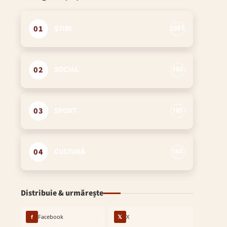
01
ȘTIRI
2951
02
SOCIAL
188
03
SPORT
185
04
CULTURĂ
160
Distribuie & urmărește
f
Facebook
𝕏
X