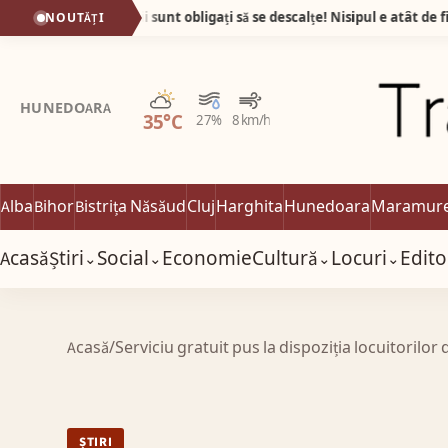
Plaja din Tunisia unde turiștii sunt obligați să se descalțe! Nisipul e atât de fin încât pare cernut prin sită!
NOUTĂȚI
Parțial noros
HUNEDOARA
35°C
27%
8 km/h
Alba
Bihor
Bistrița Năsăud
Cluj
Harghita
Hunedoara
Maramur
Acasă
Știri
Social
Economie
Cultură
Locuri
Edito
⌄
⌄
⌄
⌄
Acasă
/
Serviciu gratuit pus la dispoziția locuitorilor d
ȘTIRI