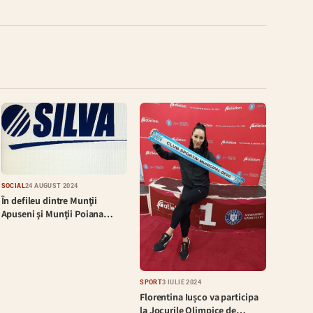
SOCIAL
24 AUGUST 2024
În defileu dintre Munţii
Apuseni şi Munţii Poiana…
SPORT
3 IULIE 2024
Florentina Iușco va participa
la Jocurile Olimpice de…