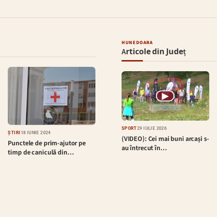
HUNEDOARA
Articole din Județ
▶
SPORT
29 IULIE 2026
ȘTIRI
18 IUNIE 2024
(VIDEO): Cei mai buni arcași s-
Punctele de prim-ajutor pe
au întrecut în…
timp de caniculă din…