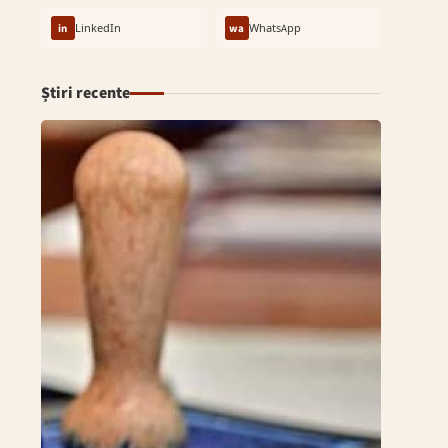
in
LinkedIn
wa
WhatsApp
Știri recente