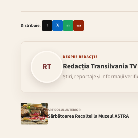
Distribuie:
f
𝕏
in
wa
DESPRE REDACȚIE
RT
Redacția Transilvania TV
Știri, reportaje și informații verif
ARTICOLUL ANTERIOR
Sărbătoarea Recoltei la Muzeul ASTRA