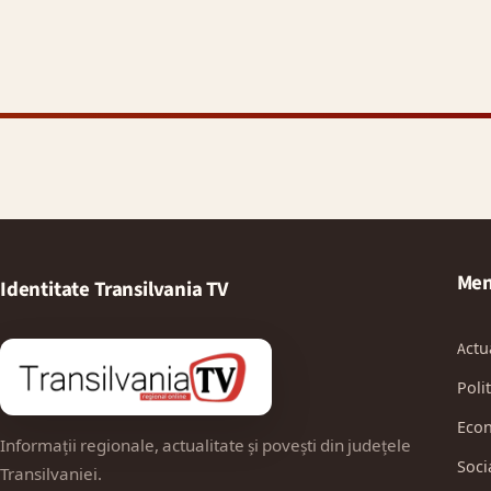
Men
Identitate Transilvania TV
Actu
Polit
Eco
Informații regionale, actualitate și povești din județele
Soci
Transilvaniei.