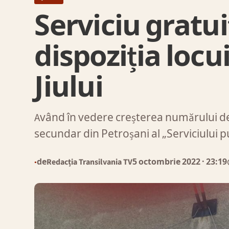
Serviciu gratui
dispoziția locu
Jiului
Având în vedere creșterea numărului de 
secundar din Petroșani al „Serviciului 
de
Redacția Transilvania TV
5 octombrie 2022
· 23:19
●