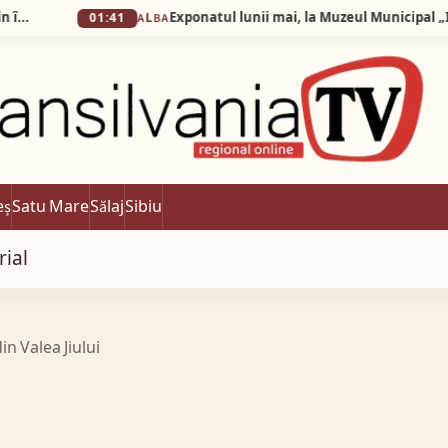
01:41
ALBA
eș
Satu Mare
Sălaj
Sibiu
rial
in Valea Jiului