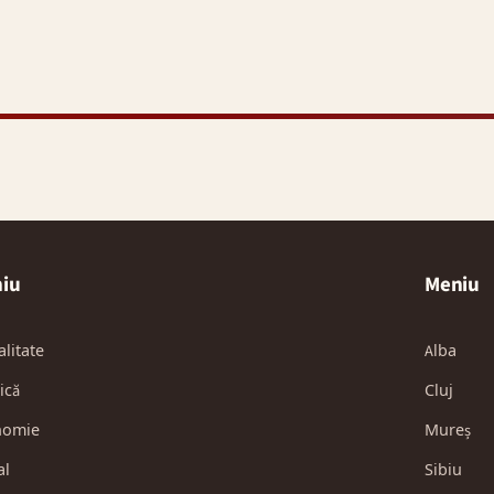
iu
Meniu
alitate
Alba
ică
Cluj
nomie
Mureș
al
Sibiu