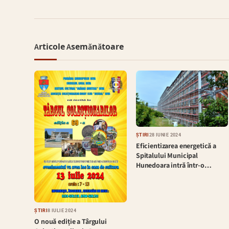
Articole Asemănătoare
ȘTIRI
28 IUNIE 2024
Eficientizarea energetică a
Spitalului Municipal
Hunedoara intră într-o…
ȘTIRI
8 IULIE 2024
O nouă ediție a Târgului