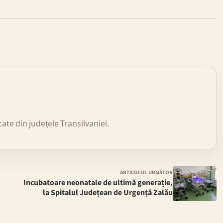
icate din județele Transilvaniei.
ARTICOLUL URMĂTOR
Incubatoare neonatale de ultimă generație,
la Spitalul Județean de Urgență Zalău