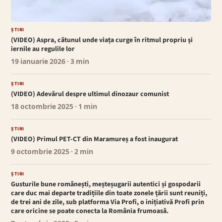
ȘTIRI
(VIDEO) Aspra, cătunul unde viața curge în ritmul propriu și
iernile au regulile lor
19 ianuarie 2026
· 3 min
ȘTIRI
(VIDEO) Adevărul despre ultimul dinozaur comunist
18 octombrie 2025
· 1 min
ȘTIRI
(VIDEO) Primul PET-CT din Maramureș a fost inaugurat
9 octombrie 2025
· 2 min
ȘTIRI
Gusturile bune românești, meșteșugarii autentici și gospodarii
care duc mai departe tradițiile din toate zonele țării sunt reuniți,
de trei ani de zile, sub platforma Via Profi, o inițiativă Profi prin
care oricine se poate conecta la România frumoasă.