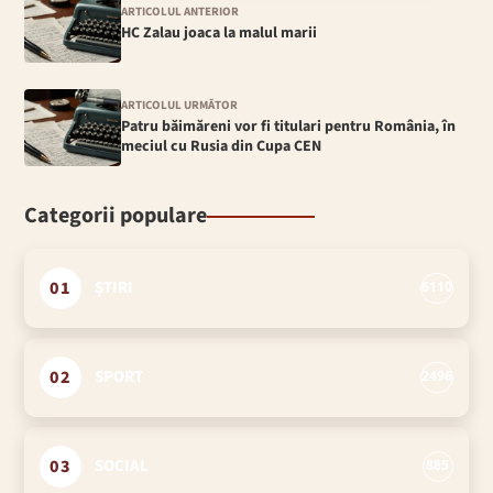
ARTICOLUL ANTERIOR
HC Zalau joaca la malul marii
ARTICOLUL URMĂTOR
Patru băimăreni vor fi titulari pentru România, în
meciul cu Rusia din Cupa CEN
Categorii populare
01
ȘTIRI
6110
02
SPORT
2496
03
SOCIAL
885