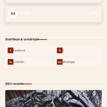
04
RURAL
295
Distribuie & urmărește
f
Facebook
𝕏
X
in
LinkedIn
wa
WhatsApp
Știri recente