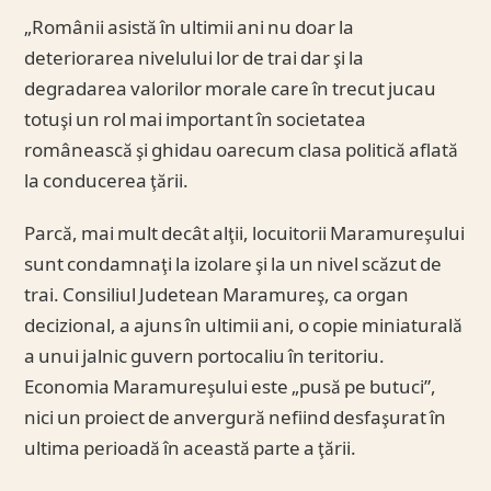
„Românii asistă în ultimii ani nu doar la
deteriorarea nivelului lor de trai dar şi la
degradarea valorilor morale care în trecut jucau
totuşi un rol mai important în societatea
românească şi ghidau oarecum clasa politică aflată
la conducerea ţării.
Parcă, mai mult decât alţii, locuitorii Maramureşului
sunt condamnaţi la izolare şi la un nivel scăzut de
trai. Consiliul Judetean Maramureş, ca organ
decizional, a ajuns în ultimii ani, o copie miniaturală
a unui jalnic guvern portocaliu în teritoriu.
Economia Maramureşului este „pusă pe butuci”,
nici un proiect de anvergură nefiind desfaşurat în
ultima perioadă în această parte a ţării.