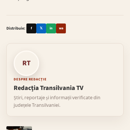
Distribuie:
f
𝕏
in
wa
RT
DESPRE REDACȚIE
Redacția Transilvania TV
Știri, reportaje și informații verificate din
județele Transilvaniei.