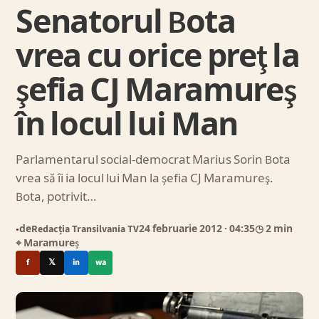
Senatorul Bota
vrea cu orice preţ la
şefia CJ Maramureş
în locul lui Man
Parlamentarul social-democrat Marius Sorin Bota
vrea să îi ia locul lui Man la şefia CJ Maramureş.
Bota, potrivit…
de
Redacția Transilvania TV
24 februarie 2012
· 04:35
◷ 2 min
●
⌖ Maramureș
f
𝕏
in
wa