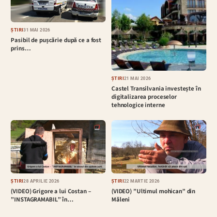
ȘTIRI
31 MAI 2026
Pasibil de pușcărie după ce a fost
prins…
ȘTIRI
21 MAI 2026
Castel Transilvania investește în
digitalizarea proceselor
tehnologice interne
ȘTIRI
28 APRILIE 2026
ȘTIRI
22 MARTIE 2026
(VIDEO) Grigore a lui Costan –
(VIDEO) ”Ultimul mohican” din
”INSTAGRAMABIL” în…
Măleni