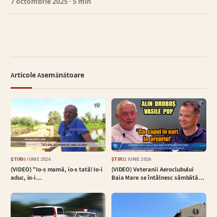
7 octombrie 2025
· 5 min
Articole Asemănătoare
ȘTIRI
6 IUNIE 2026
ȘTIRI
2 IUNIE 2026
(VIDEO) ”Io-s mamă, io-s tată! Io-i
(VIDEO) Veteranii Aeroclubului
aduc, io-i…
Baia Mare se întâlnesc sâmbătă…