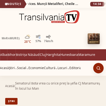
Silva Logistic Services. Munții Metaliferi, Cheile Cipului, Almașu Mare, o călătorie spre inima de piatră și verdeață a Apusenilor.
NOUTĂȚI
14:34
Parțial noros
MARAMUREȘ
28°C
57%
7 km/h
Alba
Bihor
Bistrița Năsăud
Cluj
Harghita
Hunedoara
Maramureș
Satu 
Acasă
Știri
Social
Economie
Cultură
Locuri
Editorial
⌄
⌄
⌄
⌄
Caut
Senatorul Bota vrea cu orice preţ la şefia CJ Maramureş
Acasă
/
în locul lui Man
ȘTIRI