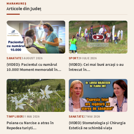
MARAMUREȘ
Articole din Județ
▶
SĂNĂTATE
3 AUGUST 2026
SPORT
29 IULIE 2026
(VIDEO): Pacientul cu numărul
(VIDEO): Cei mai buni arcași s-au
10.000! Moment memorabil în…
întrecut în…
TIMP LIBER
31 MAI 2026
SĂNĂTATE
27 MAI 2026
Poiana cu Narcise a atras în
(VIDEO) Stomatologia și Chirurgia
Repedea turiști…
Estetică ne schimbă viața