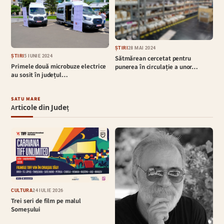
ȘTIRI
28 MAI 2024
ȘTIRI
5 IUNIE 2024
Sătmărean cercetat pentru
Primele două microbuze electrice
punerea în circulație a unor…
au sosit în județul…
SATU MARE
Articole din Județ
CULTURĂ
24 IULIE 2026
Trei seri de film pe malul
Someșului