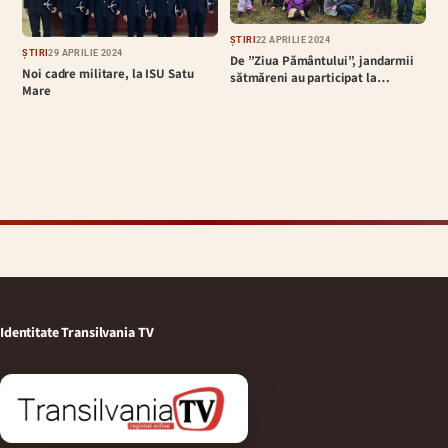
ȘTIRI
22 APRILIE 2024
ȘTIRI
29 APRILIE 2024
De ”Ziua Pământului”, jandarmii
Noi cadre militare, la ISU Satu
sătmăreni au participat la…
Mare
Identitate Transilvania TV