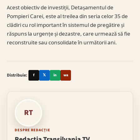
Acest obiectiv de investiții, Detașamentul de
Pompieri Carei, este al treilea din seria celor 35 de
clădiri cu rol important în sistemul de pregătire și
răspuns la urgențe și dezastre, care urmează să fie
reconstruite sau consolidate în următorii ani.
Distribuie:
f
𝕏
in
wa
RT
DESPRE REDACȚIE
Redacția Transilvania TV