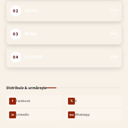
02
SOCIAL
727
03
RURAL
493
04
CULTURĂ
420
Distribuie & urmărește
f
Facebook
𝕏
X
in
LinkedIn
wa
WhatsApp