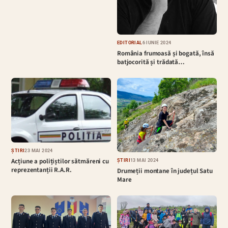
EDITORIAL
6 IUNIE 2024
România frumoasă și bogată, însă
batjocorită și trădată…
ȘTIRI
23 MAI 2024
Acțiune a polițiștilor sătmăreni cu
ȘTIRI
13 MAI 2024
reprezentanții R.A.R.
Drumeții montane în județul Satu
Mare