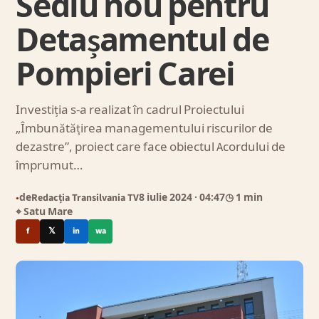
Sediu nou pentru
Detașamentul de
Pompieri Carei
Investiția s-a realizat în cadrul Proiectului
„Îmbunătățirea managementului riscurilor de
dezastre”, proiect care face obiectul Acordului de
împrumut…
de
Redacția Transilvania TV
8 iulie 2024
· 04:47
◷ 1 min
●
⌖ Satu Mare
f
𝕏
in
wa