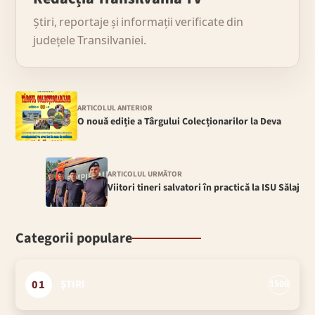
Știri, reportaje și informații verificate din
județele Transilvaniei.
ARTICOLUL ANTERIOR
O nouă ediție a Târgului Colecționarilor la Deva
ARTICOLUL URMĂTOR
Viitori tineri salvatori în practică la ISU Sălaj
Categorii populare
01
ȘTIRI
1506