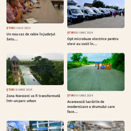
ȘTIRI
3 IULIE 2024
ȘTIRI
28 IUNIE 2024
Un nou caz de rabie în județul
Opt microbuze electrice pentru
Satu…
elevi au sosit în…
ȘTIRI
18 IUNIE 2024
Zona Noroieni va fi transformată
ȘTIRI
10 IUNIE 2024
într-un parc urban
Avansează lucrările de
modernizare a drumului care
face…