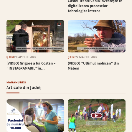
Castel Transilvania investește în
digitalizarea proceselor
tehnologice interne
ȘTIRI
28 APRILIE 2026
ȘTIRI
22 MARTIE 2026
(VIDEO) Grigore a lui Costan –
(VIDEO) ”Ultimul mohican” din
”INSTAGRAMABIL” în…
Măleni
MARAMUREȘ
Articole din Județ
▶