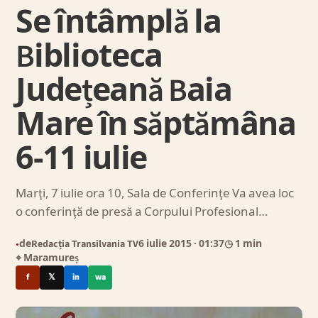
Se întâmplă la
Biblioteca
Județeană Baia
Mare în săptămâna
6-11 iulie
Marţi, 7 iulie ora 10, Sala de Conferinţe Va avea loc
o conferinţă de presă a Corpului Profesional…
de
Redacția Transilvania TV
6 iulie 2015
· 01:37
◷ 1 min
●
⌖ Maramureș
f
𝕏
in
wa