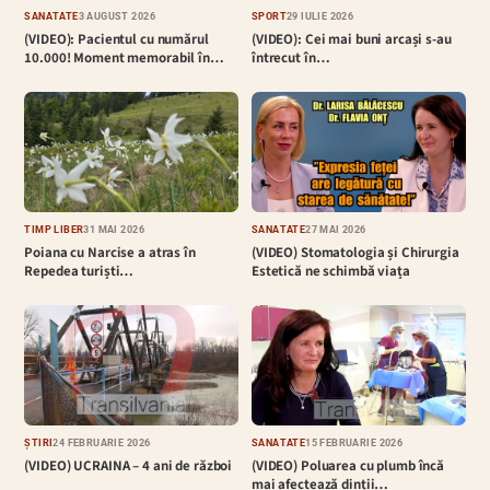
SĂNĂTATE
3 AUGUST 2026
SPORT
29 IULIE 2026
(VIDEO): Pacientul cu numărul
(VIDEO): Cei mai buni arcași s-au
10.000! Moment memorabil în…
întrecut în…
TIMP LIBER
31 MAI 2026
SĂNĂTATE
27 MAI 2026
Poiana cu Narcise a atras în
(VIDEO) Stomatologia și Chirurgia
Repedea turiști…
Estetică ne schimbă viața
ȘTIRI
24 FEBRUARIE 2026
SĂNĂTATE
15 FEBRUARIE 2026
(VIDEO) UCRAINA – 4 ani de război
(VIDEO) Poluarea cu plumb încă
mai afectează dinții…