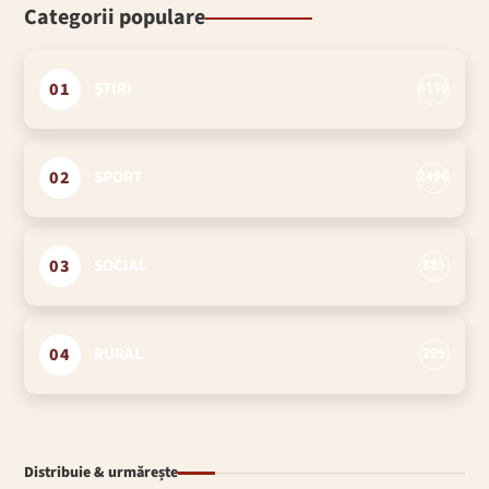
Categorii populare
01
ȘTIRI
6110
02
SPORT
2496
03
SOCIAL
885
04
RURAL
295
Distribuie & urmărește