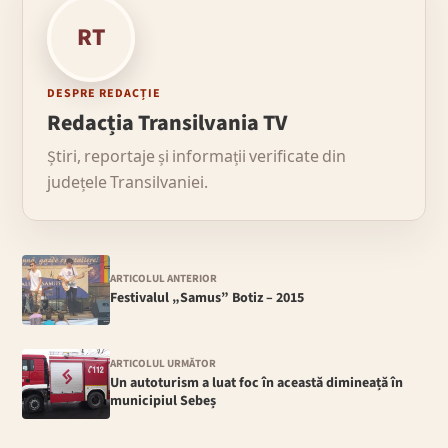
RT
DESPRE REDACȚIE
Redacția Transilvania TV
Știri, reportaje și informații verificate din
județele Transilvaniei.
ARTICOLUL ANTERIOR
Festivalul „Samus” Botiz – 2015
ARTICOLUL URMĂTOR
Un autoturism a luat foc în această dimineață în
municipiul Sebeș