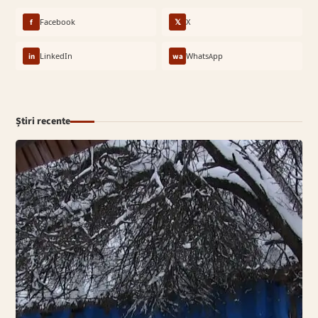
f
Facebook
𝕏
X
in
LinkedIn
wa
WhatsApp
Știri recente