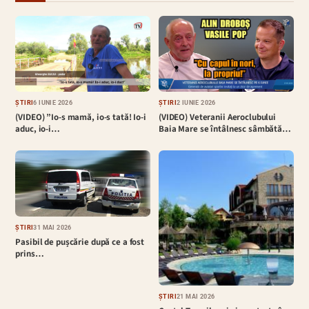
ȘTIRI
6 IUNIE 2026
ȘTIRI
2 IUNIE 2026
(VIDEO) ”Io-s mamă, io-s tată! Io-i
(VIDEO) Veteranii Aeroclubului
aduc, io-i…
Baia Mare se întâlnesc sâmbătă…
ȘTIRI
31 MAI 2026
Pasibil de pușcărie după ce a fost
prins…
ȘTIRI
21 MAI 2026