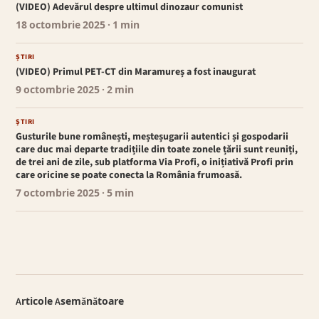
(VIDEO) Adevărul despre ultimul dinozaur comunist
18 octombrie 2025
· 1 min
ȘTIRI
(VIDEO) Primul PET-CT din Maramureș a fost inaugurat
9 octombrie 2025
· 2 min
ȘTIRI
Gusturile bune românești, meșteșugarii autentici și gospodarii
care duc mai departe tradițiile din toate zonele țării sunt reuniți,
de trei ani de zile, sub platforma Via Profi, o inițiativă Profi prin
care oricine se poate conecta la România frumoasă.
7 octombrie 2025
· 5 min
Articole Asemănătoare