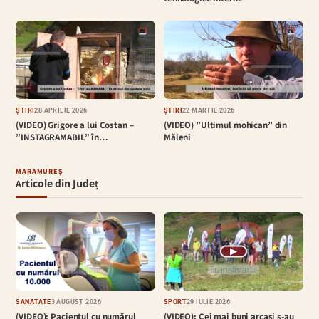
ȘTIRI
28 APRILIE 2026
ȘTIRI
22 MARTIE 2026
(VIDEO) Grigore a lui Costan –
(VIDEO) ”Ultimul mohican” din
”INSTAGRAMABIL” în…
Măleni
MARAMUREȘ
Articole din Județ
▶
SĂNĂTATE
3 AUGUST 2026
SPORT
29 IULIE 2026
(VIDEO): Pacientul cu numărul
(VIDEO): Cei mai buni arcași s-au