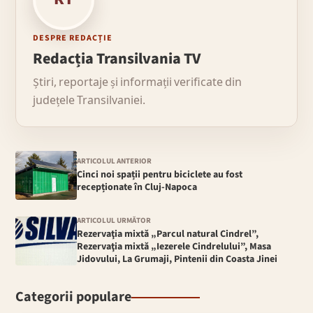
DESPRE REDACȚIE
Redacția Transilvania TV
Știri, reportaje și informații verificate din
județele Transilvaniei.
ARTICOLUL ANTERIOR
Cinci noi spații pentru biciclete au fost
recepționate în Cluj-Napoca
ARTICOLUL URMĂTOR
Rezervaţia mixtă „Parcul natural Cindrel”,
Rezervaţia mixtă „Iezerele Cindrelului”, Masa
Jidovului, La Grumaji, Pintenii din Coasta Jinei
Categorii populare