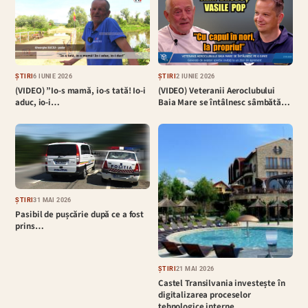
ȘTIRI
6 IUNIE 2026
ȘTIRI
2 IUNIE 2026
(VIDEO) ”Io-s mamă, io-s tată! Io-i
(VIDEO) Veteranii Aeroclubului
aduc, io-i…
Baia Mare se întâlnesc sâmbătă…
ȘTIRI
31 MAI 2026
Pasibil de pușcărie după ce a fost
prins…
ȘTIRI
21 MAI 2026
Castel Transilvania investește în
digitalizarea proceselor
tehnologice interne