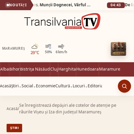
Silva Logistic Services. Munții Dognecei, Vârful Culmea Poeții, Ocna de Fier, zone desprinse dintr-o poveste în care timpul a uitat să mai grabească pașii oamenilor.
NOUTĂȚI
04:43
Parțial noros
MARAMUREȘ
29°C
50%
6 km/h
Alba
Bihor
Bistrița Năsăud
Cluj
Harghita
Hunedoara
Maramureș
Satu 
Acasă
Știri
Social
Economie
Cultură
Locuri
Editorial
⌄
⌄
⌄
⌄
Caut
Se înregistrează depășiri ale cotelor de atenție pe
Acasă
/
râurile Vișeu și Iza din județul Maramureș
ȘTIRI