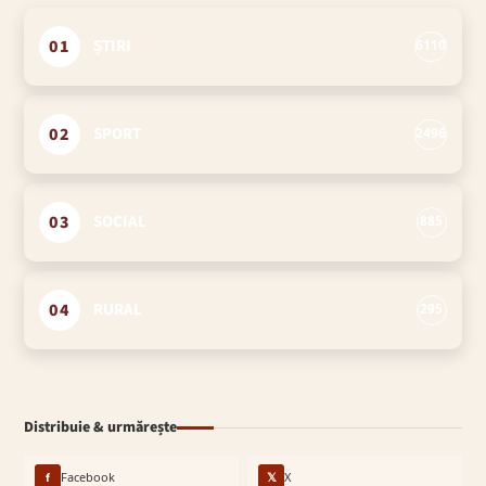
01
ȘTIRI
6110
02
SPORT
2496
03
SOCIAL
885
04
RURAL
295
Distribuie & urmărește
f
Facebook
𝕏
X