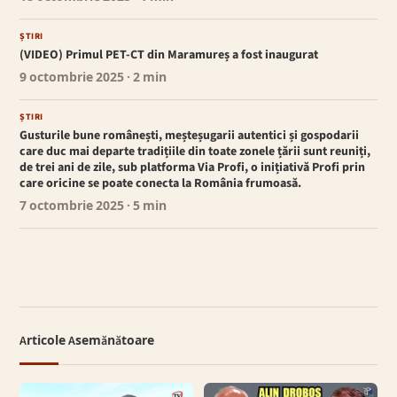
ȘTIRI
(VIDEO) Primul PET-CT din Maramureș a fost inaugurat
9 octombrie 2025
· 2 min
ȘTIRI
Gusturile bune românești, meșteșugarii autentici și gospodarii
care duc mai departe tradițiile din toate zonele țării sunt reuniți,
de trei ani de zile, sub platforma Via Profi, o inițiativă Profi prin
care oricine se poate conecta la România frumoasă.
7 octombrie 2025
· 5 min
Articole Asemănătoare