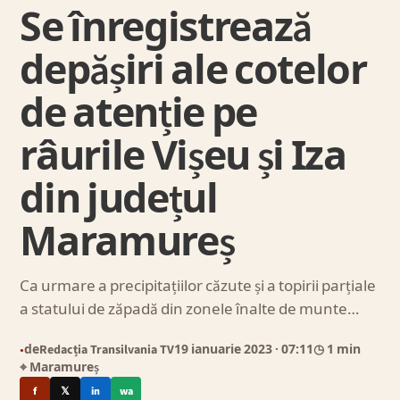
Se înregistrează
depășiri ale cotelor
de atenție pe
râurile Vișeu și Iza
din județul
Maramureș
Ca urmare a precipitațiilor căzute și a topirii parțiale
a statului de zăpadă din zonele înalte de munte…
de
Redacția Transilvania TV
19 ianuarie 2023
· 07:11
◷ 1 min
●
⌖ Maramureș
f
𝕏
in
wa