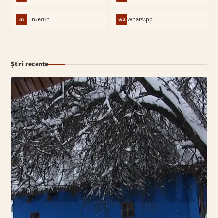
in
LinkedIn
wa
WhatsApp
Știri recente