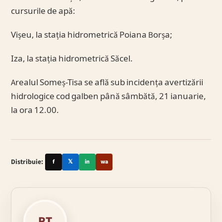
cursurile de apă:
Vișeu, la stația hidrometrică Poiana Borșa;
Iza, la stația hidrometrică Săcel.
Arealul Someș-Tisa se află sub incidența avertizării
hidrologice cod galben până sâmbătă, 21 ianuarie,
la ora 12.00.
Distribuie:
f
𝕏
in
wa
RT