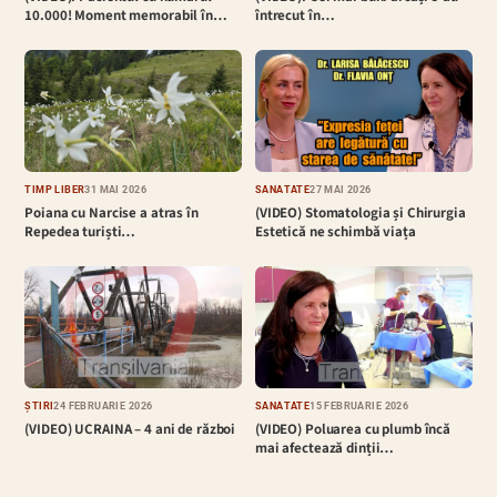
10.000! Moment memorabil în…
întrecut în…
TIMP LIBER
31 MAI 2026
SĂNĂTATE
27 MAI 2026
Poiana cu Narcise a atras în
(VIDEO) Stomatologia și Chirurgia
Repedea turiști…
Estetică ne schimbă viața
ȘTIRI
24 FEBRUARIE 2026
SĂNĂTATE
15 FEBRUARIE 2026
(VIDEO) UCRAINA – 4 ani de război
(VIDEO) Poluarea cu plumb încă
mai afectează dinții…