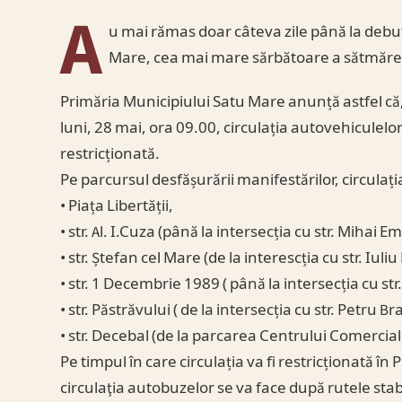
A
u mai rămas doar câteva zile până la debutul
Mare, cea mai mare sărbătoare a sătmăren
Primăria Municipiului Satu Mare anunță astfel că,
luni, 28 mai, ora 09.00, circulația autovehiculelo
restricționată.
Pe parcursul desfășurării manifestărilor, circulați
• Piața Libertății,
• str. Al. I.Cuza (până la intersecția cu str. Mihai E
• str. Ștefan cel Mare (de la interescția cu str. Iuli
• str. 1 Decembrie 1989 ( până la intersecția cu s
• str. Păstrăvului ( de la intersecția cu str. Petru Br
• str. Decebal (de la parcarea Centrului Comercia
Pe timpul în care circulația va fi restricționată în 
circulaţia autobuzelor se va face după rutele sta