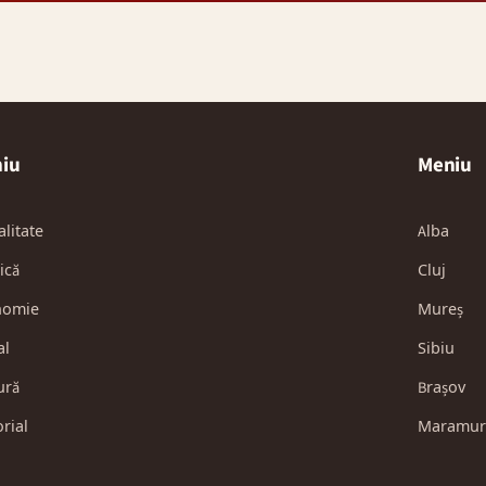
iu
Meniu
alitate
Alba
ică
Cluj
nomie
Mureș
al
Sibiu
ură
Brașov
orial
Maramur