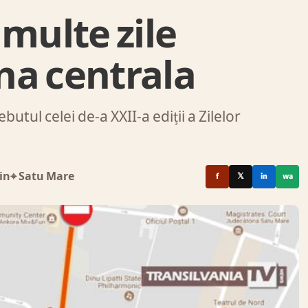
 multe zile
ona centrala
utul celei de-a XXII-a ediții a Zilelor
in
⌖ Satu Mare
f
𝕏
in
wa