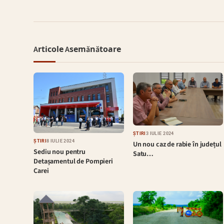
Articole Asemănătoare
ȘTIRI
3 IULIE 2024
ȘTIRI
8 IULIE 2024
Un nou caz de rabie în județul
Sediu nou pentru
Satu…
Detașamentul de Pompieri
Carei