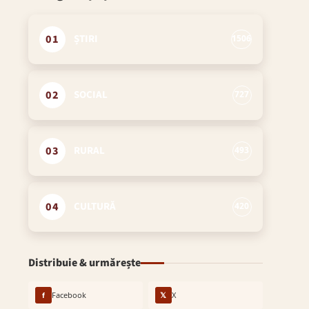
01
ȘTIRI
1506
02
SOCIAL
727
03
RURAL
493
04
CULTURĂ
420
Distribuie & urmărește
f
Facebook
𝕏
X