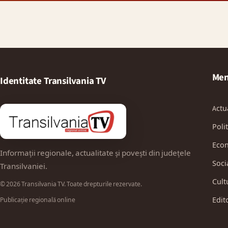
Men
Identitate Transilvania TV
Actu
Polit
Eco
Informații regionale, actualitate și povești din județele
Soci
Transilvaniei.
Cult
© 2026 Transilvania TV. Toate drepturile rezervate.
Edit
Publicație regională online