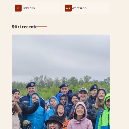
in
LinkedIn
wa
WhatsApp
Știri recente