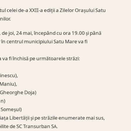
 celei de-a XXII-a ediții a Zilelor Orașului Satu
ilor.
 de joi, 24 mai, începând cu ora 19.00 și până
r în centrul municipiului Satu Mare va fi
a va fi închisă pe următoarele străzi:
minescu),
u Maniu),
tr.Gheorghe Doja)
an)
l Someșul)
Piața Libertății și pe străzile enumerate mai sus,
bilite de SC Transurban SA.