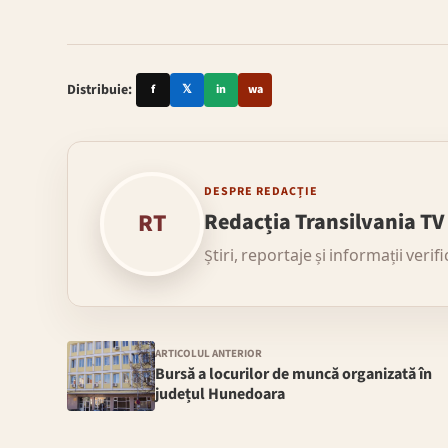
Distribuie:
f
𝕏
in
wa
DESPRE REDACȚIE
RT
Redacția Transilvania TV
Știri, reportaje și informații verif
ARTICOLUL ANTERIOR
Bursă a locurilor de muncă organizată în
județul Hunedoara