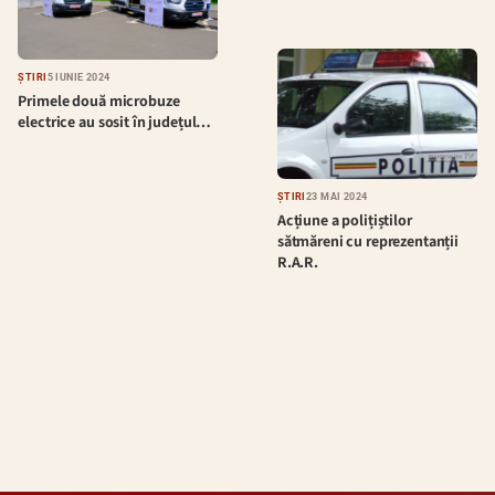
ȘTIRI
5 IUNIE 2024
Primele două microbuze
electrice au sosit în județul…
ȘTIRI
23 MAI 2024
Acțiune a polițiștilor
sătmăreni cu reprezentanții
R.A.R.