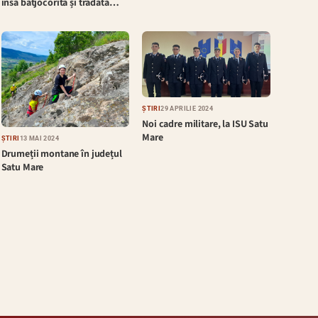
însă batjocorită și trădată…
ȘTIRI
29 APRILIE 2024
Noi cadre militare, la ISU Satu
Mare
ȘTIRI
13 MAI 2024
Drumeții montane în județul
Satu Mare