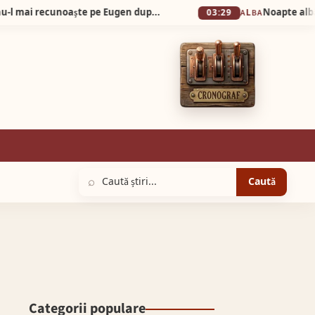
Fotografiile care au uimit Sebeșul! Nimeni nu-l mai recunoaște pe Eugen după ce a slăbit 60 de kilograme în 9 luni!
03:29
ALBA
⌕
Caută
Categorii populare