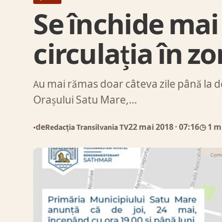
Se închide mai
circulația în z
Au mai rămas doar câteva zile până la deb
Orașului Satu Mare,…
de
Redacția Transilvania TV
22 mai 2018
· 07:16
◷ 1 m
●