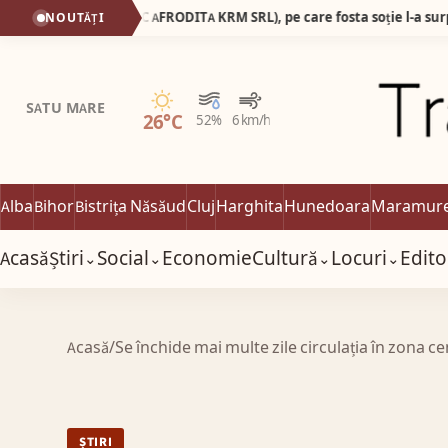
Ginecologul Mostafa Ismail (SC AFRODITA KRM SRL), pe care fosta soție l-a surprins dezbrăcat de la brâu în jos în timp ce consulta o pacientă complet dezbrăcată, a pierdut procesul cu presa!
NOUTĂȚI
Senin
SATU MARE
26°C
52%
6 km/h
Alba
Bihor
Bistrița Năsăud
Cluj
Harghita
Hunedoara
Maramur
Acasă
Știri
Social
Economie
Cultură
Locuri
Edito
⌄
⌄
⌄
⌄
Acasă
/
Se închide mai multe zile circulația în zona ce
ȘTIRI