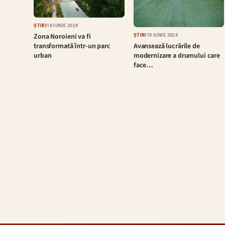
ȘTIRI
18 IUNIE 2024
Zona Noroieni va fi
ȘTIRI
10 IUNIE 2024
Avansează lucrările de
transformată într-un parc
modernizare a drumului care
urban
face…