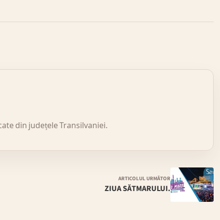
icate din județele Transilvaniei.
ARTICOLUL URMĂTOR
ZIUA SĂTMARULUI.