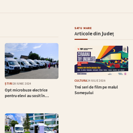
SATU MARE
Articole din Județ
CULTURĂ
24 IULIE 2026
ȘTIRI
28 IUNIE 2024
Trei seri de film pe malul
Opt microbuze electrice
Someșului
pentru elevi au sosit în…