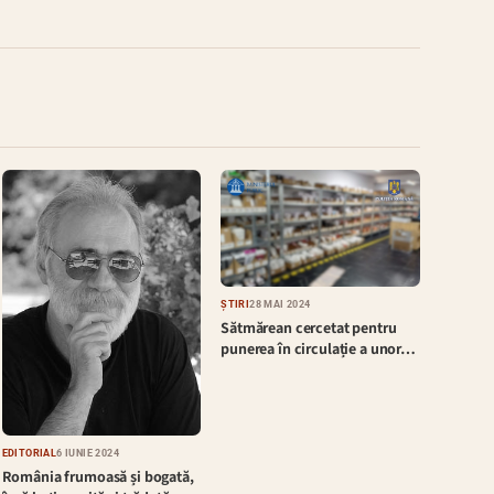
ȘTIRI
28 MAI 2024
Sătmărean cercetat pentru
punerea în circulație a unor…
EDITORIAL
6 IUNIE 2024
România frumoasă și bogată,