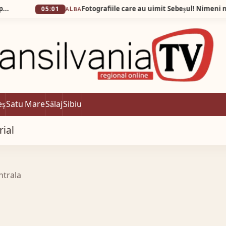
05:01
ALBA
eș
Satu Mare
Sălaj
Sibiu
rial
ntrala