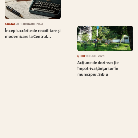
SOCIAL
20 FEBRUARIE 2023
Încep lucrările de reabilitare și
modernizare la Centrul…
ȘTIRI
18 IUNIE 2024
Acțiune de dezinsecție
împotriva țânțarilor în
municipiul Sibiu