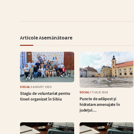
Articole Asemănătoare
SOCIAL
3 AUGUST 2023
Stagiu de voluntariat pentru
SOCIAL
17 IULIE 2023
Puncte de adăpost și
tineri organizat în Sibiu
hidratare amenajate în
județul…