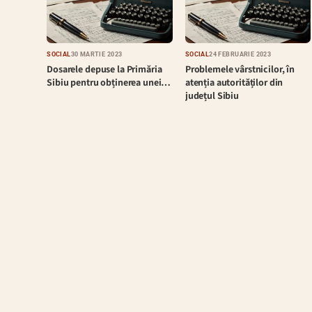
SOCIAL
30 MARTIE 2023
SOCIAL
24 FEBRUARIE 2023
Dosarele depuse la Primăria
Problemele vârstnicilor, în
Sibiu pentru obținerea unei…
atenția autorităților din
județul Sibiu