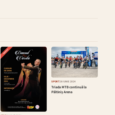
SPORT
28 IUNIE 2024
Triada MTB continuă la
Păltiniș Arena