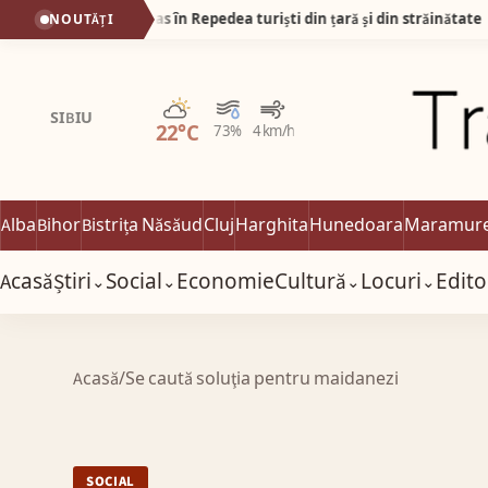
ise a atras în Repedea turiști din țară și din străinătate
NOUTĂȚI
12:
Parțial noros
SIBIU
22°C
73%
4 km/h
Alba
Bihor
Bistrița Năsăud
Cluj
Harghita
Hunedoara
Maramur
Acasă
Știri
Social
Economie
Cultură
Locuri
Edito
⌄
⌄
⌄
⌄
Acasă
/
Se caută soluţia pentru maidanezi
SOCIAL