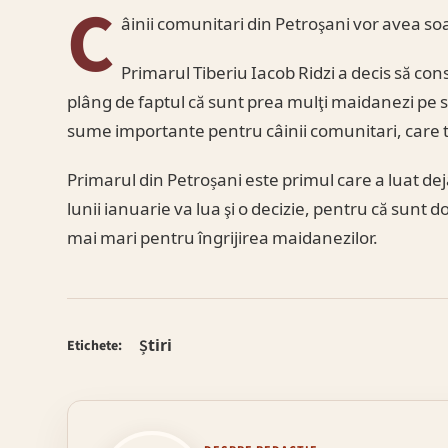
C
âinii comunitari din Petroşani vor avea soa
Primarul Tiberiu Iacob Ridzi a decis să co
plâng de faptul că sunt prea mulţi maidanezi pe st
sume importante pentru câinii comunitari, care to
Primarul din Petroșani este primul care a luat deja
lunii ianuarie va lua şi o decizie, pentru că sunt 
mai mari pentru îngrijirea maidanezilor.
Știri
Etichete: