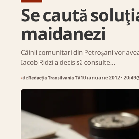
Se caută soluţ
maidanezi
Câinii comunitari din Petroşani vor avea
Iacob Ridzi a decis să consulte…
de
Redacția Transilvania TV
10 ianuarie 2012
· 20:49
◷
●