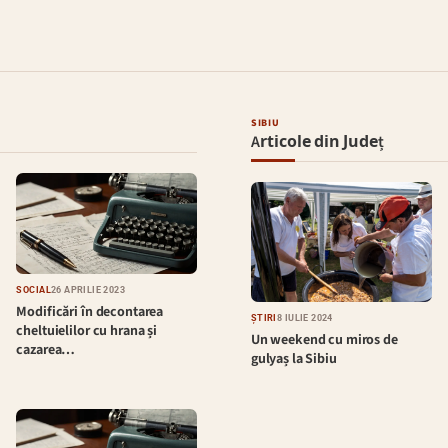
SIBIU
Articole din Județ
SOCIAL
26 APRILIE 2023
Modificări în decontarea
ȘTIRI
8 IULIE 2024
cheltuielilor cu hrana și
Un weekend cu miros de
cazarea…
gulyaș la Sibiu