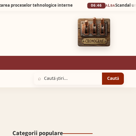
selor tehnologice interne
06:46
ALBA
⌕
Caută
Categorii populare