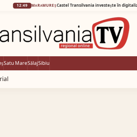
Castel Transilvania investește în digitalizarea proce
49
MARAMUREȘ
eș
Satu Mare
Sălaj
Sibiu
rial