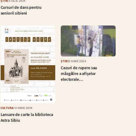
ȘTIRI
3 IULIE 2024
Cursuri de dans pentru
seniorii sibieni
ȘTIRI
5 IUNIE 2024
Cazuri de rupere sau
mâzgălire a afișelor
electorale…
CULTURĂ
10 IUNIE 2024
Lansare de carte la biblioteca
Astra Sibiu