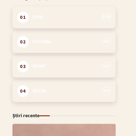
01
ȘTIRI
2725
02
CULTURĂ
167
03
SPORT
127
04
SOCIAL
110
Știri recente