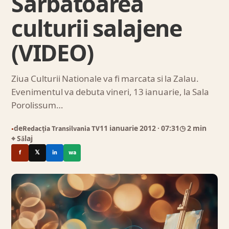
Sarbatoarea
culturii salajene
(VIDEO)
Ziua Culturii Nationale va fi marcata si la Zalau.
Evenimentul va debuta vineri, 13 ianuarie, la Sala
Porolissum…
de
Redacția Transilvania TV
11 ianuarie 2012
· 07:31
◷ 2 min
●
⌖ Sălaj
f
𝕏
in
wa