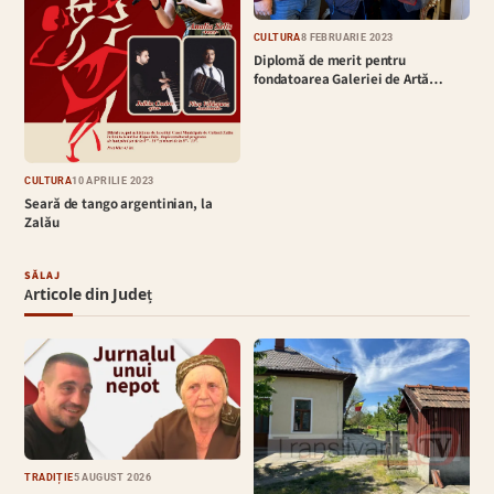
CULTURĂ
8 FEBRUARIE 2023
Diplomă de merit pentru
fondatoarea Galeriei de Artă…
CULTURĂ
10 APRILIE 2023
Seară de tango argentinian, la
Zalău
SĂLAJ
Articole din Județ
TRADIȚIE
5 AUGUST 2026