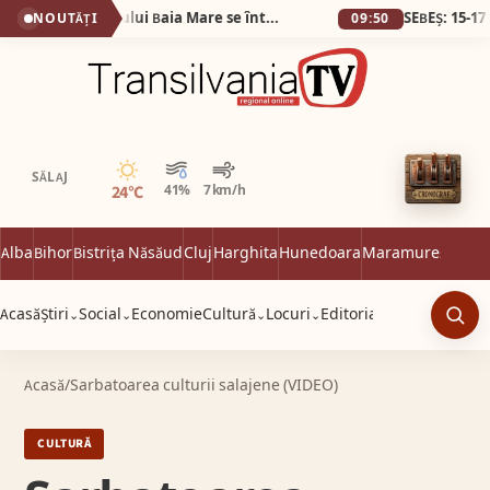
(VIDEO) Veteranii Aeroclubului Baia Mare se întâlnesc sâmbătă 6 iunie
NOUTĂȚI
09:50
Senin
SĂLAJ
24°C
41%
7 km/h
Alba
Bihor
Bistrița Năsăud
Cluj
Harghita
Hunedoara
Maramureș
Satu 
Acasă
Știri
Social
Economie
Cultură
Locuri
Editorial
⌄
⌄
⌄
⌄
Caut
Acasă
/
Sarbatoarea culturii salajene (VIDEO)
CULTURĂ