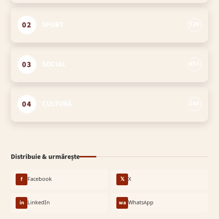
02
SPORT
539
03
SOCIAL
451
04
CULTURĂ
240
Distribuie & urmărește
f
Facebook
𝕏
X
in
LinkedIn
wa
WhatsApp