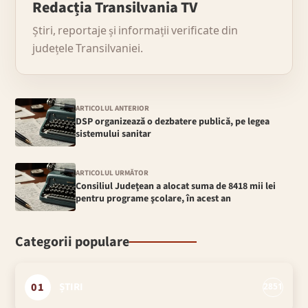
Redacția Transilvania TV
Știri, reportaje și informații verificate din
județele Transilvaniei.
ARTICOLUL ANTERIOR
DSP organizează o dezbatere publică, pe legea
sistemului sanitar
ARTICOLUL URMĂTOR
Consiliul Judeţean a alocat suma de 8418 mii lei
pentru programe şcolare, în acest an
Categorii populare
01
ȘTIRI
2851