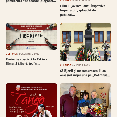
pensionară ”ne scoate (elegant)…
CULTURĂ
25 MARTIE 2024
Filmul „Avram Iancu împotriva
Imperiului”, aplaudat de
publicul…
CULTURĂ
7 DECEMBRIE 2023
Proiecție specială la Zalău a
filmului Libertate, în…
CULTURĂ
3 AUGUST 2023
Sălăjenii și maramureșenii l-au
omagiat împreună pe „Bătrânul…