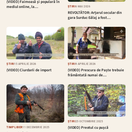
(VIDEO) Faimoasă și populară în
mediul online, la…
ȘTIRI
6 MAI 2026
REVOLTĂTOR: Arțarul secular din
gara Surduc-Sălaj a fost…
ȘTIRI
15 APRILIE 2026
ȘTIRI
9 APRILIE 2026
(VIDEO) Ciurdarii de import
(VIDEO) Prescura de Paște trebuie
frământată numai de…
ȘTIRI
25 OCTOMBRIE 2025
(VIDEO) Preotul cu pușcă
TIMP LIBER
11 DECEMBRIE 2025