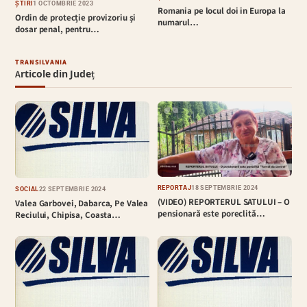
ȘTIRI
1 OCTOMBRIE 2023
Romania pe locul doi in Europa la
Ordin de protecție provizoriu și
numarul…
dosar penal, pentru…
TRANSILVANIA
Articole din Județ
REPORTAJ
18 SEPTEMBRIE 2024
SOCIAL
22 SEPTEMBRIE 2024
(VIDEO) REPORTERUL SATULUI – O
Valea Garbovei, Dabarca, Pe Valea
pensionară este poreclită…
Reciului, Chipisa, Coasta…