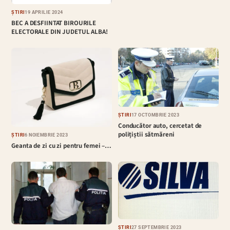
ȘTIRI
19 APRILIE 2024
BEC A DESFIINTAT BIROURILE
ELECTORALE DIN JUDETUL ALBA!
ȘTIRI
17 OCTOMBRIE 2023
Conducător auto, cercetat de
polițiștii sătmăreni
ȘTIRI
6 NOIEMBRIE 2023
Geanta de zi cu zi pentru femei –…
ȘTIRI
27 SEPTEMBRIE 2023