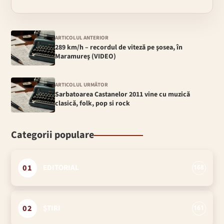
ARTICOLUL ANTERIOR
289 km/h – recordul de viteză pe şosea, în
Maramureş (VIDEO)
ARTICOLUL URMĂTOR
Sarbatoarea Castanelor 2011 vine cu muzică
clasică, folk, pop si rock
Categorii populare
01
EDITORIAL
168
02
ȘTIRI
161