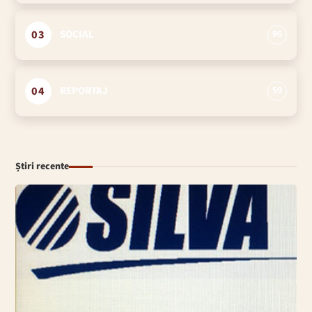
03
SOCIAL
96
04
REPORTAJ
59
Știri recente