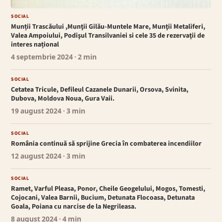
SOCIAL
Munții Trascăului ,Munţii Gilău-Muntele Mare, Munţii Metaliferi,
Valea Ampoiului, Podişul Transilvaniei si cele 35 de rezervaţii de
interes național
4 septembrie 2024
· 2 min
SOCIAL
Cetatea Tricule, Defileul Cazanele Dunarii, Orsova, Svinita,
Dubova, Moldova Noua, Gura Vaii.
19 august 2024
· 3 min
SOCIAL
România continuă să sprijine Grecia în combaterea incendiilor
12 august 2024
· 3 min
SOCIAL
Ramet, Varful Pleasa, Ponor, Cheile Geogelului, Mogos, Tomesti,
Cojocani, Valea Barnii, Bucium, Detunata Flocoasa, Detunata
Goala, Poiana cu narcise de la Negrileasa.
8 august 2024
· 4 min