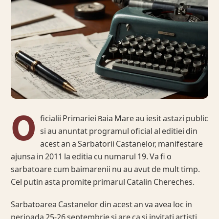
O
ficialii Primariei Baia Mare au iesit astazi public
si au anuntat programul oficial al editiei din
acest an a Sarbatorii Castanelor, manifestare
ajunsa in 2011 la editia cu numarul 19. Va fi o
sarbatoare cum baimarenii nu au avut de mult timp.
Cel putin asta promite primarul Catalin Chereches.
Sarbatoarea Castanelor din acest an va avea loc in
perioada 25-26 septembrie si are ca si invitati artisti