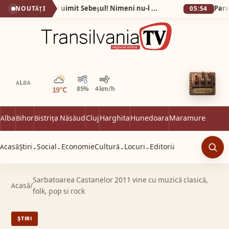
Fotografiile care au uimit Sebeșul! Nimeni nu-l mai recunoaște pe Eugen după ce a slăbit 60 de kilograme în 9 luni!
Paradis
NOUTĂȚI
05:54
Parțial noros
ALBA
19°C
85%
4 km/h
Alba
Bihor
Bistrița Năsăud
Cluj
Harghita
Hunedoara
Maramureș
Satu 
Acasă
Știri
Social
Economie
Cultură
Locuri
Editorial
⌄
⌄
⌄
⌄
Caut
Sarbatoarea Castanelor 2011 vine cu muzică clasică,
Acasă
/
folk, pop si rock
ȘTIRI