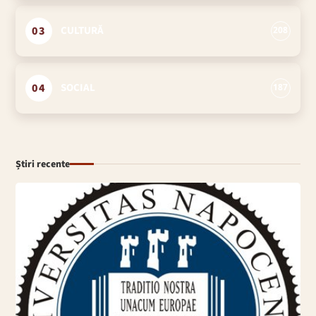
03
CULTURĂ
208
04
SOCIAL
187
Știri recente