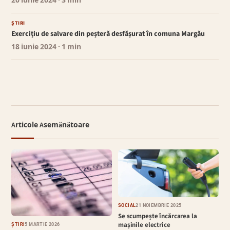
20 iunie 2024
· 3 min
ȘTIRI
Exercițiu de salvare din peșteră desfășurat în comuna Margău
18 iunie 2024
· 1 min
Articole Asemănătoare
SOCIAL
21 NOIEMBRIE 2025
Se scumpește încărcarea la
mașinile electrice
ȘTIRI
5 MARTIE 2026