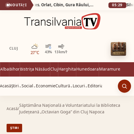
Silva Logistic Services. Orlat, Cibin, Gura Râului, Paltinis, Arena Platos, Iezeru Mare, drumul spre inima Mǎrginimii.
NOUTĂȚI
05:29
Parțial noros
CLUJ
27°C
43%
13 km/h
Alba
Bihor
Bistrița Năsăud
Cluj
Harghita
Hunedoara
Maramureș
Satu 
Acasă
Știri
Social
Economie
Cultură
Locuri
Editorial
⌄
⌄
⌄
⌄
Caut
Săptămâna Naţională a Voluntariatului la Biblioteca
Acasă
/
Judeţeană „Octavian Goga” din Cluj Napoca
ȘTIRI