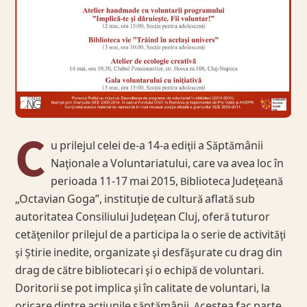
C
u prilejul celei de-a 14-a ediţii a Săptămânii
Naţionale a Voluntariatului, care va avea loc în
perioada 11-17 mai 2015, Biblioteca Judeţeană
„Octavian Goga”, instituţie de cultură aflată sub
autoritatea Consiliului Judeţean Cluj, oferă tuturor
cetăţenilor prilejul de a participa la o serie de activităţi
şi Știrie inedite, organizate şi desfăşurate cu drag din
drag de către bibliotecari şi o echipă de voluntari.
Doritorii se pot implica şi în calitate de voluntari, la
oricare dintre acţiunile săptămânii. Acestea fac parte