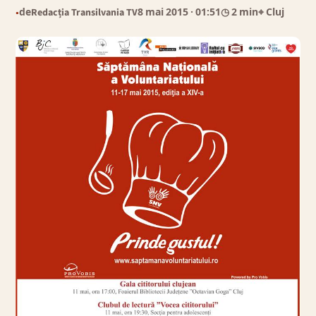
de
Redacția Transilvania TV
8 mai 2015
· 01:51
◷ 2 min
⌖ Cluj
●