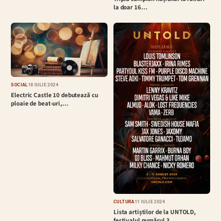
la doar 16…
SOCIAL
18 IULIE 2024
Electric Castle 10 debutează cu
ploaie de beat-uri,…
CULTURĂ
11 IULIE 2024
Lista artiștilor de la UNTOLD,
festivalul numărul 3…