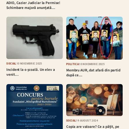
ADIO, Cazier Judiciar la Permise!
Schimbare majoră anunțată…
SOCIAL
10 NOIEMBRIE 2025
POLITICĂ
10 NOIEMBRIE 2025
Incident la o școală. Un elev a
Membru AUR, dat afară din partid
venit…
după ce…
SOCIAL
19 AUGUST 2024
Copia are valoare? Ce a pățit, pe