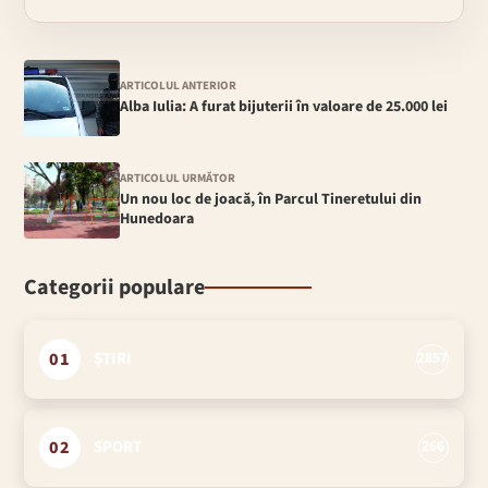
ARTICOLUL ANTERIOR
Alba Iulia: A furat bijuterii în valoare de 25.000 lei
ARTICOLUL URMĂTOR
Un nou loc de joacă, în Parcul Tineretului din
Hunedoara
Categorii populare
01
ȘTIRI
2857
02
SPORT
266