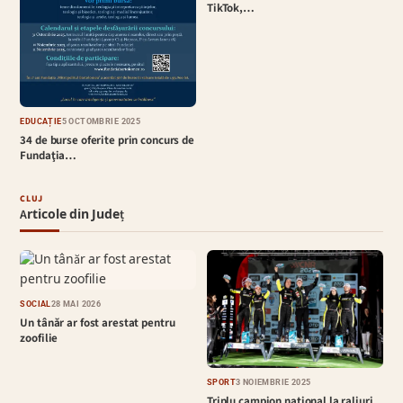
TikTok,…
EDUCAȚIE
5 OCTOMBRIE 2025
34 de burse oferite prin concurs de
Fundaţia…
CLUJ
Articole din Județ
SOCIAL
28 MAI 2026
Un tânăr ar fost arestat pentru
zoofilie
SPORT
3 NOIEMBRIE 2025
Triplu campion național la raliuri