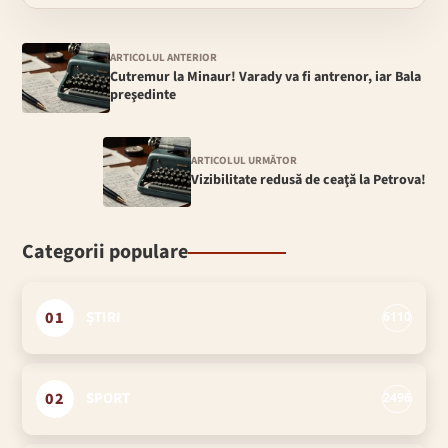
ARTICOLUL ANTERIOR
Cutremur la Minaur! Varady va fi antrenor, iar Bala
preşedinte
ARTICOLUL URMĂTOR
Vizibilitate redusă de ceaţă la Petrova!
Categorii populare
01
ȘTIRI
6110
02
SPORT
2496