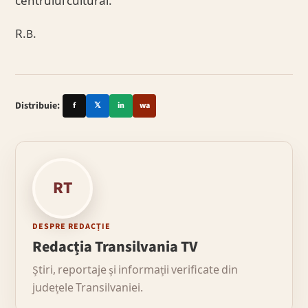
centrului cultural.
R.B.
Distribuie:
f
𝕏
in
wa
RT
DESPRE REDACȚIE
Redacția Transilvania TV
Știri, reportaje și informații verificate din
județele Transilvaniei.