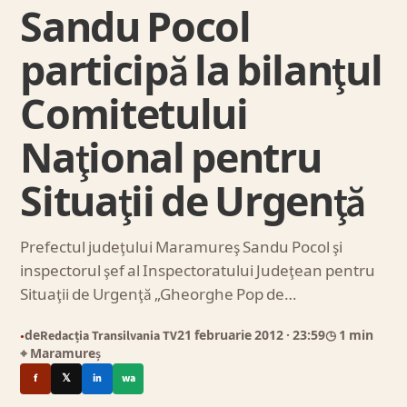
Sandu Pocol
participă la bilanţul
Comitetului
Naţional pentru
Situaţii de Urgenţă
Prefectul judeţului Maramureş Sandu Pocol şi
inspectorul şef al Inspectoratului Judeţean pentru
Situaţii de Urgenţă „Gheorghe Pop de…
de
Redacția Transilvania TV
21 februarie 2012
· 23:59
◷ 1 min
●
⌖ Maramureș
f
𝕏
in
wa