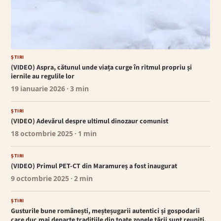
ȘTIRI
(VIDEO) Aspra, cătunul unde viața curge în ritmul propriu și
iernile au regulile lor
19 ianuarie 2026
· 3 min
ȘTIRI
(VIDEO) Adevărul despre ultimul dinozaur comunist
18 octombrie 2025
· 1 min
ȘTIRI
(VIDEO) Primul PET-CT din Maramureș a fost inaugurat
9 octombrie 2025
· 2 min
ȘTIRI
Gusturile bune românești, meșteșugarii autentici și gospodarii
care duc mai departe tradițiile din toate zonele țării sunt reuniți,