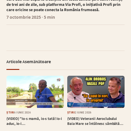
de trei ani de zile, sub platforma Via Profi, o inițiativă Profi prin
care oricine se poate conecta la România frumoasă.
7 octombrie 2025
· 5 min
Articole Asemănătoare
ȘTIRI
6 IUNIE 2026
ȘTIRI
2 IUNIE 2026
(VIDEO) ”Io-s mamă, io-s tată! Io-i
(VIDEO) Veteranii Aeroclubului
aduc, io-i…
Baia Mare se întâlnesc sâmbătă…