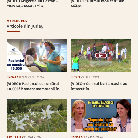
(VIDEO) Grigore a lui Costan –
(VIDEO) ”Ultimul mohican” din
”INSTAGRAMABIL” în…
Măleni
MARAMUREȘ
Articole din Județ
▶
SĂNĂTATE
3 AUGUST 2026
SPORT
29 IULIE 2026
(VIDEO): Pacientul cu numărul
(VIDEO): Cei mai buni arcași s-au
10.000! Moment memorabil în…
întrecut în…
TIMP LIBER
31 MAI 2026
SĂNĂTATE
27 MAI 2026