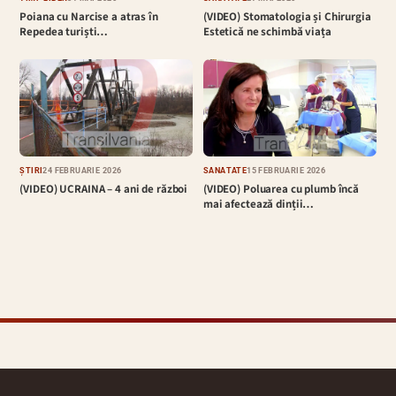
Poiana cu Narcise a atras în
(VIDEO) Stomatologia și Chirurgia
Repedea turiști…
Estetică ne schimbă viața
ȘTIRI
24 FEBRUARIE 2026
SĂNĂTATE
15 FEBRUARIE 2026
(VIDEO) UCRAINA – 4 ani de război
(VIDEO) Poluarea cu plumb încă
mai afectează dinții…