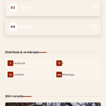
03
SOCIAL
885
04
RURAL
295
Distribuie & urmărește
f
Facebook
𝕏
X
in
LinkedIn
wa
WhatsApp
Știri recente