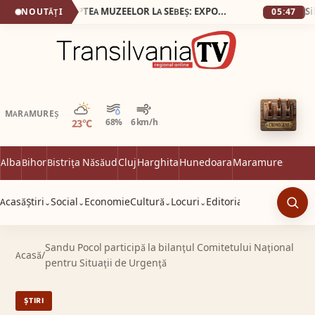
23 MAI 2026, NOAPTEA MUZEELOR LA SEBEȘ: EXPOZIȚII, ARTĂ ȘI SURPRIZE PENTRU VIZITATORI
NOUTĂȚI
05:47
Parțial noros
MARAMUREȘ
23°C
68%
6 km/h
Alba
Bihor
Bistrița Năsăud
Cluj
Harghita
Hunedoara
Maramureș
Satu 
Acasă
Știri
Social
Economie
Cultură
Locuri
Editorial
⌄
⌄
⌄
⌄
Caut
Sandu Pocol participă la bilanţul Comitetului Naţional
Acasă
/
pentru Situaţii de Urgenţă
ȘTIRI