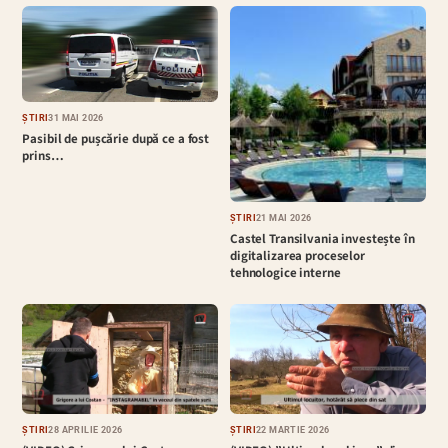
ȘTIRI
31 MAI 2026
Pasibil de pușcărie după ce a fost
prins…
ȘTIRI
21 MAI 2026
Castel Transilvania investește în
digitalizarea proceselor
tehnologice interne
ȘTIRI
28 APRILIE 2026
ȘTIRI
22 MARTIE 2026