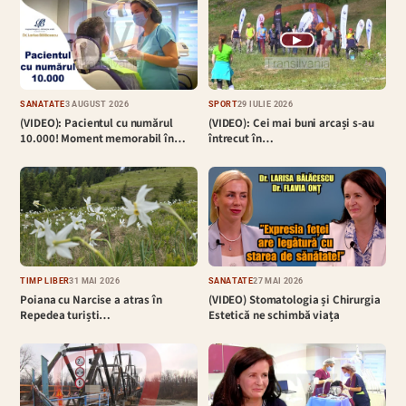
▶
SĂNĂTATE
3 AUGUST 2026
SPORT
29 IULIE 2026
(VIDEO): Pacientul cu numărul
(VIDEO): Cei mai buni arcași s-au
10.000! Moment memorabil în…
întrecut în…
TIMP LIBER
31 MAI 2026
SĂNĂTATE
27 MAI 2026
Poiana cu Narcise a atras în
(VIDEO) Stomatologia și Chirurgia
Repedea turiști…
Estetică ne schimbă viața