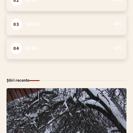
02
SPORT
2496
03
SOCIAL
885
04
RURAL
295
Știri recente