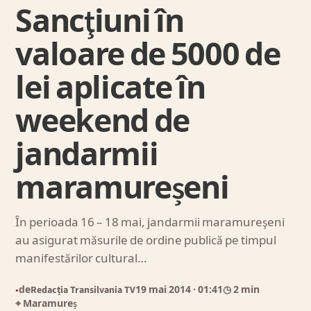
Sancţiuni în
valoare de 5000 de
lei aplicate în
weekend de
jandarmii
maramureșeni
În perioada 16 – 18 mai, jandarmii maramureşeni
au asigurat măsurile de ordine publică pe timpul
manifestărilor cultural…
de
Redacția Transilvania TV
19 mai 2014
· 01:41
◷ 2 min
●
⌖ Maramureș