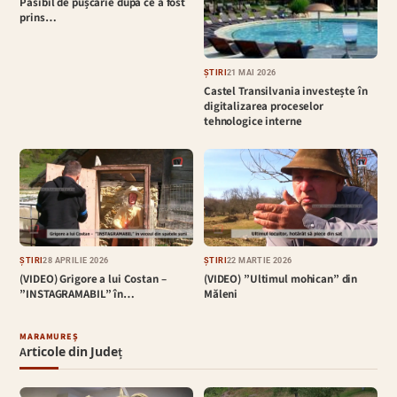
Pasibil de pușcărie după ce a fost
prins…
ȘTIRI
21 MAI 2026
Castel Transilvania investește în
digitalizarea proceselor
tehnologice interne
ȘTIRI
28 APRILIE 2026
ȘTIRI
22 MARTIE 2026
(VIDEO) Grigore a lui Costan –
(VIDEO) ”Ultimul mohican” din
”INSTAGRAMABIL” în…
Măleni
MARAMUREȘ
Articole din Județ