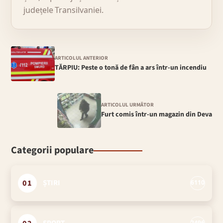
județele Transilvaniei.
ARTICOLUL ANTERIOR
TĂRPIU: Peste o tonă de fân a ars într-un incendiu
ARTICOLUL URMĂTOR
Furt comis într-un magazin din Deva
Categorii populare
01
ȘTIRI
6110