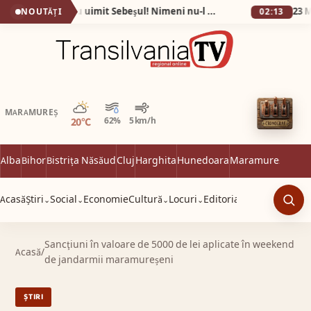
Fotografiile care au uimit Sebeșul! Nimeni nu-l mai recunoaște pe Eugen după ce a slăbit 60 de kilograme în 9 luni!
NOUTĂȚI
02:13
Parțial noros
MARAMUREȘ
20°C
62%
5 km/h
Alba
Bihor
Bistrița Năsăud
Cluj
Harghita
Hunedoara
Maramureș
Satu 
Acasă
Știri
Social
Economie
Cultură
Locuri
Editorial
⌄
⌄
⌄
⌄
Caut
Sancţiuni în valoare de 5000 de lei aplicate în weekend
Acasă
/
de jandarmii maramureșeni
ȘTIRI