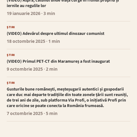
(VIDEO) Aspra, cătunul unde viața curge în ritmul propriu și
iernile au regulile lor
19 ianuarie 2026
· 3 min
ȘTIRI
(VIDEO) Adevărul despre ultimul dinozaur comunist
18 octombrie 2025
· 1 min
ȘTIRI
(VIDEO) Primul PET-CT din Maramureș a fost inaugurat
9 octombrie 2025
· 2 min
ȘTIRI
Gusturile bune românești, meșteșugarii autentici și gospodarii
care duc mai departe tradițiile din toate zonele țării sunt reuniți,
de trei ani de zile, sub platforma Via Profi, o inițiativă Profi prin
care oricine se poate conecta la România frumoasă.
7 octombrie 2025
· 5 min