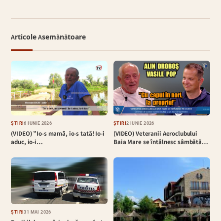
Articole Asemănătoare
ȘTIRI
6 IUNIE 2026
ȘTIRI
2 IUNIE 2026
(VIDEO) ”Io-s mamă, io-s tată! Io-i
(VIDEO) Veteranii Aeroclubului
aduc, io-i…
Baia Mare se întâlnesc sâmbătă…
ȘTIRI
31 MAI 2026