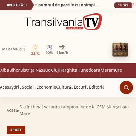
Cum am scăpat de pumnul de pastile cu o simplă apă minerală!
NOUTĂȚI
10:41
Senin
MARAMUREȘ
21°C
90%
1 km/h
Alba
Bihor
Bistrița Năsăud
Cluj
Harghita
Hunedoara
Maramureș
Satu 
Acasă
Știri
Social
Economie
Cultură
Locuri
Editorial
⌄
⌄
⌄
⌄
Caut
S-a încheiat vacanţa campionilor de la CSM Ştiinţa Baia
Acasă
/
Mare
SPORT