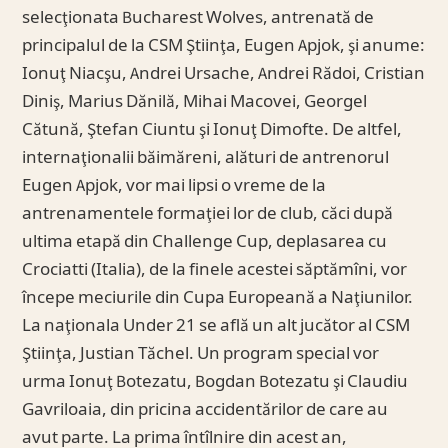
selecţionata Bucharest Wolves, antrenată de
principalul de la CSM Ştiinţa, Eugen Apjok, şi anume:
Ionuţ Niacşu, Andrei Ursache, Andrei Rădoi, Cristian
Diniş, Marius Dănilă, Mihai Macovei, Georgel
Cătună, Ştefan Ciuntu şi Ionuţ Dimofte. De altfel,
internaţionalii băimăreni, alături de antrenorul
Eugen Apjok, vor mai lipsi o vreme de la
antrenamentele formaţiei lor de club, căci după
ultima etapă din Challenge Cup, deplasarea cu
Crociatti (Italia), de la finele acestei săptămîni, vor
începe meciurile din Cupa Europeană a Naţiunilor.
La naţionala Under 21 se află un alt jucător al CSM
Ştiinţa, Justian Tăchel. Un program special vor
urma Ionuţ Botezatu, Bogdan Botezatu şi Claudiu
Gavriloaia, din pricina accidentărilor de care au
avut parte. La prima întîlnire din acest an,