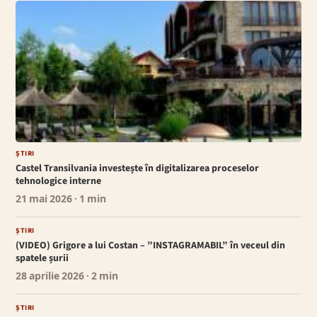
ȘTIRI
Castel Transilvania investește în digitalizarea proceselor
tehnologice interne
21 mai 2026
· 1 min
ȘTIRI
(VIDEO) Grigore a lui Costan – ”INSTAGRAMABIL” în veceul din
spatele șurii
28 aprilie 2026
· 2 min
ȘTIRI