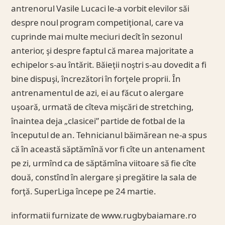
antrenorul Vasile Lucaci le-a vorbit elevilor săi
despre noul program competiţional, care va
cuprinde mai multe meciuri decît în sezonul
anterior, şi despre faptul că marea majoritate a
echipelor s-au întărit. Băieţii noştri s-au dovedit a fi
bine dispuşi, încrezători în forţele proprii. În
antrenamentul de azi, ei au făcut o alergare
uşoară, urmată de cîteva mişcări de stretching,
înaintea deja „clasicei” partide de fotbal de la
începutul de an. Tehnicianul băimărean ne-a spus
că în această săptămînă vor fi cîte un antenament
pe zi, urmînd ca de săptămîna viitoare să fie cîte
două, constînd în alergare şi pregătire la sala de
forţă. SuperLiga începe pe 24 martie.
informatii furnizate de www.rugbybaiamare.ro