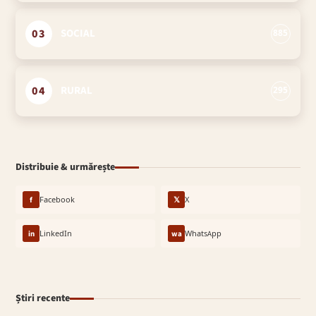
03
SOCIAL
885
04
RURAL
295
Distribuie & urmărește
f
Facebook
𝕏
X
in
LinkedIn
wa
WhatsApp
Știri recente