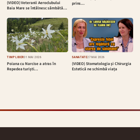
(VIDEO) Veteranii Aeroclubului
prins…
Baia Mare se întâlnesc sâmbătă…
TIMP LIBER
31 MAI 2026
SĂNĂTATE
27 MAI 2026
Poiana cu Narcise a atras în
(VIDEO) Stomatologia și Chirurgia
Repedea turiști…
Estetică ne schimbă viața