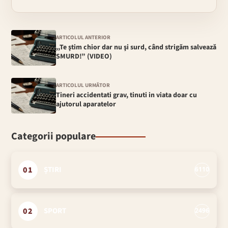
ARTICOLUL ANTERIOR
,,Te ştim chior dar nu şi surd, când strigăm salvează
SMURD!” (VIDEO)
ARTICOLUL URMĂTOR
Tineri accidentati grav, tinuti in viata doar cu
ajutorul aparatelor
Categorii populare
01
ȘTIRI
6110
02
SPORT
2496