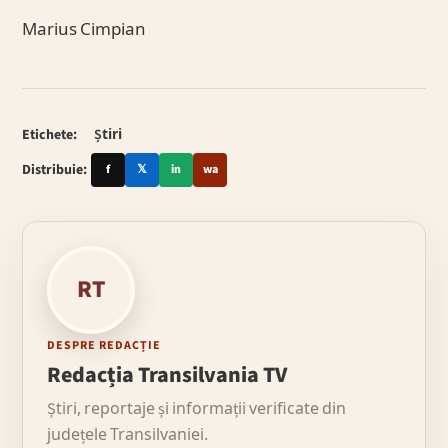
Marius Cimpian
Etichete:
Știri
Distribuie:
f
𝕏
in
wa
RT
DESPRE REDACȚIE
Redacția Transilvania TV
Știri, reportaje și informații verificate din
județele Transilvaniei.