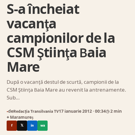
S-a încheiat
vacanţa
campionilor de la
CSM Ştiinţa Baia
Mare
După o vacanţă destul de scurtă, campionii de la
CSM Ştiinţa Baia Mare au revenit la antrenamente.
Sub…
de
Redacția Transilvania TV
17 ianuarie 2012
· 00:34
◷ 2 min
●
⌖ Maramureș
f
𝕏
in
wa