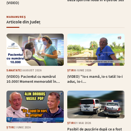
(VIDEO)
MARAMUREȘ
Articole din Județ
SĂNĂTATE
3 AUGUST 2026
ȘTIRI
6 IUNIE 2026
(VIDEO): Pacientul cu numărul
(VIDEO) ”Io-s mamă, io-s tată! Io-i
10.000! Moment memorabil în…
aduc, io-i…
ȘTIRI
31 MAI 2026
ȘTIRI
2 IUNIE 2026
Pasibil de pușcărie după ce a fost