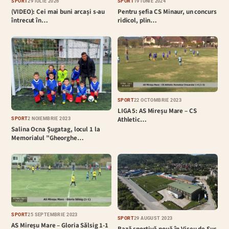
SPORT
29 IULIE 2026
SPORT
19 IUNIE 2024
(VIDEO): Cei mai buni arcași s-au
Pentru șefia CS Minaur, un concurs
întrecut în…
ridicol, plin…
SPORT
22 OCTOMBRIE 2023
LIGA 5: AS Mireșu Mare – CS
Athletic…
SPORT
2 NOIEMBRIE 2023
Salina Ocna Șugatag, locul 1 la
Memorialul ”Gheorghe…
SPORT
25 SEPTEMBRIE 2023
SPORT
29 AUGUST 2023
AS Mireșu Mare – Gloria Sălsig 1-1
Bază sportivă nouă în Vișeu de Sus