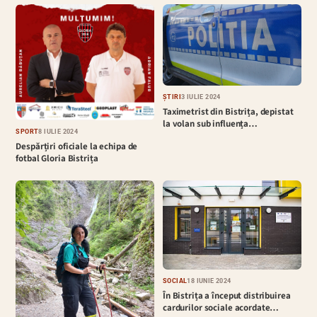
ȘTIRI
3 IULIE 2024
Taximetrist din Bistrița, depistat
la volan sub influența…
SPORT
8 IULIE 2024
Despărțiri oficiale la echipa de
fotbal Gloria Bistrița
SOCIAL
18 IUNIE 2024
În Bistrița a început distribuirea
cardurilor sociale acordate…