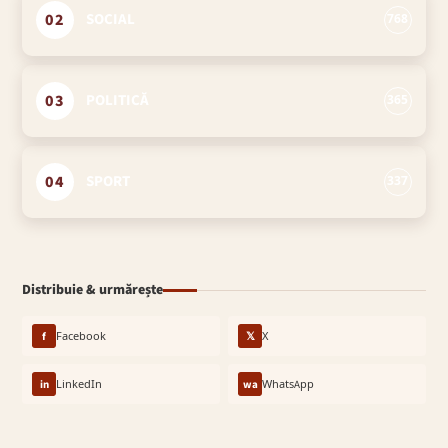
02
SOCIAL
768
03
POLITICĂ
365
04
SPORT
337
Distribuie & urmărește
f
Facebook
𝕏
X
in
LinkedIn
wa
WhatsApp