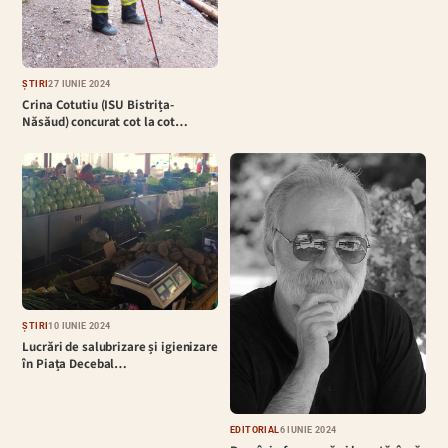
ȘTIRI
27 IUNIE 2024
Crina Cotutiu (ISU Bistrița-
Năsăud) concurat cot la cot…
ȘTIRI
10 IUNIE 2024
Lucrări de salubrizare și igienizare
în Piața Decebal…
EDITORIAL
6 IUNIE 2024