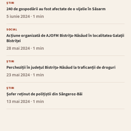
ȘTIRI
240 de gospodării au fost afectate de o vijelie în Săsarm
5 iunie 2024
· 1 min
SOCIAL
Acțiune organizată de AJOFM Bistriţa-Năsăud în localitatea Galaţii
Bistriţei
28 mai 2024
· 1 min
ȘTIRI
Percheziții în județul Bistrița-Năsăud la traficanții de droguri
23 mai 2024
· 1 min
ȘTIRI
Șofer reținut de polițiștii din Sângeroz-Băi
13 mai 2024
· 1 min