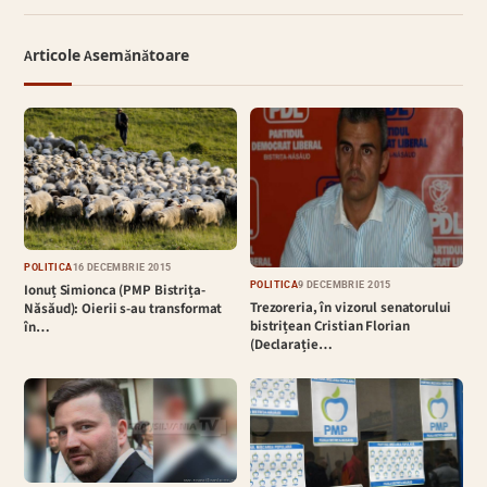
Articole Asemănătoare
POLITICĂ
16 DECEMBRIE 2015
POLITICĂ
9 DECEMBRIE 2015
Ionuț Simionca (PMP Bistrița-
Trezoreria, în vizorul senatorului
Năsăud): Oierii s-au transformat
bistrițean Cristian Florian
în…
(Declarație…