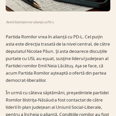
.Romii bistriţeni vor alianţă cu PD-L
Partida Romilor vrea în alianţă cu PD-L. Cel puţin
asta este direcţia trasată de la nivel central, de către
deputatul Nicolae Păun. Şi asta deoarece discuţiile
purtate cu USL au eşuat, susţine liderul judeţean al
Partidei romilor Emil Neia Lăcătuş. Aşa se face, că
acum Partida Romilor aşteaptă o ofertă din partea
democrat-liberalilor.
În urmă cu câteva săptămâni, preşedintele partidei
Romilor Bistriţa-Năsăud a fost contactat de către
liderii în plan judeţean ai Uniunii Social-Liberale,
pentru a încheia o alianţă. Condiţiile romilor au fost