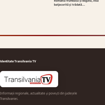
România frumoasă și bogată, însă
batjocorită și trădată…
Identitate Transilvania TV
Informații regionale, actualitate și povești din județele
Transilvaniei.