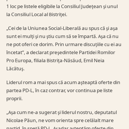
1 loc pe listele eligibile la Consiliul Judeţean şi unul
la Consiliul Local al Bistriţei.
„Cei de la Uniunea Social-Liberală au spus că şi aşa
sunt ei mulţi şi nu ştiu cum să se împartă. Aşa că nu
ne pot oferi ce dorim. Prin urmare discuţiile cu ei au
încetat”, a declarat preşedintele Partidei Romilor
Pro Europa, filiala Bistriţa-Năsăud, Emil Neia
Lăcătuş.
Liderul rom a mai spus că acum aşteaptă oferte din
partea PD-L, în caz contrar, vor continua pe liste
proprii.
„Aşa cum ne-a sugerat şi liderul nostru, deputatul
Nicolae Păun, ne vom orienta spre celălalt mare
partid, în speţă PD-L. Aşadar aşteptăm oferte din