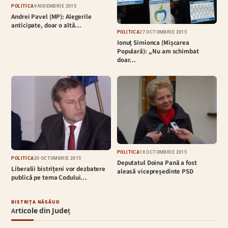
POLITICĂ
9 NOIEMBRIE 2015
Andrei Pavel (MP): Alegerile
anticipate, doar o altă…
POLITICĂ
27 OCTOMBRIE 2015
Ionuț Simionca (Mișcarea
Populară): ,,Nu am schimbat
doar…
POLITICĂ
18 OCTOMBRIE 2015
POLITICĂ
20 OCTOMBRIE 2015
Deputatul Doina Pană a fost
Liberalii bistrițeni vor dezbatere
aleasă vicepreședinte PSD
publică pe tema Codului…
BISTRIȚA NĂSĂUD
Articole din Județ