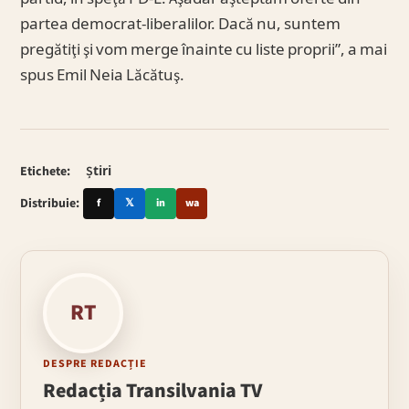
partea democrat-liberalilor. Dacă nu, suntem
pregătiţi şi vom merge înainte cu liste proprii”, a mai
spus Emil Neia Lăcătuş.
Etichete:
Știri
Distribuie:
f
𝕏
in
wa
RT
DESPRE REDACȚIE
Redacția Transilvania TV