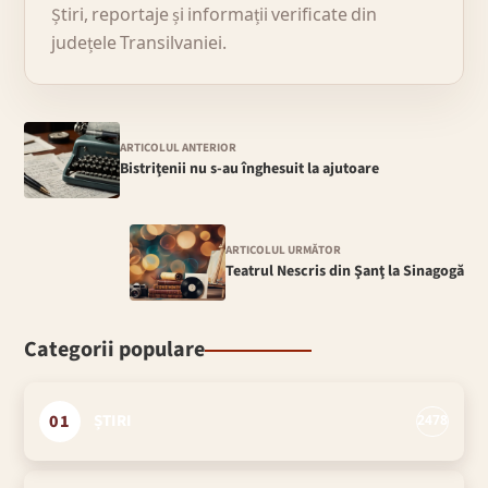
Știri, reportaje și informații verificate din
județele Transilvaniei.
ARTICOLUL ANTERIOR
Bistriţenii nu s-au înghesuit la ajutoare
ARTICOLUL URMĂTOR
Teatrul Nescris din Şanţ la Sinagogă
Categorii populare
01
ȘTIRI
2478