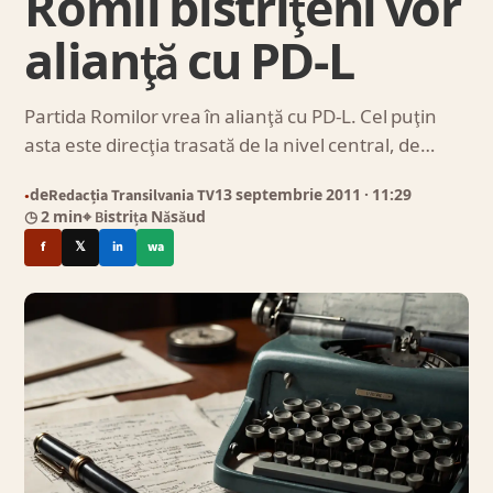
Romii bistriţeni vor
alianţă cu PD-L
Partida Romilor vrea în alianţă cu PD-L. Cel puţin
asta este direcţia trasată de la nivel central, de…
de
Redacția Transilvania TV
13 septembrie 2011
· 11:29
●
◷ 2 min
⌖ Bistrița Năsăud
f
𝕏
in
wa