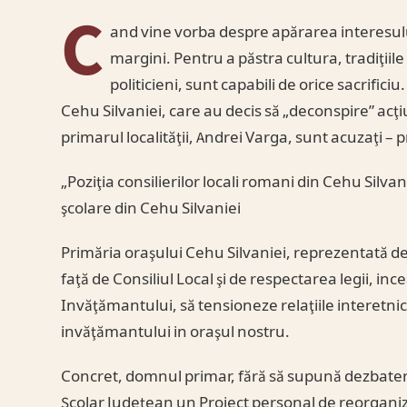
C
and vine vorba despre apărarea interesul
margini. Pentru a păstra cultura, tradiţiile 
politicieni, sunt capabili de orice sacrificiu. 
Cehu Silvaniei, care au decis să „deconspire” acţiu
primarul localităţii, Andrei Varga, sunt acuzaţi – 
„Poziţia consilierilor locali romani din Cehu Silvan
şcolare din Cehu Silvaniei
Primăria oraşului Cehu Silvaniei, reprezentată de
faţă de Consiliul Local şi de respectarea legii, inc
Invăţămantului, să tensioneze relaţiile interetni
invăţămantului in oraşul nostru.
Concret, domnul primar, fără să supună dezbateri
Şcolar Judeţean un Proiect personal de reorganiza