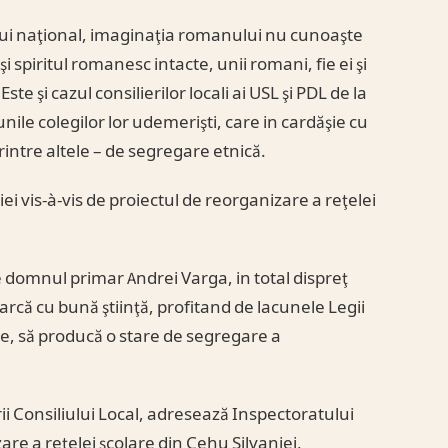
ui naţional, imaginaţia romanului nu cunoaşte
şi spiritul romanesc intacte, unii romani, fie ei şi
Este şi cazul consilierilor locali ai USL şi PDL de la
nile colegilor lor udemerişti, care in cardăşie cu
printre altele – de segregare etnică.
iei vis-à-vis de proiectul de reorganizare a reţelei
 domnul primar Andrei Varga, in total dispreţ
earcă cu bună ştiinţă, profitand de lacunele Legii
ce, să producă o stare de segregare a
i Consiliului Local, adresează Inspectoratului
re a reţelei şcolare din Cehu Silvaniei,