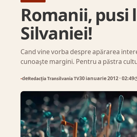
Romanii, pusi l
Silvaniei!
Cand vine vorba despre apărarea intere
cunoaşte margini. Pentru a păstra cultur
de
Redacția Transilvania TV
30 ianuarie 2012
· 02:49
◷
●