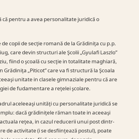
că pentru a avea personalitate juridică o
pe de copii de secţie romană de la Grădiniţa cu p.p.
iug, care devin structuri ale Şcolii „Gyulafi Laszlo”
u, fiind o şcoală cu secţie in totalitate maghiară,
 Grădiniţa „Piticot” care va fi structură la Şcoala
eeaşi unitate in clasele gimnaziale pentru că are
iei de fudamentare a reţelei şcolare.
adrul aceleeaşi unităţi cu personalitate juridică se
Exemplu: dacă grădiniţele răman toate in aceeaşi
actuala reţea, in cazul reducerii unui post dintr-
e de activitate (i se desfiinţează postul), poate