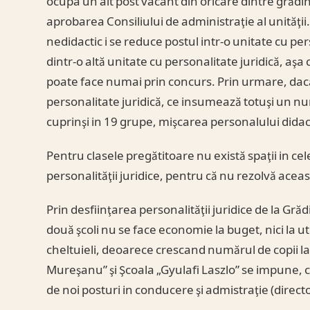
ocupa un alt post vacant din oricare dintre grădi
aprobarea Consiliului de administraţie al unităţii.
nedidactic i se reduce postul intr-o unitate cu per
dintr-o altă unitate cu personalitate juridică, aş
poate face numai prin concurs. Prin urmare, dacă
personalitate juridică, ce insumează totuşi un nu
cuprinşi in 19 grupe, mişcarea personalului didac
Pentru clasele pregătitoare nu există spaţii in cel
personalităţii juridice, pentru că nu rezolvă ace
Prin desfiinţarea personalităţii juridice de la Grăd
două şcoli nu se face economie la buget, nici la utili
cheltuieli, deoarece crescand numărul de copii la 
Mureşanu” şi Şcoala „Gyulafi Laszlo” se impune, 
de noi posturi in conducere şi admistraţie (director