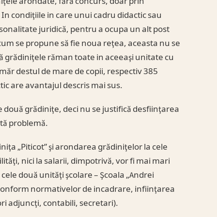
niţele arondate, fără concurs, doar prin
 In condiţiile in care unui cadru didactic sau
sonalitate juridică, pentru a ocupa un alt post
a cum se propune să fie noua reţea, aceasta nu se
 grădiniţele răman toate in aceeaşi unitate cu
măr destul de mare de copii, respectiv 385
tic are avantajul descris mai sus.
e două grădiniţe, deci nu se justifică desfiinţarea
astă problemă.
iniţa „Piticot” şi arondarea grădiniţelor la cele
tăţi, nici la salarii, dimpotrivă, vor fi mai mari
cele două unităţi şcolare – Şcoala „Andrei
conform normativelor de incadrare, infiinţarea
i adjuncţi, contabili, secretari).