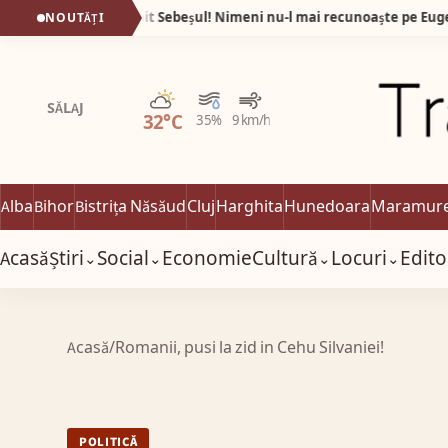
Fotografiile care au uimit Sebeșul! Nimeni nu-l mai recunoaște pe Eugen după ce a slăbit 60 de kilograme în 9 luni!
NOUTĂȚI
Parțial noros
SĂLAJ
32°C
35%
9 km/h
Alba
Bihor
Bistrița Năsăud
Cluj
Harghita
Hunedoara
Maramur
Acasă
Știri
Social
Economie
Cultură
Locuri
Edito
⌄
⌄
⌄
⌄
Acasă
/
Romanii, pusi la zid in Cehu Silvaniei!
POLITICĂ