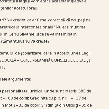
atic şi a legii şi vom ataca această iniţiativă a
ţenilor acestui oraş.
tri? Nu credeţi că ar fi mai corect să vă ocupaţi de
eretnică şi interconfesională? Nu era mult mai
 in Cehu Silvaniei şi ce se va intampla in
invăţămantului nu va creşte?
temului de şcolarizare, care in accepţiunea Legii
ICA LOCALĂ – CARE INSEAMNĂ CONSILIUL LOCAL ŞI
 1.
arele argumente:
 personalitate juridică, unde sunt inscrişi 385 de
ot – 160 de copii; Gradinita cu p.p. nr. 1 – 137 de
din Motiş – 33 de copii; Grădiniţa din Ulciug – 35 de