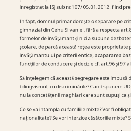
inregistrat la ISJ sub nr.107/ 05.01.2012, fiind pre
In fapt, domnul primar doreşte o separare pe crite
gimnazial din Cehu Silvaniei, fără a respecta art.
formelor de invăţămant şi nici a supune dezbaterii
şcolare, de parcă această reţea este proprietate
invăţămantului pe criterii entice, acapararea baze
funcţiilor de conducere şi decizie cf. art.96 şi 97 
Să inţelegem că această segregare este impusă 
bilingvismul, cu discriminările? Cand spunem UDMR
nu la concetăţenii maghiari care sunt supuşi ca şi
Ce se va intampla cu familiile mixte? Vor fi obliga
naţionalitate? Se vor interzice căsătoriile mixte? S