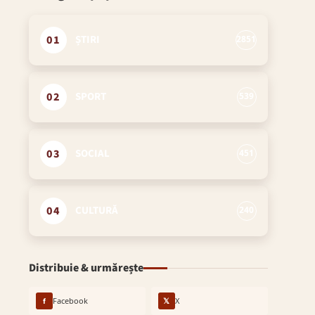
01
ȘTIRI
2851
02
SPORT
539
03
SOCIAL
451
04
CULTURĂ
240
Distribuie & urmărește
f
Facebook
𝕏
X