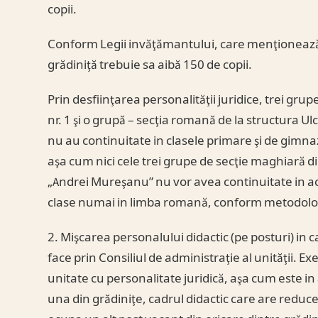
copii.
Conform Legii invăţămantului, care menţionează 
grădiniţă trebuie sa aibă 150 de copii.
Prin desfiinţarea personalităţii juridice, trei gru
nr. 1 şi o grupă – secţia romană de la structura Ulc
nu au continuitate in clasele primare şi de gimnazi
aşa cum nici cele trei grupe de secţie maghiară din
„Andrei Mureşanu” nu vor avea continuitate in ac
clase numai in limba romană, conform metodolog
2. Mişcarea personalului didactic (pe posturi) in c
face prin Consiliul de administraţie al unităţii. 
unitate cu personalitate juridică, aşa cum este in 
una din grădiniţe, cadrul didactic care are reducer