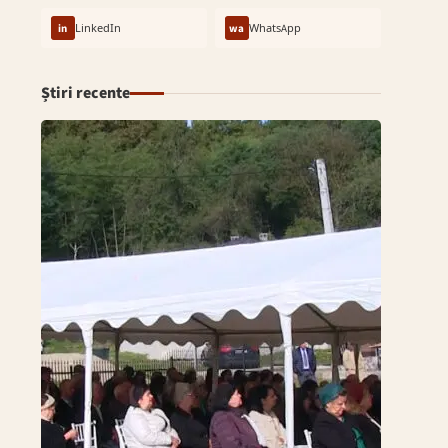
in
LinkedIn
wa
WhatsApp
Știri recente