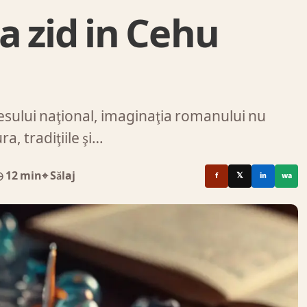
a zid in Cehu
sului naţional, imaginaţia romanului nu
a, tradiţiile şi…
 12 min
⌖ Sălaj
f
𝕏
in
wa