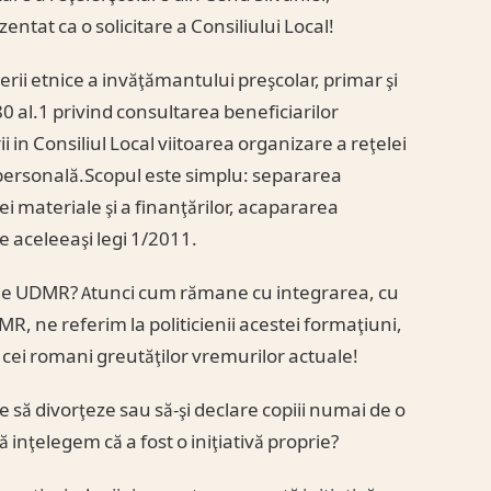
zentat ca o solicitare a Consiliului Local!
rii etnice a invăţămantului preşcolar, primar şi
80 al.1 privind consultarea beneficiarilor
 in Consiliul Local viitoarea organizare a reţelei
 personală.Scopul este simplu: separarea
i materiale şi a finanţărilor, acapararea
ale aceleeaşi legi 1/2011.
de UDMR? Atunci cum rămane cu integrarea, cu
, ne referim la politicienii acestei formaţiuni,
 cei romani greutăţilor vremurilor actuale!
te să divorţeze sau să-şi declare copiii numai de o
ă inţelegem că a fost o iniţiativă proprie?