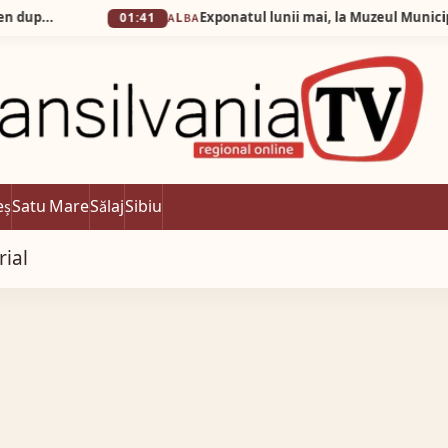
01:41
ALBA
eș
Satu Mare
Sălaj
Sibiu
rial