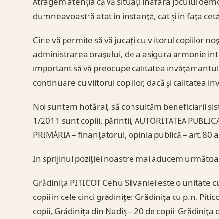
Atragem atenţia că vă situaţi inafara jocului democr
dumneavoastră atat in instanţă, cat şi in faţa cetă
Cine vă permite să vă jucaţi cu viitorul copiilor noş
administrarea oraşului, de a asigura armonie int
important să vă preocupe calitatea invăţămantului
continuare cu viitorul copiilor, dacă şi calitatea 
Noi suntem hotăraţi să consultăm beneficiarii sis
1/2011 sunt copiii, părintii, AUTORITATEA PUBL
PRIMĂRIA – finanţatorul, opinia publică – art.80 al
In sprijinul poziţiei noastre mai aducem următo
Grădiniţa PITICOT Cehu Silvaniei este o unitate cu
copii in cele cinci grădiniţe: Grădiniţa cu p.n. Pitic
copii, Grădiniţa din Nadiş – 20 de copii; Grădiniţa 