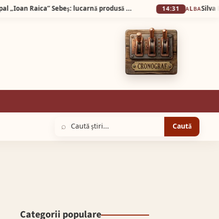
Exponatul lunii mai, la Muzeul Municipal „Ioan Raica” Sebeş: lucarnă produsă la fabrica de țigle şi cărămizi „Hercules” din Diciosânmărtin
14:31
ALBA
⌕
Caută
Categorii populare