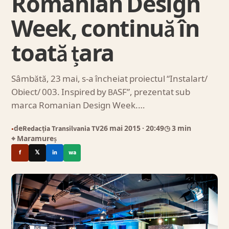
Romanian Design
Week, continuă în
toată țara
Sâmbătă, 23 mai, s-a încheiat proiectul “Instalart/
Obiect/ 003. Inspired by BASF”, prezentat sub
marca Romanian Design Week.…
de
Redacția Transilvania TV
26 mai 2015
· 20:49
◷ 3 min
●
⌖ Maramureș
f
𝕏
in
wa