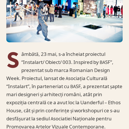
S
âmbătă, 23 mai, s-a încheiat proiectul
“Instalart/ Obiect/ 003. Inspired by BASF”,
prezentat sub marca Romanian Design
Week. Proiectul, lansat de Asociația Culturală
“Instalart”, în parteneriat cu BASF, a prezentat șapte
mari designeri și arhitecți români, atât prin
expoziția centrală ce a avut loc la Uanderful – Ethos
House, cât și prin conferințe și workshopuri ce s-au
desfășurat la sediul Asociatiei Naționale pentru
Promovarea Artelor Vizuale Contemporane.