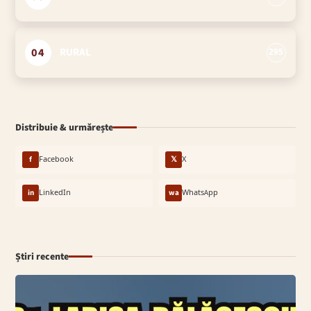
04
RURAL
295
Distribuie & urmărește
f
Facebook
𝕏
X
in
LinkedIn
wa
WhatsApp
Știri recente