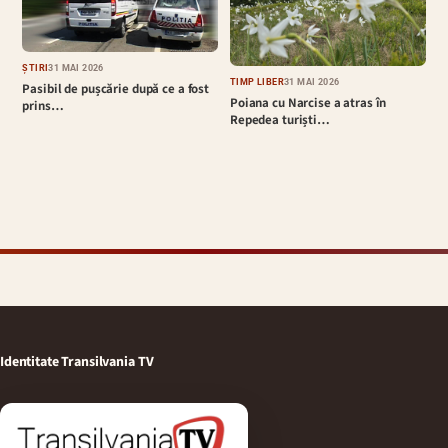
ȘTIRI
31 MAI 2026
TIMP LIBER
31 MAI 2026
Pasibil de pușcărie după ce a fost
Poiana cu Narcise a atras în
prins…
Repedea turiști…
Identitate Transilvania TV