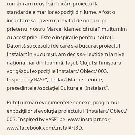
români am reușit să ridicăm proiectul la
standardele marilor expoziții din lume. A fost o
încântare să-l avem ca invitat de onoare pe
prietenul nostru Marcel Klamer, căruia îi mulțumim
cu acest prilej. Este o inspirație pentru noi toți.
Datorită succesului de care s-a bucurat proiectul
Instalart în București, am decis să-l extidem la nivel
național, iar din toamnă, Iașul, Clujul și Timișoara
vor găzdui expozițiile Instalart/ Obiect/ 003.
Inspired by BASF”, declară Marius Leonte,
președintele Asociației Culturale “Instalart”.
Puteți urmări evenimentele conexe, programul
expozițiilor si evoluția proiectului “Instalart/ Obiect/
003. Inspired by BASF” pe: www.instalart.ro și
www.facebook.com/InstalArt3D.