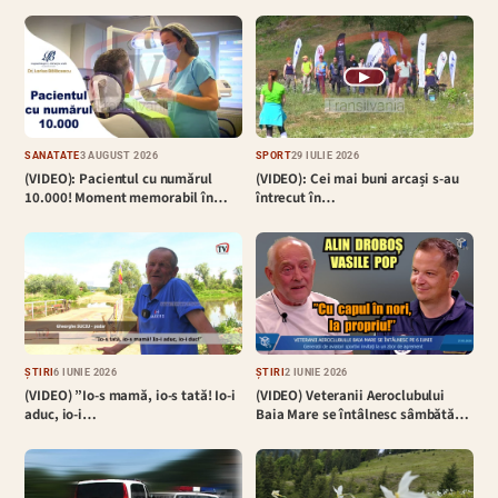
▶
SĂNĂTATE
3 AUGUST 2026
SPORT
29 IULIE 2026
(VIDEO): Pacientul cu numărul
(VIDEO): Cei mai buni arcași s-au
10.000! Moment memorabil în…
întrecut în…
ȘTIRI
6 IUNIE 2026
ȘTIRI
2 IUNIE 2026
(VIDEO) ”Io-s mamă, io-s tată! Io-i
(VIDEO) Veteranii Aeroclubului
aduc, io-i…
Baia Mare se întâlnesc sâmbătă…