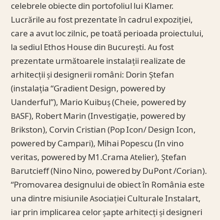
celebrele obiecte din portofoliul lui Klamer.
Lucrările au fost prezentate în cadrul expoziției,
care a avut loc zilnic, pe toată perioada proiectului,
la sediul Ethos House din București. Au fost
prezentate următoarele instalații realizate de
arhitecții și designerii români: Dorin Ștefan
(instalația “Gradient Design, powered by
Uanderful”), Mario Kuibuș (Cheie, powered by
BASF), Robert Marin (Investigație, powered by
Brikston), Corvin Cristian (Pop Icon/ Design Icon,
powered by Campari), Mihai Popescu (In vino
veritas, powered by M1.Crama Atelier), Ștefan
Barutcieff (Nino Nino, powered by DuPont /Corian).
“Promovarea designului de obiect în România este
una dintre misiunile Asociației Culturale Instalart,
iar prin implicarea celor șapte arhitecți și designeri