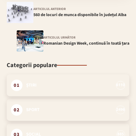
ARTICOLUL ANTERIOR
560 de locuri de munca disponibile în județul Alba
ARTICOLUL URMĂTOR
Romanian Design Week, continuă în toată țara
Categorii populare
01
ȘTIRI
6110
02
SPORT
2496
03
SOCIAL
885