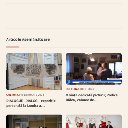
Articole Asemănătoare
CULTURĂ
5 IULIE 2024
O viaţa dedicată picturii; Rodica
CULTURĂ
14 FEBRUARIE 2025
Bâlea, valoare de…
DIALOGUE –DIALOG – expoziție
personală la Londra a…