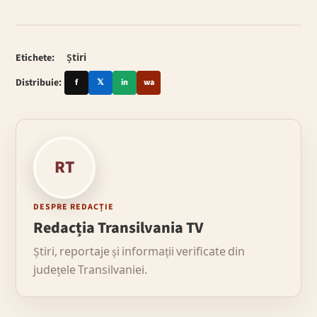
Etichete:
Știri
Distribuie:
f
𝕏
in
wa
RT
DESPRE REDACȚIE
Redacția Transilvania TV
Știri, reportaje și informații verificate din
județele Transilvaniei.