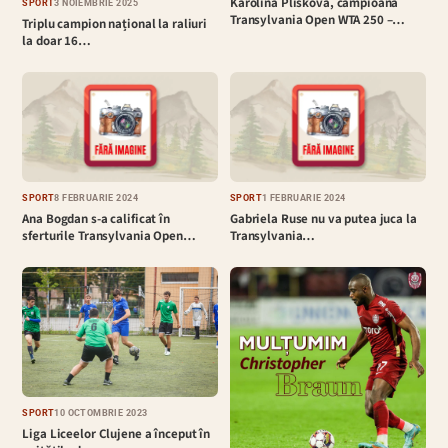
Karolina Pliskova, campioana
SPORT
3 NOIEMBRIE 2025
Transylvania Open WTA 250 –…
Triplu campion național la raliuri
la doar 16…
SPORT
8 FEBRUARIE 2024
SPORT
1 FEBRUARIE 2024
Ana Bogdan s-a calificat în
Gabriela Ruse nu va putea juca la
sferturile Transylvania Open…
Transylvania…
SPORT
10 OCTOMBRIE 2023
Liga Liceelor Clujene a început în