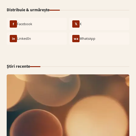
Distribuie & urmărește
f
Facebook
𝕏
X
in
LinkedIn
wa
WhatsApp
Știri recente