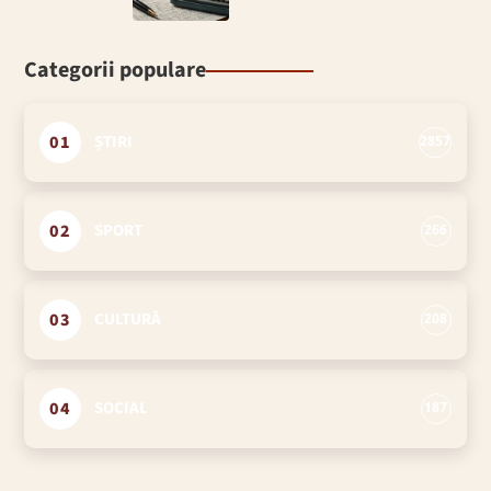
Categorii populare
01
ȘTIRI
2857
02
SPORT
266
03
CULTURĂ
208
04
SOCIAL
187