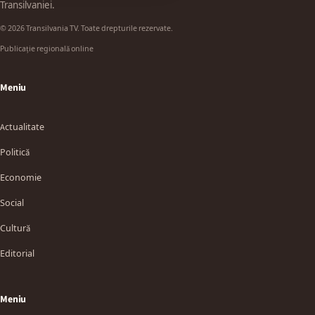
Transilvaniei.
© 2026 Transilvania TV. Toate drepturile rezervate.
Publicație regională online
Meniu
Actualitate
Politică
Economie
Social
Cultură
Editorial
Meniu