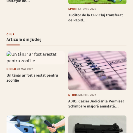
unitățile de…
SPORT
12 IUNIE 2023
Jucător de la CFR Cluj transferat
de Rapid…
CLUJ
Articole din Județ
SOCIAL
28 MAI 2026
Un tânăr ar fost arestat pentru
zoofilie
ȘTIRI
5 MARTIE 2026
ADIO, Cazier Judiciar la Permise!
Schimbare majoră anunțată…