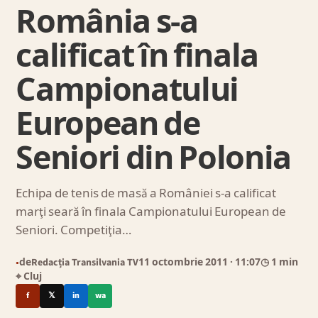
România s-a
calificat în finala
Campionatului
European de
Seniori din Polonia
Echipa de tenis de masă a României s-a calificat
marţi seară în finala Campionatului European de
Seniori. Competiţia…
de
Redacția Transilvania TV
11 octombrie 2011
· 11:07
◷ 1 min
●
⌖ Cluj
f
𝕏
in
wa