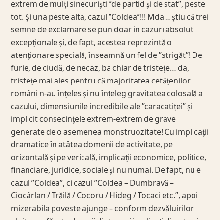
extrem de mulți sinecuriști ”de partid și de stat”, peste
tot. Și una peste alta, cazul ”Coldea”!!! Mda… știu că trei
semne de exclamare se pun doar în cazuri absolut
excepționale și, de fapt, acestea reprezintă o
atenționare specială, înseamnă un fel de ”strigăt”! De
furie, de ciudă, de necaz, ba chiar de tristețe… da,
tristețe mai ales pentru că majoritatea cetățenilor
români n-au înțeles și nu înțeleg gravitatea colosală a
cazului, dimensiunile incredibile ale ”caracatiței” și
implicit consecințele extrem-extrem de grave
generate de o asemenea monstruozitate! Cu implicații
dramatice în atâtea domenii de activitate, pe
orizontală și pe vericală, implicații economice, politice,
financiare, juridice, sociale și nu numai. De fapt, nu e
cazul ”Coldea”, ci cazul ”Coldea – Dumbravă –
Ciocârlan / Trăilă / Cocoru / Hideg / Tocaci etc.”, apoi
mizerabila poveste ajunge – conform dezvăluirilor