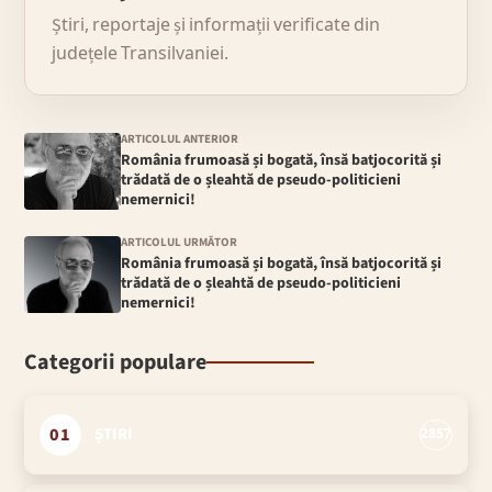
Știri, reportaje și informații verificate din
județele Transilvaniei.
ARTICOLUL ANTERIOR
România frumoasă și bogată, însă batjocorită și
trădată de o șleahtă de pseudo-politicieni
nemernici!
ARTICOLUL URMĂTOR
România frumoasă și bogată, însă batjocorită și
trădată de o șleahtă de pseudo-politicieni
nemernici!
Categorii populare
01
ȘTIRI
2857