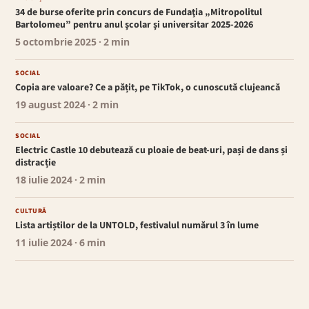
34 de burse oferite prin concurs de Fundaţia „Mitropolitul
Bartolomeu” pentru anul şcolar şi universitar 2025-2026
5 octombrie 2025
· 2 min
SOCIAL
Copia are valoare? Ce a pățit, pe TikTok, o cunoscută clujeancă
19 august 2024
· 2 min
SOCIAL
Electric Castle 10 debutează cu ploaie de beat-uri, pași de dans și
distracție
18 iulie 2024
· 2 min
CULTURĂ
Lista artiștilor de la UNTOLD, festivalul numărul 3 în lume
11 iulie 2024
· 6 min