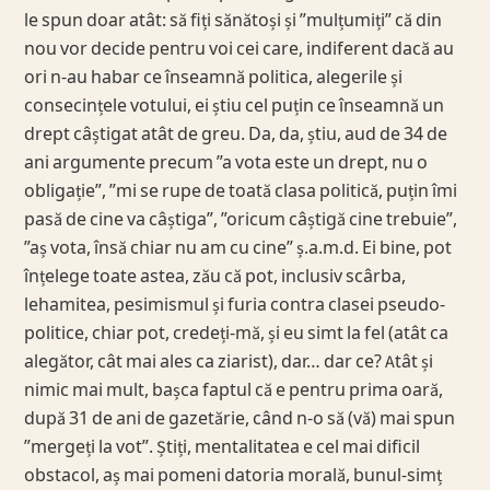
le spun doar atât: să fiți sănătoși și ”mulțumiți” că din
nou vor decide pentru voi cei care, indiferent dacă au
ori n-au habar ce înseamnă politica, alegerile și
consecințele votului, ei știu cel puțin ce înseamnă un
drept câștigat atât de greu. Da, da, știu, aud de 34 de
ani argumente precum ”a vota este un drept, nu o
obligație”, ”mi se rupe de toată clasa politică, puțin îmi
pasă de cine va câștiga”, ”oricum câștigă cine trebuie”,
”aș vota, însă chiar nu am cu cine” ș.a.m.d. Ei bine, pot
înțelege toate astea, zău că pot, inclusiv scârba,
lehamitea, pesimismul și furia contra clasei pseudo-
politice, chiar pot, credeți-mă, și eu simt la fel (atât ca
alegător, cât mai ales ca ziarist), dar… dar ce? Atât și
nimic mai mult, bașca faptul că e pentru prima oară,
după 31 de ani de gazetărie, când n-o să (vă) mai spun
”mergeți la vot”. Știți, mentalitatea e cel mai dificil
obstacol, aș mai pomeni datoria morală, bunul-simț