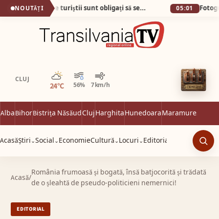
Plaja din Tunisia unde turiștii sunt obligați să se descalțe! Nisipul e atât de fin încât pare cernut prin sită!
NOUTĂȚI
05:01
Parțial noros
CLUJ
24°C
56%
7 km/h
Alba
Bihor
Bistrița Năsăud
Cluj
Harghita
Hunedoara
Maramureș
Satu 
Acasă
Știri
Social
Economie
Cultură
Locuri
Editorial
⌄
⌄
⌄
⌄
Caut
România frumoasă și bogată, însă batjocorită și trădată
Acasă
/
de o șleahtă de pseudo-politicieni nemernici!
EDITORIAL