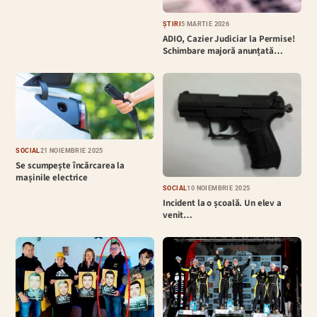
ȘTIRI
5 MARTIE 2026
ADIO, Cazier Judiciar la Permise!
Schimbare majoră anunțată…
SOCIAL
21 NOIEMBRIE 2025
Se scumpește încărcarea la
mașinile electrice
SOCIAL
10 NOIEMBRIE 2025
Incident la o școală. Un elev a
venit…