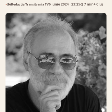
de
Redacția Transilvania TV
6 iunie 2024
· 23:25
◷ 7 min
⌖ Cluj
●