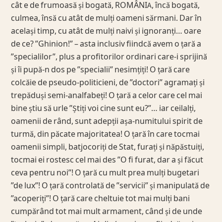
cât e de frumoasă și bogată, ROMÂNIA, încă bogată,
culmea, însă cu atât de mulți oameni sărmani. Dar în
același timp, cu atât de mulți naivi și ignoranți… oare
de ce? ”Ghinion!” – asta inclusiv fiindcă avem o țară a
”specialilor”, plus a profitorilor ordinari care-i sprijină
și îi pupă-n dos pe ”specialii” nesimțiți! O țară care
colcăie de pseudo-politicieni, de ”doctori” agramați și
trepăduși semi-analfabeți! O țară a celor care cel mai
bine știu să urle ”Știți voi cine sunt eu?”… iar ceilalți,
oamenii de rând, sunt adepții așa-numitului spirit de
turmă, din păcate majoritatea! O țară în care tocmai
oamenii simpli, batjocoriți de Stat, furați și năpăstuiți,
tocmai ei rostesc cel mai des ”O fi furat, dar a și făcut
ceva pentru noi”! O țară cu mult prea mulți bugetari
”de lux”! O țară controlată de ”servicii” și manipulată de
”acoperiți”! O țară care cheltuie tot mai mulți bani
cumpărând tot mai mult armament, când și de unde