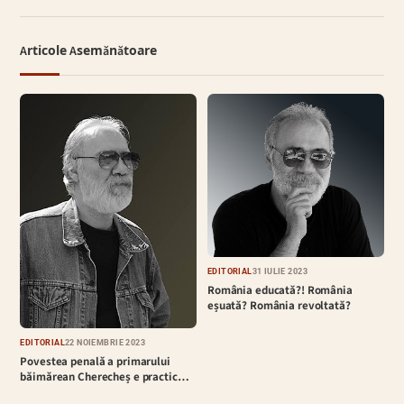
Articole Asemănătoare
EDITORIAL
31 IULIE 2023
România educată?! România
eșuată? România revoltată?
EDITORIAL
22 NOIEMBRIE 2023
Povestea penală a primarului
băimărean Cherecheș e practic…