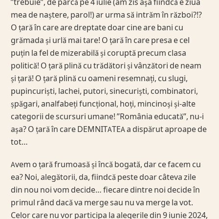
”trebuie”, de parcă pe 4 iulie (am zis așa fiindcă e ziua
mea de naștere, parol!) ar urma să intrăm în război?!?
O țară în care are dreptate doar cine are bani cu
grămada și urlă mai tare! O țară în care presa e cel
puțin la fel de mizerabilă și coruptă precum clasa
politică! O țară plină cu trădători și vânzători de neam
și țară! O țară plină cu oameni resemnați, cu slugi,
pupincuriști, lachei, putori, sinecuriști, combinatori,
șpăgari, analfabeți funcțional, hoți, mincinoși și-alte
categorii de scursuri umane! ”România educată”, nu-i
așa? O țară în care DEMNITATEA a dispărut aproape de
tot…
Avem o țară frumoasă și încă bogată, dar ce facem cu
ea? Noi, alegătorii, da, fiindcă peste doar câteva zile
din nou noi vom decide… fiecare dintre noi decide în
primul rând dacă va merge sau nu va merge la vot.
Celor care nu vor participa la alegerile din 9 iunie 2024,