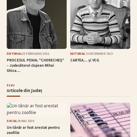
EDITORIAL
23 FEBRUARIE 2022
EDITORIAL
14 DECEMBRIE 2021
PROCESUL PENAL ”CHERECHEȘ”
CARTEA… și VCG
– Judecătorul clujean Mihai
Ghica…
CLUJ
Articole din Județ
SOCIAL
28 MAI 2026
Un tânăr ar fost arestat pentru
zoofilie