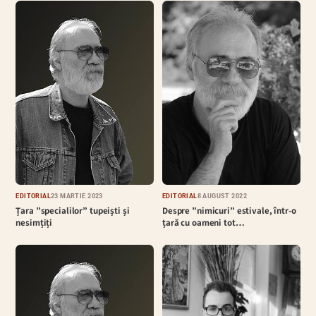
EDITORIAL
23 MARTIE 2023
EDITORIAL
8 AUGUST 2022
Țara ”specialilor” tupeiști și
Despre ”nimicuri” estivale, într-o
nesimțiți
țară cu oameni tot…