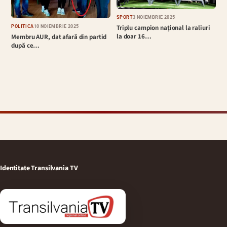
SPORT
3 NOIEMBRIE 2025
Triplu campion național la raliuri
POLITICĂ
10 NOIEMBRIE 2025
la doar 16…
Membru AUR, dat afară din partid
după ce…
Identitate Transilvania TV