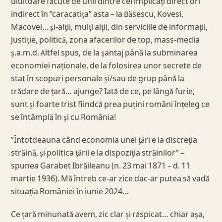
uluitoare făcute de unii dintre cei implicați direct ori
indirect în ”caracatița” asta – la Băsescu, Kovesi,
Macovei… și-alții, mulți alții, din serviciile de informații,
Justiție, politică, zona afacerilor de top, mass-media
ș.a.m.d. Altfel spus, de la șantaj până la subminarea
economiei naționale, de la folosirea unor secrete de
stat în scopuri personale și/sau de grup până la
trădare de țară… ajunge? Iată de ce, pe lângă furie,
sunt și foarte trist fiindcă prea puțini români înțeleg ce
se întâmplă în și cu România!
”Întotdeauna când economia unei țări e la discreția
străină, și politica țării e la dispoziția străinilor” –
spunea Garabet Ibrăileanu (n. 23 mai 1871 – d. 11
martie 1936). Mă întreb ce-ar zice dac-ar putea să vadă
situația României în iunie 2024…
Ce țară minunată avem, zic clar și răspicat… chiar așa,