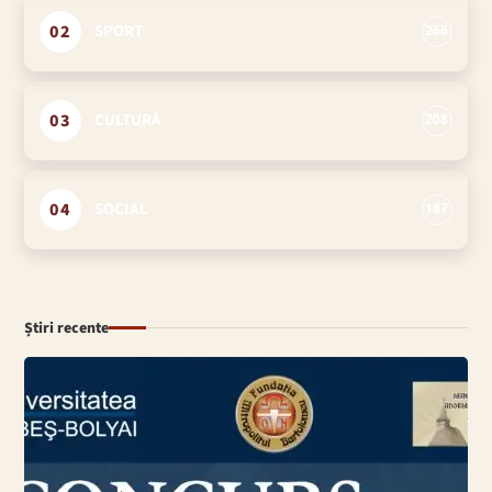
02
SPORT
266
03
CULTURĂ
208
04
SOCIAL
187
Știri recente