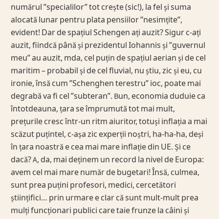
numărul ”specialilor” tot crește (sic!), la fel și suma
alocată lunar pentru plata pensiilor ”nesimțite”,
evident! Dar de spațiul Schengen ați auzit? Sigur c-ați
auzit, fiindcă până și prezidentul Iohannis și ”guvernul
meu” au auzit, mda, cel puțin de spațiul aerian și de cel
maritim – probabil și de cel fluvial, nu știu, zic și eu, cu
ironie, însă cum ”Schenghen terestru” ioc, poate mai
degrabă va fi cel ”subteran”. Bun, economia duduie ca
întotdeauna, țara se împrumută tot mai mult,
prețurile cresc într-un ritm aiuritor, totuși inflația a mai
scăzut puțintel, c-așa zic experții noștri, ha-ha-ha, deși
în țara noastră e cea mai mare inflație din UE. Și ce
dacă? A, da, mai deținem un record la nivel de Europa:
avem cel mai mare număr de bugetari! Însă, culmea,
sunt prea puțini profesori, medici, cercetători
științifici… prin urmare e clar că sunt mult-mult prea
mulți funcționari publici care taie frunze la câini și