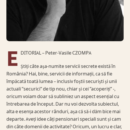
E
DITORIAL – Peter-Vasile CZOMPA
Știți câte așa-numite servicii secrete există în
România? Hai, bine, servicii de informații, ca să fie
împăcată toată lumea – inclusiv foștii securiști și unii
actuali ”securici” de tip nou, chiar și cei ”acoperiți” -,
oricum voiam doar să subliniez un aspect esențial cu
întrebarea de început. Dar nu voi dezvolta subiectul,
alta e esența acestor rânduri, așa că să-i dăm bice mai
departe. Aveți idee câți pensionari speciali sunt și cam
din câte domenii de activitate? Oricum, un lucru e clar,