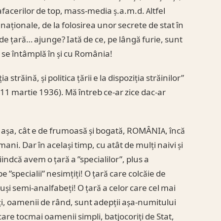
a afacerilor de top, mass-media ș.a.m.d. Altfel
aționale, de la folosirea unor secrete de stat în
de țară… ajunge? Iată de ce, pe lângă furie, sunt
ce se întâmplă în și cu România!
trăină, și politica țării e la dispoziția străinilor”
11 martie 1936). Mă întreb ce-ar zice dac-ar
r așa, cât e de frumoasă și bogată, ROMÂNIA, încă
ni. Dar în același timp, cu atât de mulți naivi și
iindcă avem o țară a ”specialilor”, plus a
 pe ”specialii” nesimțiți! O țară care colcăie de
uși semi-analfabeți! O țară a celor care cel mai
lalți, oamenii de rând, sunt adepții așa-numitului
care tocmai oamenii simpli, batjocoriți de Stat,