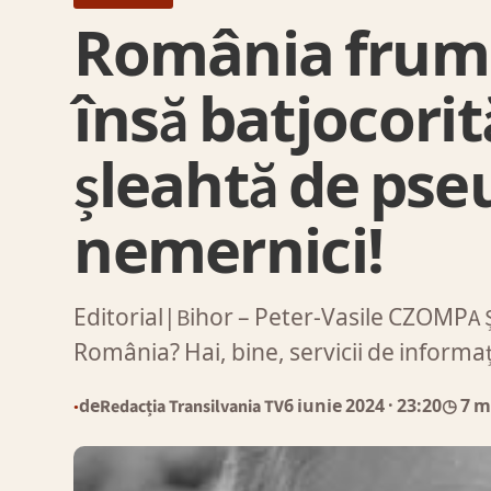
România frumo
însă batjocorită
șleahtă de pse
nemernici!
Editorial|Bihor – Peter-Vasile CZOMPA Șt
România? Hai, bine, servicii de informaț
de
Redacția Transilvania TV
6 iunie 2024
· 23:20
◷ 7 m
●