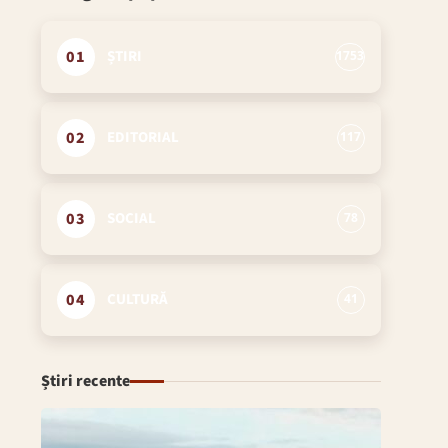
01
ȘTIRI
1753
02
EDITORIAL
117
03
SOCIAL
78
04
CULTURĂ
41
Știri recente