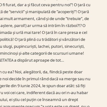
O fi furat, dar a și făcut ceva pentru noi”! O țară cu
 de ”servicii” și manipulată de ”acoperiți”! O țară
mai mult armament, când și de unde ”trebuie”, de
naștere, parol!) ar urma să intrăm în război?!? O
mada și urlă mai tare! O țară în care presa e cel
olitică! O țară plină cu trădători și vânzători de
slugi, pupincuriști, lachei, putori, sinecuriști,
 mincinoși și-alte categorii de scursuri umane!
NITATEA a dispărut aproape de tot…
cu ea? Noi, alegătorii, da, fiindcă peste doar
re noi decide în primul rând dacă va merge sau nu
erile din 9 iunie 2024, le spun doar atât: să fiți
ru voi cei care, indiferent dacă au ori n-au habar
ului, ei știu cel puțin ce înseamnă un drept
 ani argumente precum ”a vota este un drept, nu o