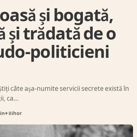
asă și bogată,
 și trădată de o
udo-politicieni
iți câte așa-numite servicii secrete există în
ii, ca…
in
⌖ Bihor