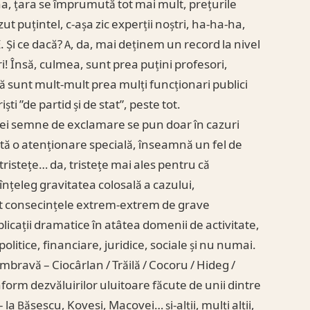
, țara se împrumută tot mai mult, prețurile
ăzut puțintel, c-așa zic experții noștri, ha-ha-ha,
. Și ce dacă? A, da, mai deținem un record la nivel
 Însă, culmea, sunt prea puțini profesori,
 că sunt mult-mult prea mulți funcționari publici
ști ”de partid și de stat”, peste tot.
 trei semne de exclamare se pun doar în cazuri
ntă o atenționare specială, înseamnă un fel de
 tristețe… da, tristețe mai ales pentru că
înțeleg gravitatea colosală a cazului,
icit consecințele extrem-extrem de grave
cații dramatice în atâtea domenii de activitate,
politice, financiare, juridice, sociale și nu numai.
mbravă – Ciocârlan / Trăilă / Cocoru / Hideg /
form dezvăluirilor uluitoare făcute de unii dintre
 – la Băsescu, Kovesi, Macovei… și-alții, mulți alții,