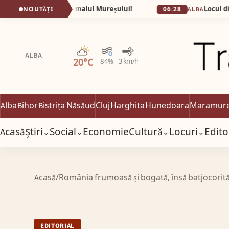
 secret de pe malul Mureșului!
Locul din Tunisia 
NOUTĂȚI
06:28
ALBA
Parțial noros
ALBA
20°C
84%
3 km/h
Alba
Bihor
Bistrița Năsăud
Cluj
Harghita
Hunedoara
Maramur
Acasă
Știri
Social
Economie
Cultură
Locuri
Edito
⌄
⌄
⌄
⌄
Acasă
/
România frumoasă și bogată, însă batjocorită 
EDITORIAL