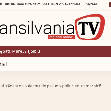
unde sute de mii de turiști vin să admire… liniștea!
03:17
A
eș
Satu Mare
Sălaj
Sibiu
rial
și trădată de o șleahtă de pseudo-politicieni nemernici!