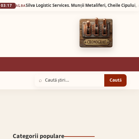
LBA
⌕
Caută
Categorii populare