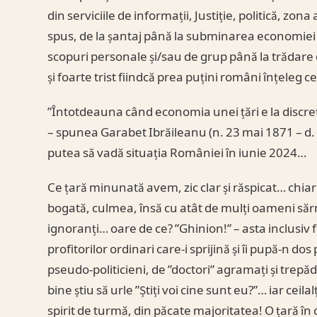
din serviciile de informații, Justiție, politică, zon
spus, de la șantaj până la subminarea economiei n
scopuri personale și/sau de grup până la trădare 
și foarte trist fiindcă prea puțini români înțeleg 
”Întotdeauna când economia unei țări e la discreția s
– spunea Garabet Ibrăileanu (n. 23 mai 1871 – d. 
putea să vadă situația României în iunie 2024…
Ce țară minunată avem, zic clar și răspicat… chia
bogată, culmea, însă cu atât de mulți oameni sărma
ignoranți… oare de ce? ”Ghinion!” – asta inclusiv f
profitorilor ordinari care-i sprijină și îi pupă-n dos
pseudo-politicieni, de ”doctori” agramați și trepăd
bine știu să urle ”Știți voi cine sunt eu?”… iar cei
spirit de turmă, din păcate majoritatea! O țară în 