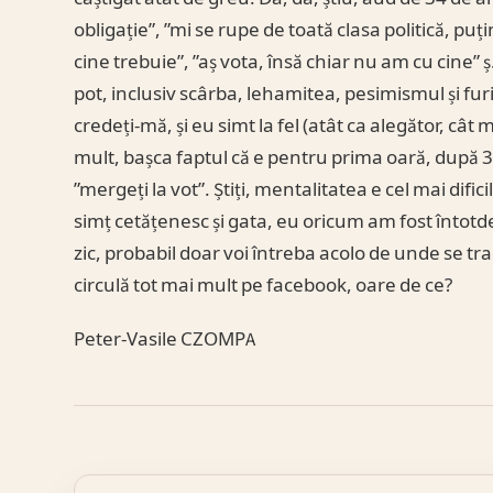
obligație”, ”mi se rupe de toată clasa politică, puț
cine trebuie”, ”aș vota, însă chiar nu am cu cine” ș
pot, inclusiv scârba, lehamitea, pesimismul și furi
credeți-mă, și eu simt la fel (atât ca alegător, cât m
mult, bașca faptul că e pentru prima oară, după 3
”mergeți la vot”. Știți, mentalitatea e cel mai dif
simț cetățenesc și gata, eu oricum am fost întotde
zic, probabil doar voi întreba acolo de unde se tr
circulă tot mai mult pe facebook, oare de ce?
Peter-Vasile CZOMPA