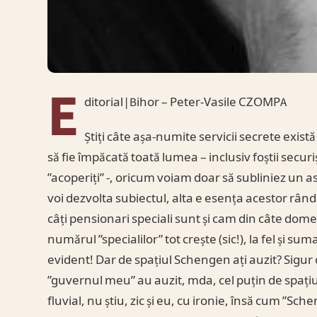
E
ditorial|Bihor – Peter-Vasile CZOMPA
Știți câte așa-numite servicii secrete există
să fie împăcată toată lumea – inclusiv foștii securiști
”acoperiți” -, oricum voiam doar să subliniez un 
voi dezvolta subiectul, alta e esența acestor rând
câți pensionari speciali sunt și cam din câte domen
numărul ”specialilor” tot crește (sic!), la fel și s
evident! Dar de spațiul Schengen ați auzit? Sigur c
”guvernul meu” au auzit, mda, cel puțin de spațiul 
fluvial, nu știu, zic și eu, cu ironie, însă cum ”Sc