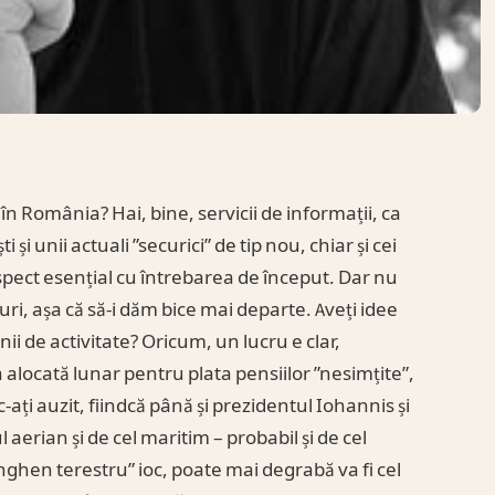
 în România? Hai, bine, servicii de informații, ca
 și unii actuali ”securici” de tip nou, chiar și cei
aspect esențial cu întrebarea de început. Dar nu
uri, așa că să-i dăm bice mai departe. Aveți idee
ii de activitate? Oricum, un lucru e clar,
uma alocată lunar pentru plata pensiilor ”nesimțite”,
-ați auzit, fiindcă până și prezidentul Iohannis și
aerian și de cel maritim – probabil și de cel
henghen terestru” ioc, poate mai degrabă va fi cel