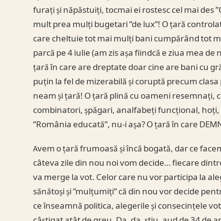
furați și năpăstuiți, tocmai ei rostesc cel mai des ”
mult prea mulți bugetari ”de lux”! O țară controlată
care cheltuie tot mai mulți bani cumpărând tot 
parcă pe 4 iulie (am zis așa fiindcă e ziua mea de 
țară în care are dreptate doar cine are bani cu gră
puțin la fel de mizerabilă și coruptă precum clasa p
neam și țară! O țară plină cu oameni resemnați, cu 
combinatori, șpăgari, analfabeți funcțional, hoți,
”România educată”, nu-i așa? O țară în care DEM
Avem o țară frumoasă și încă bogată, dar ce facem 
câteva zile din nou noi vom decide… fiecare dint
va merge la vot. Celor care nu vor participa la aleg
sănătoși și ”mulțumiți” că din nou vor decide pent
ce înseamnă politica, alegerile și consecințele vot
câștigat atât de greu. Da, da, știu, aud de 34 de