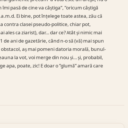
in îmi pasă de cine va câștiga”, ”oricum câștigă
.a.m.d. Ei bine, pot înțelege toate astea, zău că
a contra clasei pseudo-politice, chiar pot,
ai ales ca ziarist), dar… dar ce? Atât și nimic mai
1 de ani de gazetărie, când n-o să (vă) mai spun
icil obstacol, aș mai pomeni datoria morală, bunul-
auna la vot, voi merge din nou și… și, probabil,
age apa, poate, zic! E doar o ”glumă” amară care