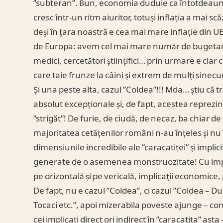
”subteran”. Bun, economia duduie ca întotdeauna
cresc într-un ritm aiuritor, totuși inflația a mai sc
deși în țara noastră e cea mai mare inflație din UE
de Europa: avem cel mai mare număr de bugetari!
medici, cercetători științifici… prin urmare e clar
care taie frunze la câini și extrem de mulți sinecuri
Și una peste alta, cazul ”Coldea”!!! Mda… știu că
absolut excepționale și, de fapt, acestea reprezi
”strigăt”! De furie, de ciudă, de necaz, ba chiar de
majoritatea cetățenilor români n-au înțeles și nu 
dimensiunile incredibile ale ”caracatiței” și impl
generate de o asemenea monstruozitate! Cu impli
pe orizontală și pe vericală, implicații economice, 
De fapt, nu e cazul ”Coldea”, ci cazul ”Coldea – Du
Tocaci etc.”, apoi mizerabila poveste ajunge – con
cei implicați direct ori indirect în ”caracatița” asta