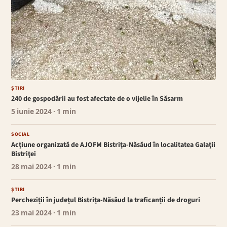
ȘTIRI
240 de gospodării au fost afectate de o vijelie în Săsarm
5 iunie 2024
· 1 min
SOCIAL
Acțiune organizată de AJOFM Bistriţa-Năsăud în localitatea Galaţii
Bistriţei
28 mai 2024
· 1 min
ȘTIRI
Percheziții în județul Bistrița-Năsăud la traficanții de droguri
23 mai 2024
· 1 min