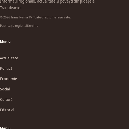
Informații regionale, actualitate și povești din județele
Transilvaniei.
© 2026 Transilvania TV. Toate drepturile rezervate.
Publicație regională online
Meniu
Actualitate
Politică
Economie
Social
Cultură
Editorial
Meniu