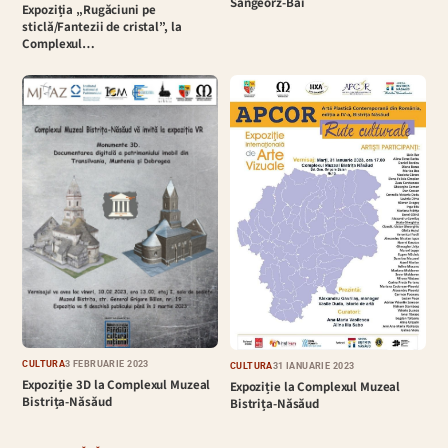
Sângeorz-Băi
Expoziția „Rugăciuni pe
sticlă/Fantezii de cristal”, la
Complexul…
CULTURĂ
3 FEBRUARIE 2023
CULTURĂ
31 IANUARIE 2023
Expoziție 3D la Complexul Muzeal
Expoziție la Complexul Muzeal
Bistrița-Năsăud
Bistrița-Năsăud