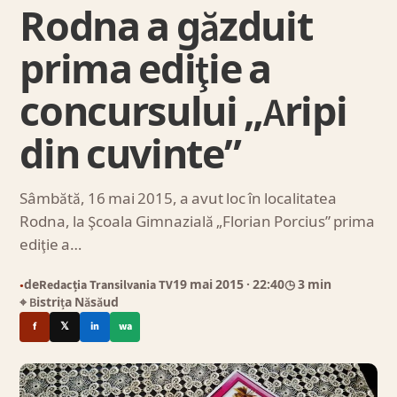
Rodna a găzduit
prima ediţie a
concursului „Aripi
din cuvinte”
Sâmbătă, 16 mai 2015, a avut loc în localitatea
Rodna, la Şcoala Gimnazială „Florian Porcius” prima
ediţie a…
de
Redacția Transilvania TV
19 mai 2015
· 22:40
◷ 3 min
●
⌖ Bistrița Năsăud
f
𝕏
in
wa