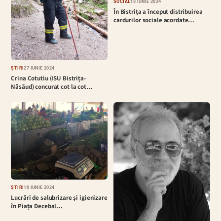
SOCIAL
18 IUNIE 2024
În Bistrița a început distribuirea
cardurilor sociale acordate…
ȘTIRI
27 IUNIE 2024
Crina Cotutiu (ISU Bistrița-
Năsăud) concurat cot la cot…
ȘTIRI
10 IUNIE 2024
Lucrări de salubrizare și igienizare
în Piața Decebal…