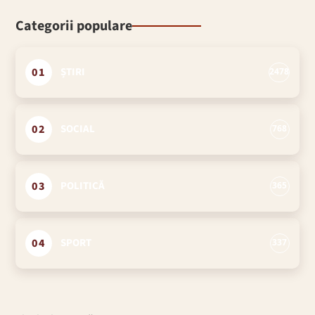
Categorii populare
01
ȘTIRI
2478
02
SOCIAL
768
03
POLITICĂ
365
04
SPORT
337