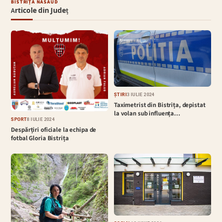
BISTRIȚA NĂSĂUD
Articole din Județ
ȘTIRI
3 IULIE 2024
Taximetrist din Bistrița, depistat
la volan sub influența…
SPORT
8 IULIE 2024
Despărțiri oficiale la echipa de
fotbal Gloria Bistrița