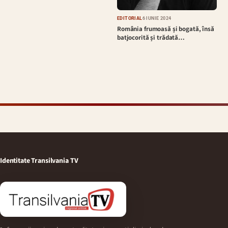
EDITORIAL
6 IUNIE 2024
România frumoasă și bogată, însă
batjocorită și trădată…
Identitate Transilvania TV