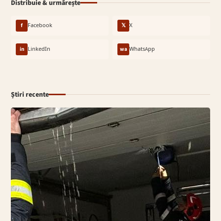
Distribuie & urmărește
f
Facebook
𝕏
X
in
LinkedIn
wa
WhatsApp
Știri recente