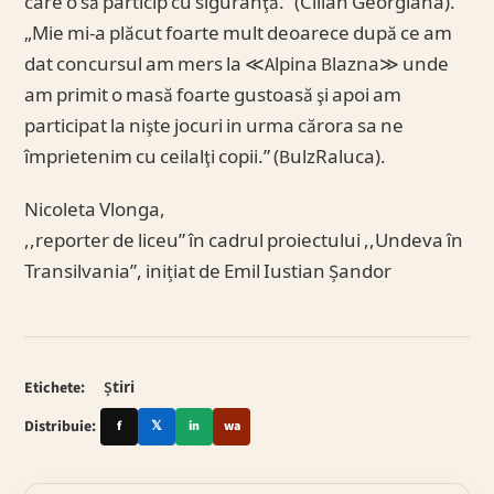
care o să particip cu siguranţă.” (Cilian Georgiana).
„Mie mi-a plăcut foarte mult deoarece după ce am
dat concursul am mers la ≪Alpina Blazna≫ unde
am primit o masă foarte gustoasă şi apoi am
participat la nişte jocuri in urma cărora sa ne
împrietenim cu ceilalţi copii.” (BulzRaluca).
Nicoleta Vlonga,
,,reporter de liceu” în cadrul proiectului ,,Undeva în
Transilvania”, inițiat de Emil Iustian Șandor
Etichete:
Știri
Distribuie:
f
𝕏
in
wa