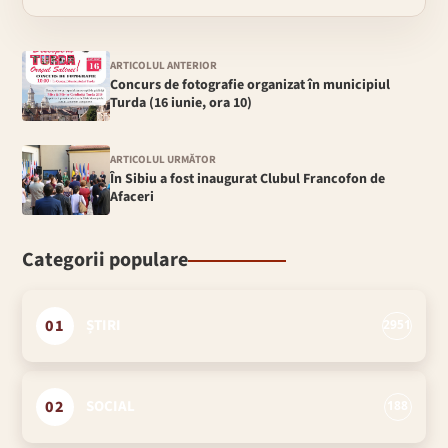
ARTICOLUL ANTERIOR
Concurs de fotografie organizat în municipiul
Turda (16 iunie, ora 10)
ARTICOLUL URMĂTOR
În Sibiu a fost inaugurat Clubul Francofon de
Afaceri
Categorii populare
01
ȘTIRI
2951
02
SOCIAL
188