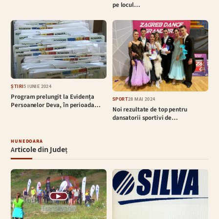
pe locul…
ȘTIRI
5 IUNIE 2024
Program prelungit la Evidența
SPORT
28 MAI 2024
Persoanelor Deva, în perioada…
Noi rezultate de top pentru
dansatorii sportivi de…
HUNEDOARA
Articole din Județ
▶