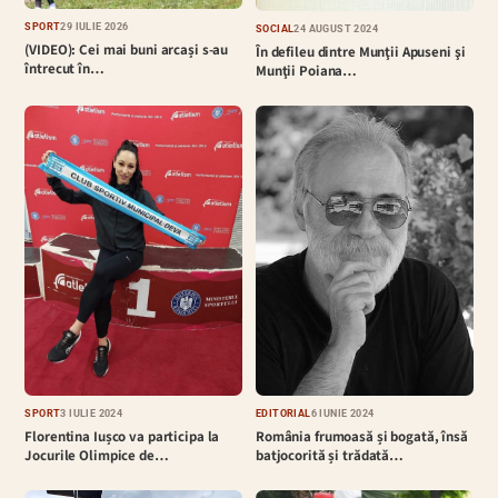
SPORT
29 IULIE 2026
SOCIAL
24 AUGUST 2024
(VIDEO): Cei mai buni arcași s-au
În defileu dintre Munţii Apuseni şi
întrecut în…
Munţii Poiana…
EDITORIAL
6 IUNIE 2024
SPORT
3 IULIE 2024
România frumoasă și bogată, însă
Florentina Iușco va participa la
batjocorită și trădată…
Jocurile Olimpice de…