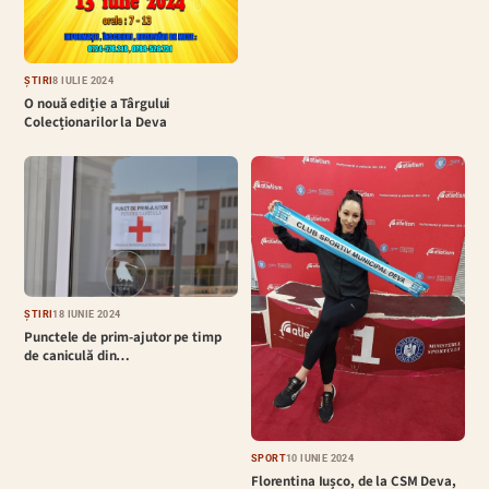
ȘTIRI
8 IULIE 2024
O nouă ediție a Târgului
Colecționarilor la Deva
ȘTIRI
18 IUNIE 2024
Punctele de prim-ajutor pe timp
de caniculă din…
SPORT
10 IUNIE 2024
Florentina Iușco, de la CSM Deva,