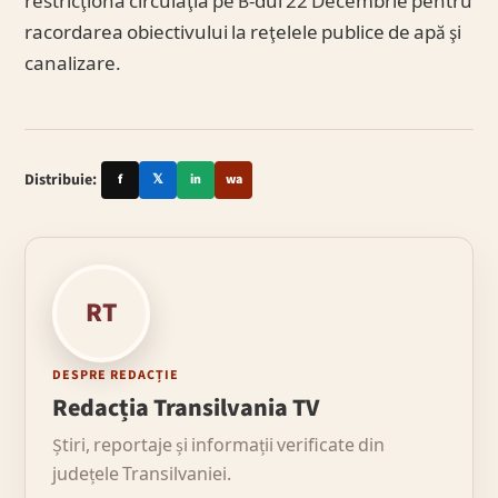
restricţiona circulaţia pe B-dul 22 Decembrie pentru
racordarea obiectivului la reţelele publice de apă şi
canalizare.
Distribuie:
f
𝕏
in
wa
RT
DESPRE REDACȚIE
Redacția Transilvania TV
Știri, reportaje și informații verificate din
județele Transilvaniei.