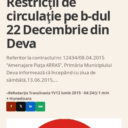
Restricţii de
circulaţie pe b-dul
22 Decembrie din
Deva
Referitor la contractul nr. 12434/08.04.2015
“Amenajare Piaţa ARRAS”, Primăria Municipiului
Deva informează că începând cu ziua de
sâmbătă,13.06.2015,…
de
Redacția Transilvania TV
12 iunie 2015
· 04:24
◷ 1 min
●
⌖ Hunedoara
f
𝕏
in
wa