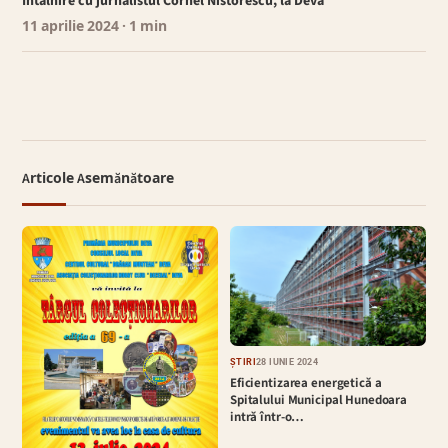
Întâlnire cu jurnalistul Cornel Nistorescu, la Deva
11 aprilie 2024
· 1 min
Articole Asemănătoare
ȘTIRI
28 IUNIE 2024
Eficientizarea energetică a
Spitalului Municipal Hunedoara
intră într-o…