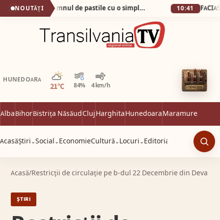
Cum am scăpat de pumnul de pastile cu o simplă apă minerală!
NOUTĂȚI
10:41
Parțial noros
HUNEDOARA
21°C
84%
4 km/h
Alba
Bihor
Bistrița Năsăud
Cluj
Harghita
Hunedoara
Maramureș
Satu 
Acasă
Știri
Social
Economie
Cultură
Locuri
Editorial
⌄
⌄
⌄
⌄
Caut
Acasă
/
Restricţii de circulaţie pe b-dul 22 Decembrie din Deva
ȘTIRI