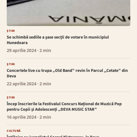
ȘTIRI
Se schimbă sediile a şase secţii de votare în municipiul
Hunedoara
29 aprilie 2024
· 2 min
ȘTIRI
Concertele live cu trupa „Old Band” revin în Parcul ,,Cetate” din
Deva
22 aprilie 2024
· 2 min
ȘTIRI
Încep înscrierile la Festivalul Concurs Național de Muzică Pop
pentru Copii și Adolescenți „DEVA MUSIC STAR”
16 aprilie 2024
· 2 min
CULTURĂ