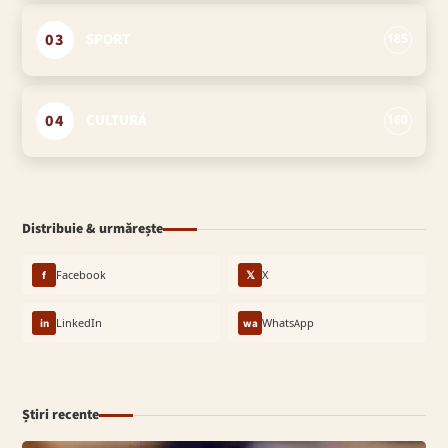
03
SPORT
185
04
CULTURĂ
160
Distribuie & urmărește
f
Facebook
𝕏
X
in
LinkedIn
wa
WhatsApp
Știri recente