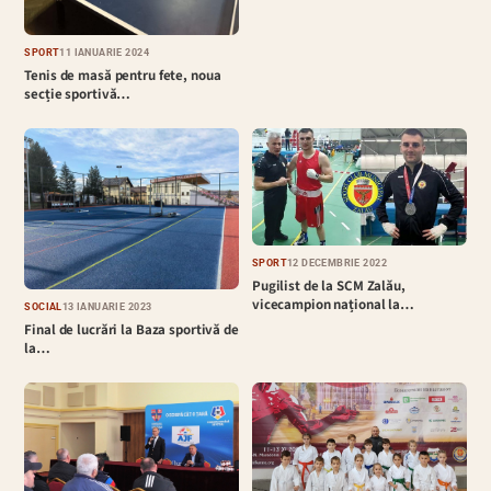
SPORT
11 IANUARIE 2024
Tenis de masă pentru fete, noua
secție sportivă…
SPORT
12 DECEMBRIE 2022
Pugilist de la SCM Zalău,
vicecampion național la…
SOCIAL
13 IANUARIE 2023
Final de lucrări la Baza sportivă de
la…