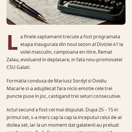
L
a finele saptamanii trecute a fost programata
etapa inaugurala din noul sezon al Diviziei A1 la
volei masculin, campioana en-titre, Remat
Zalau, evoluand in deplasare, in fata nou-promovatei
CSU Galati.
Formatia condusa de Mariusz Sordyl si Ovidiu
Macarie si-a adujdecat fara nicio emotie cele trei
puncte puse in joc, castigand trei seturi consecutive.
Actul secund a fost cel mai disputat. Dupa 25 – 15 in
primul set, s-a mers cap la cap la inceputul celui de-al
doilea set, iar la un moment dat galatenii au preluat