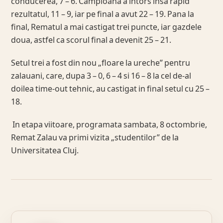
conducerea, 7 – 6. Campioana a intors insa rapid
rezultatul, 11 – 9, iar pe final a avut 22 – 19. Pana la
final, Rematul a mai castigat trei puncte, iar gazdele
doua, astfel ca scorul final a devenit 25 – 21.
Setul trei a fost din nou „floare la ureche” pentru
zalauani, care, dupa 3 – 0, 6 – 4 si 16 – 8 la cel de-al
doilea time-out tehnic, au castigat in final setul cu 25 –
18.
In etapa viitoare, programata sambata, 8 octombrie,
Remat Zalau va primi vizita „studentilor” de la
Universitatea Cluj.