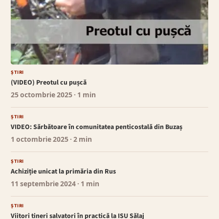
ȘTIRI
(VIDEO) Preotul cu pușcă
25 octombrie 2025
· 1 min
ȘTIRI
VIDEO: Sărbătoare în comunitatea penticostală din Buzaș
1 octombrie 2025
· 2 min
ȘTIRI
Achiziție unicat la primăria din Rus
11 septembrie 2024
· 1 min
ȘTIRI
Viitori tineri salvatori în practică la ISU Sălaj