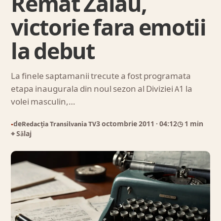
Remat Zalau,
victorie fara emotii
la debut
La finele saptamanii trecute a fost programata
etapa inaugurala din noul sezon al Diviziei A1 la
volei masculin,…
de
Redacția Transilvania TV
3 octombrie 2011
· 04:12
◷ 1 min
●
⌖ Sălaj