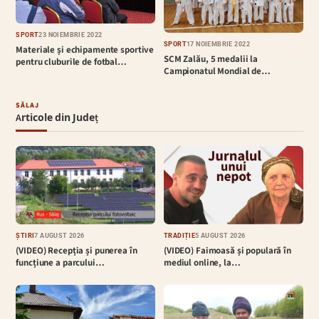
SPORT
23 NOIEMBRIE 2022
SPORT
17 NOIEMBRIE 2022
Materiale și echipamente sportive
SCM Zalău, 5 medalii la
pentru cluburile de fotbal…
Campionatul Mondial de…
SĂLAJ
Articole din Județ
ȘTIRI
7 AUGUST 2026
TRADIȚIE
5 AUGUST 2026
(VIDEO) Recepția și punerea în
(VIDEO) Faimoasă și populară în
funcțiune a parcului…
mediul online, la…