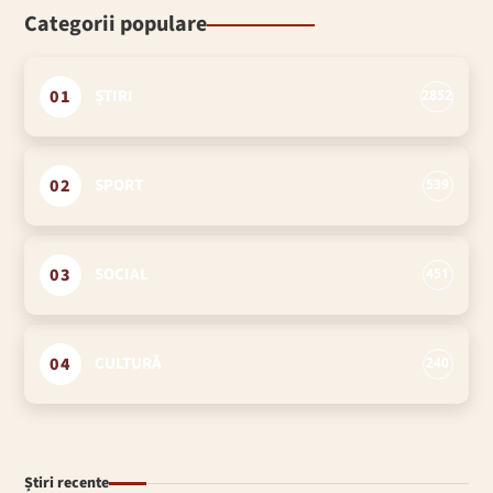
Categorii populare
01
ȘTIRI
2852
02
SPORT
539
03
SOCIAL
451
04
CULTURĂ
240
Știri recente