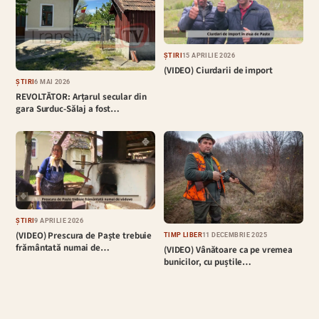
ȘTIRI
15 APRILIE 2026
(VIDEO) Ciurdarii de import
ȘTIRI
6 MAI 2026
REVOLTĂTOR: Arțarul secular din
gara Surduc-Sălaj a fost…
ȘTIRI
9 APRILIE 2026
(VIDEO) Prescura de Paște trebuie
TIMP LIBER
11 DECEMBRIE 2025
frământată numai de…
(VIDEO) Vânătoare ca pe vremea
bunicilor, cu puștile…