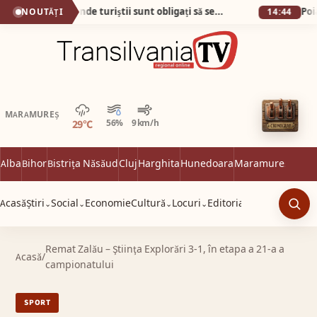
Plaja din Tunisia unde turiștii sunt obligați să se descalțe! Nisipul e atât de fin încât pare cernut prin sită!
NOUTĂȚI
14:44
Averse
MARAMUREȘ
29°C
56%
9 km/h
Alba
Bihor
Bistrița Năsăud
Cluj
Harghita
Hunedoara
Maramureș
Satu 
Acasă
Știri
Social
Economie
Cultură
Locuri
Editorial
⌄
⌄
⌄
⌄
Caut
Remat Zalău – Ştiinţa Explorări 3-1, în etapa a 21-a a
Acasă
/
campionatului
SPORT