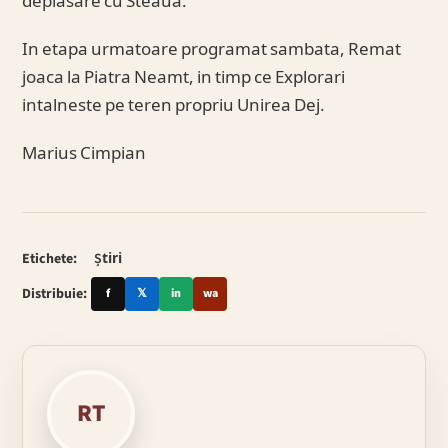
deplasare cu Steaua.
In etapa urmatoare programat sambata, Remat
joaca la Piatra Neamt, in timp ce Explorari
intalneste pe teren propriu Unirea Dej.
Marius Cimpian
Etichete:
Știri
Distribuie:
f
𝕏
in
wa
RT