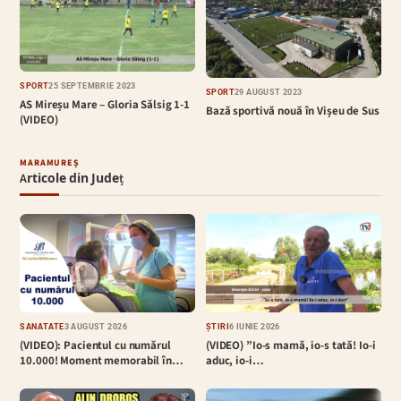
SPORT
25 SEPTEMBRIE 2023
SPORT
29 AUGUST 2023
AS Mireșu Mare – Gloria Sălsig 1-1
Bază sportivă nouă în Vișeu de Sus
(VIDEO)
MARAMUREȘ
Articole din Județ
SĂNĂTATE
3 AUGUST 2026
ȘTIRI
6 IUNIE 2026
(VIDEO): Pacientul cu numărul
(VIDEO) ”Io-s mamă, io-s tată! Io-i
10.000! Moment memorabil în…
aduc, io-i…