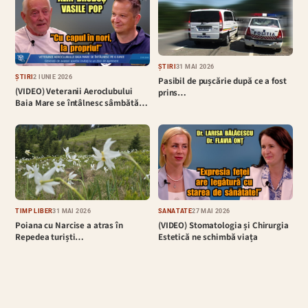
ȘTIRI
31 MAI 2026
ȘTIRI
2 IUNIE 2026
Pasibil de pușcărie după ce a fost
(VIDEO) Veteranii Aeroclubului
prins…
Baia Mare se întâlnesc sâmbătă…
TIMP LIBER
31 MAI 2026
SĂNĂTATE
27 MAI 2026
Poiana cu Narcise a atras în
(VIDEO) Stomatologia și Chirurgia
Repedea turiști…
Estetică ne schimbă viața