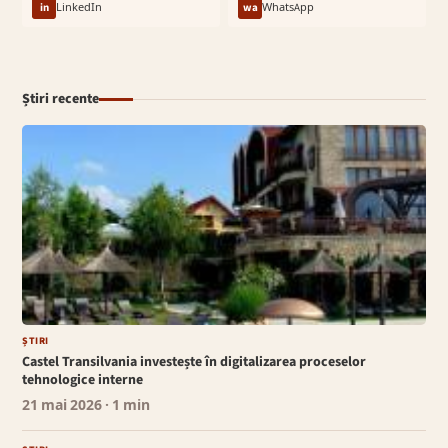
in
LinkedIn
wa
WhatsApp
Știri recente
ȘTIRI
Castel Transilvania investește în digitalizarea proceselor
tehnologice interne
21 mai 2026
· 1 min