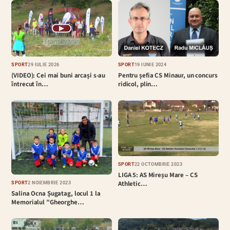
▶
SPORT
29 IULIE 2026
SPORT
19 IUNIE 2024
(VIDEO): Cei mai buni arcași s-au
Pentru șefia CS Minaur, un concurs
întrecut în…
ridicol, plin…
SPORT
22 OCTOMBRIE 2023
LIGA 5: AS Mireșu Mare – CS
Athletic…
SPORT
2 NOIEMBRIE 2023
Salina Ocna Șugatag, locul 1 la
Memorialul ”Gheorghe…