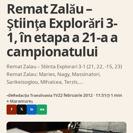
Remat Zalău –
Ştiinţa Explorări 3-
1, în etapa a 21-a a
campionatului
Remat Zalau – Stiinta Explorari 3-1 (21, 22, -15, 23)
Remat Zalau: Maries, Nagy, Massinatori,
Sarikeisoglou, Mihalcea, Terzis,…
de
Redacția Transilvania TV
22 februarie 2012
· 11:51
◷ 1 min
●
⌖ Maramureș
f
𝕏
in
wa