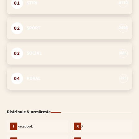
01
ȘTIRI
6110
02
SPORT
2496
03
SOCIAL
885
04
RURAL
295
Distribuie & urmărește
f
Facebook
𝕏
X