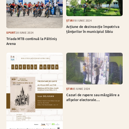
ȘTIRI
18 IUNIE 2024
Acțiune de dezinsecție împotriva
țânțarilor în municipiul Sibiu
SPORT
28 IUNIE 2024
Triada MTB continuă la Păltiniș
Arena
ȘTIRI
5 IUNIE 2024
Cazuri de rupere sau mâzgălire a
afișelor electorale…