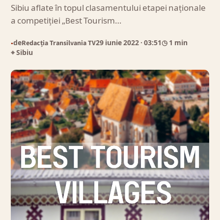
Sibiu aflate în topul clasamentului etapei naționale
a competiției „Best Tourism…
de
Redacția Transilvania TV
29 iunie 2022
· 03:51
◷ 1 min
●
⌖ Sibiu