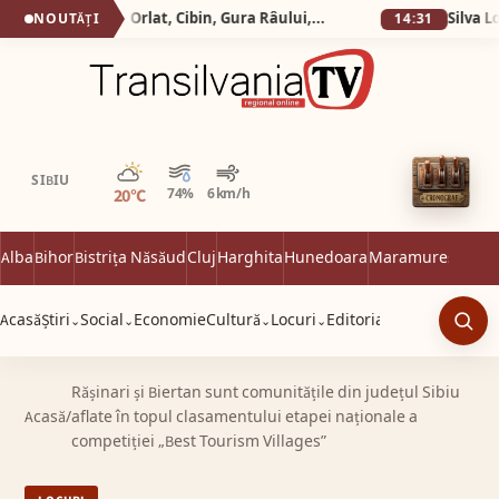
Silva Logistic Services. Orlat, Cibin, Gura Râului, Paltinis, Arena Platos, Iezeru Mare, drumul spre inima Mǎrginimii.
NOUTĂȚI
14:31
Parțial noros
SIBIU
20°C
74%
6 km/h
Alba
Bihor
Bistrița Năsăud
Cluj
Harghita
Hunedoara
Maramureș
Satu 
Acasă
Știri
Social
Economie
Cultură
Locuri
Editorial
⌄
⌄
⌄
⌄
Caut
Rășinari și Biertan sunt comunitățile din județul Sibiu
Acasă
/
aflate în topul clasamentului etapei naționale a
competiției „Best Tourism Villages”