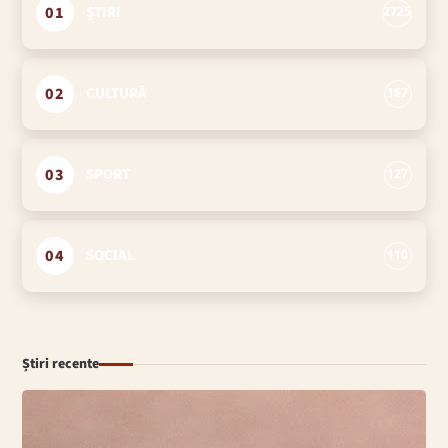
01
ȘTIRI
2725
02
CULTURĂ
167
03
SPORT
127
04
SOCIAL
110
Știri recente