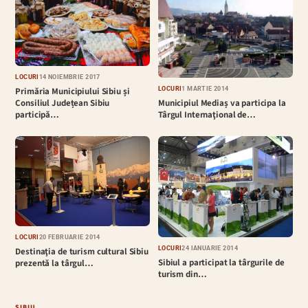
LOCURI
14 NOIEMBRIE 2017
LOCURI
1 MARTIE 2014
Primăria Municipiului Sibiu și
Municipiul Mediaș va participa la
Consiliul Județean Sibiu
Târgul Internaţional de…
participă…
LOCURI
20 FEBRUARIE 2014
LOCURI
24 IANUARIE 2014
Destinaţia de turism cultural Sibiu
Sibiul a participat la târgurile de
prezentă la târgul…
turism din…
SIBIU