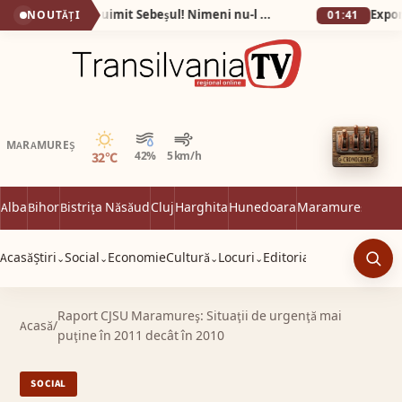
Fotografiile care au uimit Sebeșul! Nimeni nu-l mai recunoaște pe Eugen după ce a slăbit 60 de kilograme în 9 luni!
NOUTĂȚI
01:41
Senin
MARAMUREȘ
32°C
42%
5 km/h
Alba
Bihor
Bistrița Năsăud
Cluj
Harghita
Hunedoara
Maramureș
Satu 
Acasă
Știri
Social
Economie
Cultură
Locuri
Editorial
⌄
⌄
⌄
⌄
Caut
Raport CJSU Maramureş: Situaţii de urgenţă mai
Acasă
/
puţine în 2011 decât în 2010
SOCIAL