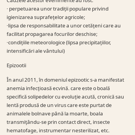
Cauzele acestor evenimente au fost:
· perpetuarea unor tradiţii populare privind
igienizarea suprafeţelor agricole;
·lipsa de responsabilitate a unor cetăţeni care au
facilitat propagarea focurilor deschise;
·condiţiile meteorologice (lipsa precipitaţiilor,
intensificări ale vântului)
Epizootii
În anul 2011, în domeniul epizootic s-a manifestat
anemia infecţioasă ecvină. care este o boală
specifică solipedelor cu evoluţie acută, cronică sau
lentă produsă de un virus care este purtat de
animalele bolnave până la moarte, boala
transmiţându-se prin contact direct, insecte
hematofage, instrumentar nesterilizat, etc.