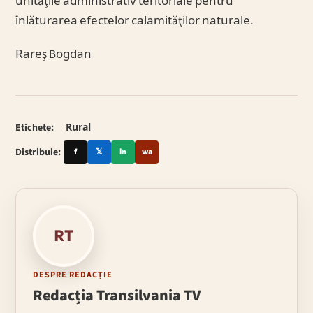
unităţile administrativ teritoriale pentru
înlăturarea efectelor calamităţilor naturale.
Rareş Bogdan
Etichete:
Rural
Distribuie:
f
𝕏
in
wa
RT
DESPRE REDACȚIE
Redacția Transilvania TV