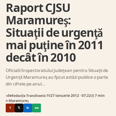
Raport CJSU
Maramureş:
Situaţii de urgenţă
mai puţine în 2011
decât în 2010
Oficialii Inspectoratului Judeţean pentru Situaţii de
Urgenţă Maramureş au fpcut astăzi publice o parte
din cifrele pe anul…
de
Redacția Transilvania TV
27 ianuarie 2012
· 07:22
◷ 7 min
●
⌖ Maramureș
f
𝕏
in
wa