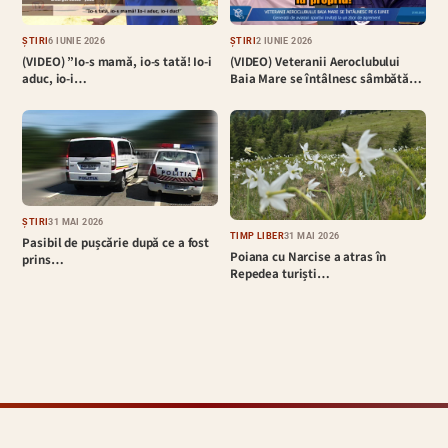
ȘTIRI
6 IUNIE 2026
ȘTIRI
2 IUNIE 2026
(VIDEO) ”Io-s mamă, io-s tată! Io-i
(VIDEO) Veteranii Aeroclubului
aduc, io-i…
Baia Mare se întâlnesc sâmbătă…
ȘTIRI
31 MAI 2026
TIMP LIBER
31 MAI 2026
Pasibil de pușcărie după ce a fost
Poiana cu Narcise a atras în
prins…
Repedea turiști…