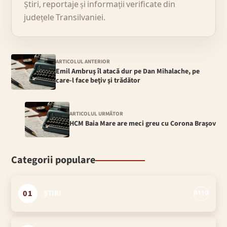
Știri, reportaje și informații verificate din
județele Transilvaniei.
ARTICOLUL ANTERIOR
Emil Ambruş îl atacă dur pe Dan Mihalache, pe
care-l face beţiv şi trădător
ARTICOLUL URMĂTOR
HCM Baia Mare are meci greu cu Corona Braşov
Categorii populare
01
ȘTIRI
6110