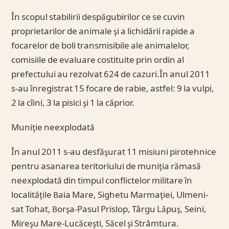
În scopul stabilirii despăgubirilor ce se cuvin
proprietarilor de animale şi a lichidării rapide a
focarelor de boli transmisibile ale animalelor,
comisiile de evaluare costituite prin ordin al
prefectului au rezolvat 624 de cazuri.În anul 2011
s-au înregistrat 15 focare de rabie, astfel: 9 la vulpi,
2 la cîini, 3 la pisici şi 1 la căprior.
Muniţie neexplodată
În anul 2011 s-au desfăşurat 11 misiuni pirotehnice
pentru asanarea teritoriului de muniţia rămasă
neexplodată din timpul conflictelor militare în
localităţile Baia Mare, Sighetu Marmaţiei, Ulmeni-
sat Tohat, Borşa-Pasul Prislop, Târgu Lăpuş, Seini,
Mireşu Mare-Lucăceşti, Săcel şi Strâmtura.