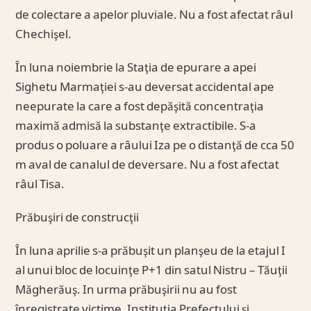
de colectare a apelor pluviale. Nu a fost afectat râul
Chechişel.
În luna noiembrie la Staţia de epurare a apei
Sighetu Marmaţiei s-au deversat accidental ape
neepurate la care a fost depăşită concentraţia
maximă admisă la substanţe extractibile. S-a
produs o poluare a râului Iza pe o distanţă de cca 50
m aval de canalul de deversare. Nu a fost afectat
râul Tisa.
Prăbuşiri de construcţii
În luna aprilie s-a prăbuşit un planşeu de la etajul I
al unui bloc de locuinţe P+1 din satul Nistru – Tăuţii
Măgherăuş. In urma prăbuşirii nu au fost
înregistrate victime. Instituţia Prefectului şi