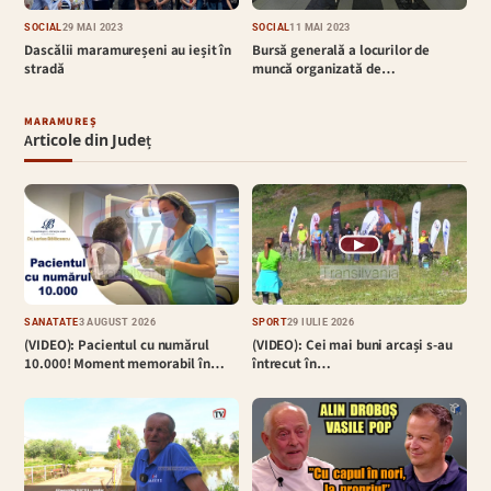
SOCIAL
29 MAI 2023
SOCIAL
11 MAI 2023
Dascălii maramureșeni au ieșit în
Bursă generală a locurilor de
stradă
muncă organizată de…
MARAMUREȘ
Articole din Județ
▶
SĂNĂTATE
3 AUGUST 2026
SPORT
29 IULIE 2026
(VIDEO): Pacientul cu numărul
(VIDEO): Cei mai buni arcași s-au
10.000! Moment memorabil în…
întrecut în…