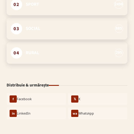
02
SPORT
2496
03
SOCIAL
885
04
RURAL
295
Distribuie & urmărește
f
Facebook
𝕏
X
in
LinkedIn
wa
WhatsApp