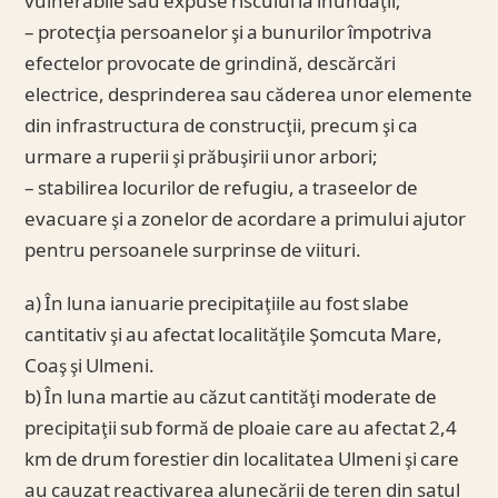
vulnerabile sau expuse riscului la inundaţii;
– protecţia persoanelor şi a bunurilor împotriva
efectelor provocate de grindină, descărcări
electrice, desprinderea sau căderea unor elemente
din infrastructura de construcţii, precum şi ca
urmare a ruperii şi prăbuşirii unor arbori;
– stabilirea locurilor de refugiu, a traseelor de
evacuare şi a zonelor de acordare a primului ajutor
pentru persoanele surprinse de viituri.
a) În luna ianuarie precipitaţiile au fost slabe
cantitativ şi au afectat localităţile Şomcuta Mare,
Coaş şi Ulmeni.
b) În luna martie au căzut cantităţi moderate de
precipitaţii sub formă de ploaie care au afectat 2,4
km de drum forestier din localitatea Ulmeni şi care
au cauzat reactivarea alunecării de teren din satul