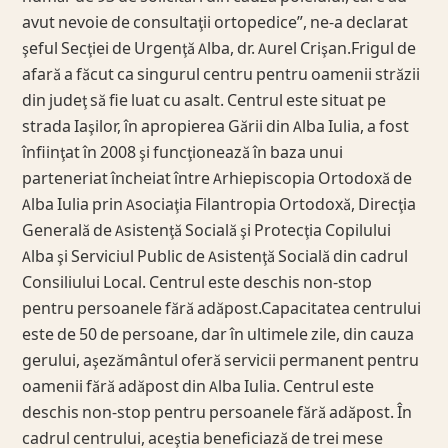
avut nevoie de consultaţii ortopedice”, ne-a declarat
şeful Secţiei de Urgenţă Alba, dr. Aurel Crişan.Frigul de
afară a făcut ca singurul centru pentru oamenii străzii
din judeţ să fie luat cu asalt. Centrul este situat pe
strada Iaşilor, în apropierea Gării din Alba Iulia, a fost
înfiinţat în 2008 şi funcţionează în baza unui
parteneriat încheiat între Arhiepiscopia Ortodoxă de
Alba Iulia prin Asociaţia Filantropia Ortodoxă, Direcţia
Generală de Asistenţă Socială şi Protecţia Copilului
Alba şi Serviciul Public de Asistenţă Socială din cadrul
Consiliului Local. Centrul este deschis non-stop
pentru persoanele fără adăpost.Capacitatea centrului
este de 50 de persoane, dar în ultimele zile, din cauza
gerului, aşezământul oferă servicii permanent pentru
oamenii fără adăpost din Alba Iulia. Centrul este
deschis non-stop pentru persoanele fără adăpost. În
cadrul centrului, aceştia beneficiază de trei mese