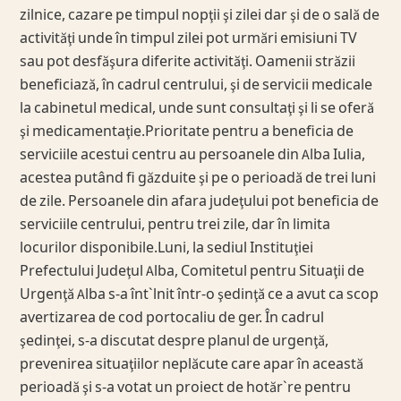
zilnice, cazare pe timpul nopţii şi zilei dar şi de o sală de
activităţi unde în timpul zilei pot urmări emisiuni TV
sau pot desfăşura diferite activităţi. Oamenii străzii
beneficiază, în cadrul centrului, şi de servicii medicale
la cabinetul medical, unde sunt consultaţi şi li se oferă
şi medicamentaţie.Prioritate pentru a beneficia de
serviciile acestui centru au persoanele din Alba Iulia,
acestea putând fi găzduite şi pe o perioadă de trei luni
de zile. Persoanele din afara judeţului pot beneficia de
serviciile centrului, pentru trei zile, dar în limita
locurilor disponibile.Luni, la sediul Instituţiei
Prefectului Judeţul Alba, Comitetul pentru Situaţii de
Urgenţă Alba s-a înt`lnit într-o şedinţă ce a avut ca scop
avertizarea de cod portocaliu de ger. În cadrul
şedinţei, s-a discutat despre planul de urgenţă,
prevenirea situaţiilor neplăcute care apar în această
perioadă şi s-a votat un proiect de hotăr`re pentru