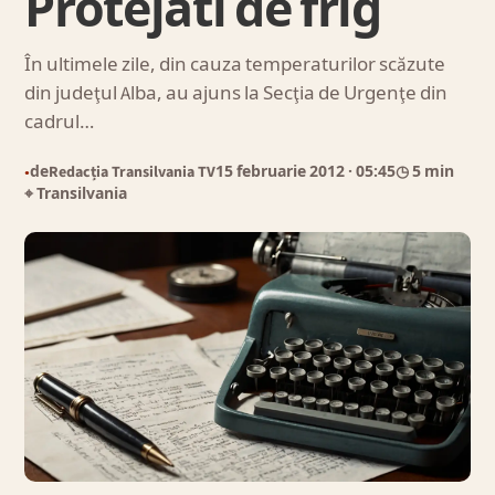
Protejati de frig
În ultimele zile, din cauza temperaturilor scăzute
din judeţul Alba, au ajuns la Secţia de Urgenţe din
cadrul…
de
Redacția Transilvania TV
15 februarie 2012
· 05:45
◷ 5 min
●
⌖ Transilvania