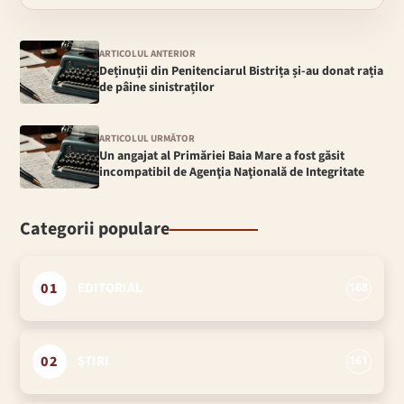
ARTICOLUL ANTERIOR
Deținuții din Penitenciarul Bistrița și-au donat rația
de pâine sinistraților
ARTICOLUL URMĂTOR
Un angajat al Primăriei Baia Mare a fost găsit
incompatibil de Agenţia Naţională de Integritate
Categorii populare
01
EDITORIAL
168
02
ȘTIRI
161