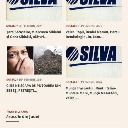
SOCIAL
9 SEPTEMBRIE 2024
SOCIAL
5 SEPTEMBRIE 2024
Țara Secașelor, Miercurea Sibiului
Valea Popii, Dealul Mamut, Parcul
și Ocna Sibiului, alături…
Dendrologic „Dr. Ioan…
SOCIAL
5 SEPTEMBRIE 2024
SOCIAL
4 SEPTEMBRIE 2024
CINE NE SCAPĂ DE PUTOAREA DIN
Munții Trascăului ,Munţii Gilău-
SEBEȘ, PETREȘTI,…
Muntele Mare, Munţii Metaliferi,
Valea…
TRANSILVANIA
Articole din Județ