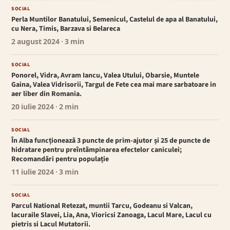
SOCIAL
Perla Muntilor Banatului, Semenicul, Castelul de apa al Banatului,
cu Nera, Timis, Barzava si Belareca
2 august 2024
· 3 min
SOCIAL
Ponorel, Vidra, Avram Iancu, Valea Utului, Obarsie, Muntele
Gaina, Valea Vidrisorii, Targul de Fete cea mai mare sarbatoare in
aer liber din Romania.
20 iulie 2024
· 2 min
SOCIAL
În Alba funcționează 3 puncte de prim-ajutor și 25 de puncte de
hidratare pentru preîntâmpinarea efectelor caniculei;
Recomandări pentru populație
11 iulie 2024
· 3 min
SOCIAL
Parcul National Retezat, muntii Tarcu, Godeanu si Valcan,
lacuraile Slavei, Lia, Ana, Vioricsi Zanoaga, Lacul Mare, Lacul cu
pietris si Lacul Mutatorii.