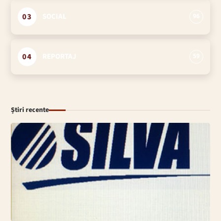
03
SOCIAL
96
04
REPORTAJ
59
Știri recente