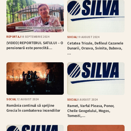
REPORTAJ
18 SEPTEMBRIE 2024
SOCIAL
19 AUGUST 2024
(VIDEO) REPORTERUL SATULUI – O
Cetatea Tricule, Defileul Cazanele
pensionară este poreclită…
Dunarii, Orsova, Svinita, Dubova,
…
SOCIAL
12 AUGUST 2024
SOCIAL
8 AUGUST 2024
România continuă să sprijine
Ramet, Varful Pleasa, Ponor,
Grecia în combaterea incendiilor
Cheile Geogelului, Mogos,
Tomesti,…