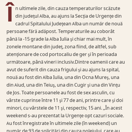
Î
n ultimele zile, din cauza temperaturilor scăzute
din judeţul Alba, au ajuns la Secţia de Urgenţe din
cadrul Spitalului Judeţean Alba un număr de nouă
persoane fără adăpost. Temperaturile au coborât
până la -15 grade la Alba Iulia şi chiar mai mult, în
zonele montane din judeţ, zona fiind, de altfel, sub
atenţionare de cod portocaliu de ger şi în perioada
următoare, până vineri inclusiv.Dintre oamenii care au
avut de suferit din cauza frigului şi au ajuns la spital,
nouă au fost din Alba Iulia, una din Ocna Mureş, una
din Aiud, una din Teiuş, una din Cugir şi una din Vinţu
de Jos. Toate persoanele au fost de sex asculin, cu
vârste cuprinse între 11 şi 77 de ani, printre care şi doi
minori, cu vârstele de 11 şi, respectiv, 15 ani. „În acest
weekend s-au prezentat la Urgenţe opt cazuri sociale.
Au fost înregistrate în ultimele zile (în weekend) un
număr de 93 de solicitări din cauza poleiului, care au