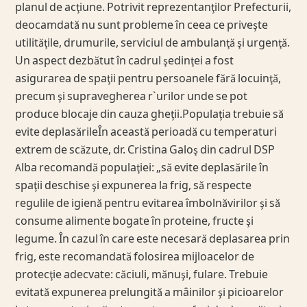
planul de acţiune. Potrivit reprezentanţilor Prefecturii,
deocamdată nu sunt probleme în ceea ce priveşte
utilităţile, drumurile, serviciul de ambulanţă şi urgenţă.
Un aspect dezbătut în cadrul şedinţei a fost
asigurarea de spaţii pentru persoanele fără locuinţă,
precum şi supravegherea r`urilor unde se pot
produce blocaje din cauza gheţii.Populaţia trebuie să
evite deplasărileÎn această perioadă cu temperaturi
extrem de scăzute, dr. Cristina Galoş din cadrul DSP
Alba recomandă populaţiei: „să evite deplasările în
spaţii deschise şi expunerea la frig, să respecte
regulile de igienă pentru evitarea îmbolnăvirilor şi să
consume alimente bogate în proteine, fructe şi
legume. În cazul în care este necesară deplasarea prin
frig, este recomandată folosirea mijloacelor de
protecţie adecvate: căciuli, mănuşi, fulare. Trebuie
evitată expunerea prelungită a mâinilor şi picioarelor