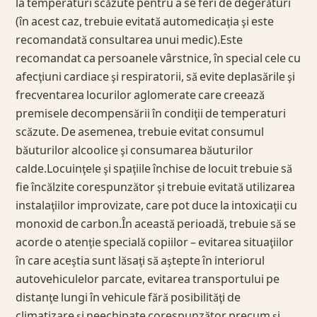
la temperaturi scăzute pentru a se feri de degerături
(în acest caz, trebuie evitată automedicaţia şi este
recomandată consultarea unui medic).Este
recomandat ca persoanele vârstnice, în special cele cu
afecţiuni cardiace şi respiratorii, să evite deplasările şi
frecventarea locurilor aglomerate care creează
premisele decompensării în condiţii de temperaturi
scăzute. De asemenea, trebuie evitat consumul
băuturilor alcoolice şi consumarea băuturilor
calde.Locuinţele şi spaţiile închise de locuit trebuie să
fie încălzite corespunzător şi trebuie evitată utilizarea
instalaţiilor improvizate, care pot duce la intoxicaţii cu
monoxid de carbon.În această perioadă, trebuie să se
acorde o atenţie specială copiilor – evitarea situaţiilor
în care aceştia sunt lăsaţi să aştepte în interiorul
autovehiculelor parcate, evitarea transportului pe
distanţe lungi în vehicule fără posibilităţi de
climatizare şi neechipate corespunzător precum şi