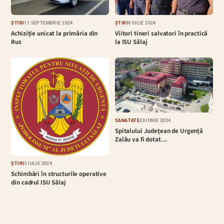
ȘTIRI
11 SEPTEMBRIE 2024
ȘTIRI
8 IULIE 2024
Achiziție unicat la primăria din
Viitori tineri salvatori în practică
Rus
la ISU Sălaj
SĂNĂTATE
28 IUNIE 2024
Spitalului Județean de Urgență
Zalău va fi dotat…
ȘTIRI
3 IULIE 2024
Schimbări în structurile operative
din cadrul ISU Sălaj