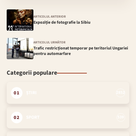
ARTICOLUL ANTERIOR
Expoziție de fotografie la Sibiu
ARTICOLUL URMĂTOR
Trafic restricționat temporar pe teritoriul Ungariei
pentru automarfare
Categorii populare
01
ȘTIRI
2852
02
SPORT
539