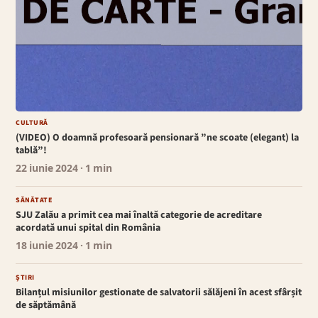
CULTURĂ
(VIDEO) O doamnă profesoară pensionară ”ne scoate (elegant) la
tablă”!
22 iunie 2024
· 1 min
SĂNĂTATE
SJU Zalău a primit cea mai înaltă categorie de acreditare
acordată unui spital din România
18 iunie 2024
· 1 min
ȘTIRI
Bilanțul misiunilor gestionate de salvatorii sălăjeni în acest sfârșit
de săptămână