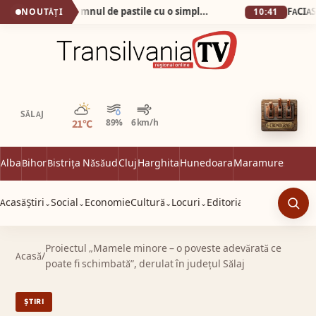
Cum am scăpat de pumnul de pastile cu o simplă apă minerală!
NOUTĂȚI
10:41
Parțial noros
SĂLAJ
21°C
89%
6 km/h
Alba
Bihor
Bistrița Năsăud
Cluj
Harghita
Hunedoara
Maramureș
Satu 
Acasă
Știri
Social
Economie
Cultură
Locuri
Editorial
⌄
⌄
⌄
⌄
Caut
Proiectul „Mamele minore – o poveste adevărată ce
Acasă
/
poate fi schimbată”, derulat în județul Sălaj
ȘTIRI