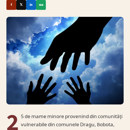
f
𝕏
in
wa
2
5 de mame minore provenind din comunităţi
vulnerabile din comunele Dragu, Bobota,