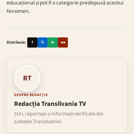
educaţional şi pot fi o categorie predispusă acestui
fenomen.
Distribuie:
f
𝕏
in
wa
RT
DESPRE REDACȚIE
Redacția Transilvania TV
Știri, reportaje și informații verificate din
județele Transilvaniei.