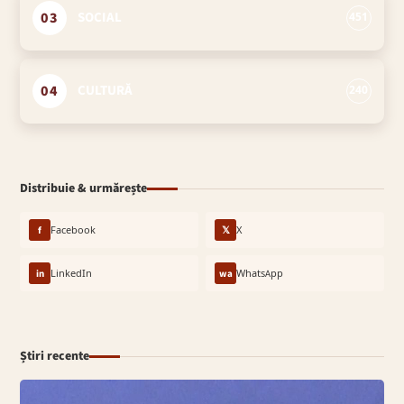
03
SOCIAL
451
04
CULTURĂ
240
Distribuie & urmărește
f
Facebook
𝕏
X
in
LinkedIn
wa
WhatsApp
Știri recente