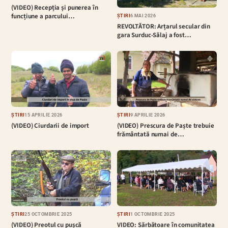
(VIDEO) Recepția și punerea în
funcțiune a parcului…
ȘTIRI
6 MAI 2026
REVOLTĂTOR: Arțarul secular din
gara Surduc-Sălaj a fost…
ȘTIRI
15 APRILIE 2026
ȘTIRI
9 APRILIE 2026
(VIDEO) Ciurdarii de import
(VIDEO) Prescura de Paște trebuie
frământată numai de…
ȘTIRI
25 OCTOMBRIE 2025
ȘTIRI
1 OCTOMBRIE 2025
(VIDEO) Preotul cu pușcă
VIDEO: Sărbătoare în comunitatea