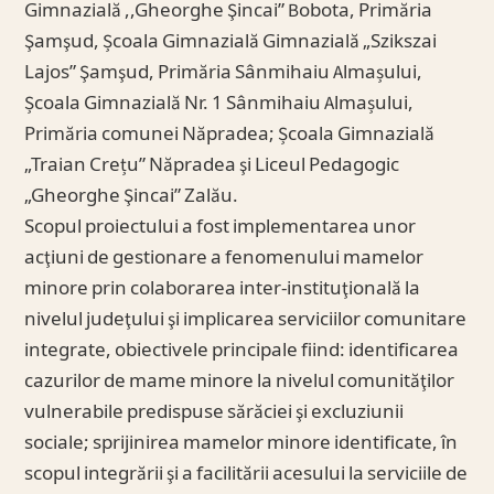
Gimnazială ,,Gheorghe Şincai” Bobota, Primăria
Şamşud, Școala Gimnazială Gimnazială „Szikszai
Lajos” Şamşud, Primăria Sânmihaiu Almașului,
Școala Gimnazială Nr. 1 Sânmihaiu Almașului,
Primăria comunei Năpradea; Școala Gimnazială
„Traian Crețu” Năpradea şi Liceul Pedagogic
„Gheorghe Şincai” Zalău.
Scopul proiectului a fost implementarea unor
acţiuni de gestionare a fenomenului mamelor
minore prin colaborarea inter-instituţională la
nivelul judeţului şi implicarea serviciilor comunitare
integrate, obiectivele principale fiind: identificarea
cazurilor de mame minore la nivelul comunităţilor
vulnerabile predispuse sărăciei şi excluziunii
sociale; sprijinirea mamelor minore identificate, în
scopul integrării şi a facilitării acesului la serviciile de