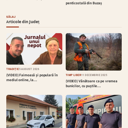
penticostală din Buzaș
SĂLAJ
Articole din Județ
TRADIȚIE
5 AUGUST 2026
(VIDEO) Faimoasă și populară în
TIMP LIBER
11 DECEMBRIE 2025
mediul online, la…
(VIDEO) Vânătoare ca pe vremea
bunicilor, cu puștile…