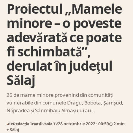
Proiectul „Mamele
minore – o poveste
adevărată ce poate
fi schimbată”,
derulat în județul
Sălaj
25 de mame minore provenind din comunităţi
vulnerabile din comunele Dragu, Bobota, Şamşud,
Năpradea şi Sânmihaiu Almaşului au…
de
Redacția Transilvania TV
28 octombrie 2022
· 00:59
◷ 2 min
●
⌖ Sălaj