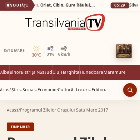
Silva Logistic Services. Orlat, Cibin, Gura Râului, Paltinis, Arena Platos, Iezeru Mare, drumul spre inima Mǎrginimii.
NOUTĂȚI
05:29
Senin
SATU MARE
30°C
31%
6 km/h
Alba
Bihor
Bistrița Năsăud
Cluj
Harghita
Hunedoara
Maramureș
Satu 
Acasă
Știri
Social
Economie
Cultură
Locuri
Editorial
⌄
⌄
⌄
⌄
Caut
Acasă
/
Programul Zilelor Orașului Satu Mare 2017
TIMP LIBER