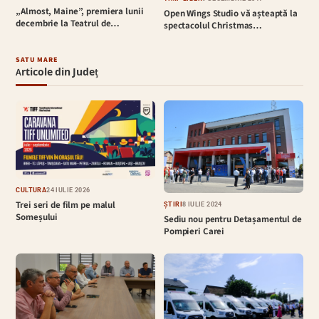
„Almost, Maine”, premiera lunii
Open Wings Studio vă așteaptă la
decembrie la Teatrul de…
spectacolul Christmas…
SATU MARE
Articole din Județ
CULTURĂ
24 IULIE 2026
Trei seri de film pe malul
ȘTIRI
8 IULIE 2024
Someșului
Sediu nou pentru Detașamentul de
Pompieri Carei