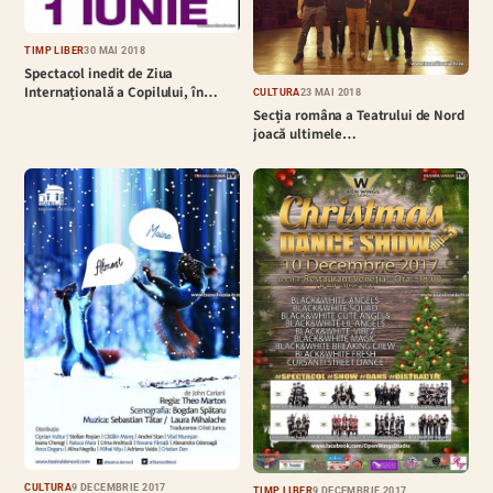
TIMP LIBER
30 MAI 2018
Spectacol inedit de Ziua
Internațională a Copilului, în…
CULTURĂ
23 MAI 2018
Secția româna a Teatrului de Nord
joacă ultimele…
CULTURĂ
9 DECEMBRIE 2017
TIMP LIBER
9 DECEMBRIE 2017