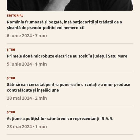
EDITORIAL
România frumoasă și bogată, însă batjocorită și trădată de o
șleahtă de pseudo-politicieni nemernici!
6 iunie 2024
· 7 min
ȘTIRI
Primele două microbuze electrice au sosit în județul Satu Mare
5 iunie 2024
· 1 min
ȘTIRI
Sătmărean cercetat pentru punerea în circulație a unor produse
contrafăcute și înșelăciune
28 mai 2024
· 2 min
ȘTIRI
Acțiune a polițiștilor sătmăreni cu reprezentanții R.A.R.
23 mai 2024
· 1 min