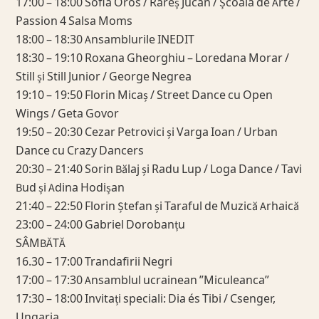
17:00 – 18:00 Sofia Oros / Rareș Jucan / Școala de Arte /
Passion 4 Salsa Moms
18:00 – 18:30 Ansamblurile INEDIT
18:30 – 19:10 Roxana Gheorghiu – Loredana Morar /
Still și Still Junior / George Negrea
19:10 – 19:50 Florin Micaș / Street Dance cu Open
Wings / Geta Govor
19:50 – 20:30 Cezar Petrovici și Varga Ioan / Urban
Dance cu Crazy Dancers
20:30 – 21:40 Sorin Bălaj și Radu Lup / Loga Dance / Tavi
Bud și Adina Hodișan
21:40 – 22:50 Florin Ștefan și Taraful de Muzică Arhaică
23:00 – 24:00 Gabriel Dorobanțu
SÂMBĂTĂ
16.30 – 17:00 Trandafirii Negri
17:00 – 17:30 Ansamblul ucrainean ”Miculeanca”
17:30 – 18:00 Invitați speciali: Dia és Tibi / Csenger,
Ungaria