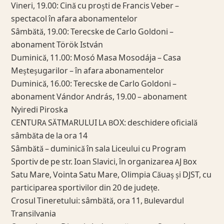
Vineri, 19.00: Cină cu proști de Francis Veber –
spectacol în afara abonamentelor
Sâmbătă, 19.00: Terecske de Carlo Goldoni –
abonament Török István
Duminică, 11.00: Mosó Masa Mosodája – Casa
Meșteșugarilor – în afara abonamentelor
Duminică, 16.00: Terecske de Carlo Goldoni –
abonament Vándor András, 19.00 – abonament
Nyiredi Piroska
CENTURA SĂTMARULUI LA BOX: deschidere oficială
sâmbăta de la ora 14
Sâmbătă – duminică în sala Liceului cu Program
Sportiv de pe str. Ioan Slavici, în organizarea AJ Box
Satu Mare, Vointa Satu Mare, Olimpia Căuaș și DJST, cu
participarea sportivilor din 20 de județe.
Crosul Tineretului: sâmbătă, ora 11, Bulevardul
Transilvania