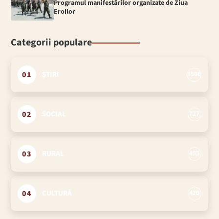
Programul manifestărilor organizate de Ziua
Eroilor
Categorii populare
01
ȘTIRI
1506
02
SOCIAL
727
03
RURAL
493
04
CULTURĂ
420