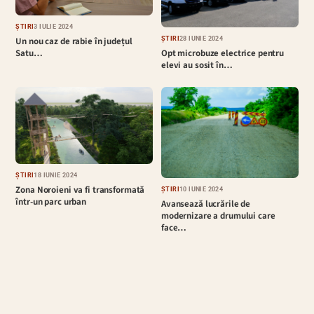
ȘTIRI
3 IULIE 2024
ȘTIRI
28 IUNIE 2024
Un nou caz de rabie în județul
Opt microbuze electrice pentru
Satu…
elevi au sosit în…
ȘTIRI
18 IUNIE 2024
Zona Noroieni va fi transformată
ȘTIRI
10 IUNIE 2024
într-un parc urban
Avansează lucrările de
modernizare a drumului care
face…