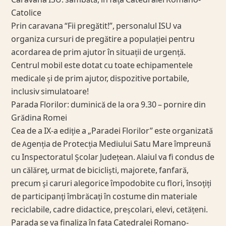
Caravana ISU: sâmbătă, în fața Catedralei Romano-
Catolice
Prin caravana “Fii pregătit!”, personalul ISU va
organiza cursuri de pregătire a populației pentru
acordarea de prim ajutor în situații de urgență.
Centrul mobil este dotat cu toate echipamentele
medicale și de prim ajutor, dispozitive portabile,
inclusiv simulatoare!
Parada Florilor: duminică de la ora 9.30 – pornire din
Grădina Romei
Cea de a IX-a ediţie a „Paradei Florilor” este organizată
de Agenția de Protecția Mediului Satu Mare împreună
cu Inspectoratul Școlar Județean. Alaiul va fi condus de
un călăreț, urmat de bicicliști, majorete, fanfară,
precum şi caruri alegorice împodobite cu flori, însoţiți
de participanţi îmbrăcaţi în costume din materiale
reciclabile, cadre didactice, preșcolari, elevi, cetățeni.
Parada se va finaliza în fața Catedralei Romano-