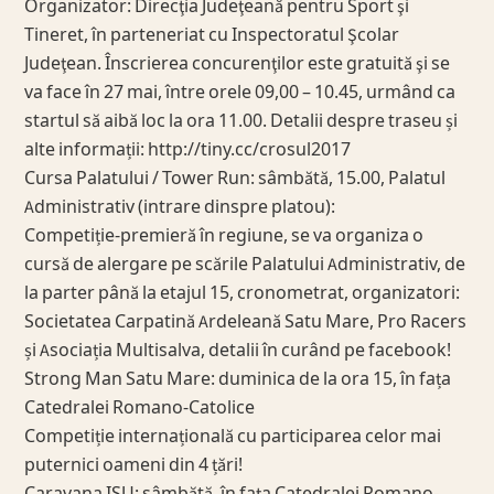
Organizator: Direcţia Judeţeană pentru Sport şi
Tineret, în parteneriat cu Inspectoratul Şcolar
Judeţean. Înscrierea concurenţilor este gratuită şi se
va face în 27 mai, între orele 09,00 – 10.45, urmând ca
startul să aibă loc la ora 11.00. Detalii despre traseu și
alte informații: http://tiny.cc/crosul2017
Cursa Palatului / Tower Run: sâmbătă, 15.00, Palatul
Administrativ (intrare dinspre platou):
Competiție-premieră în regiune, se va organiza o
cursă de alergare pe scările Palatului Administrativ, de
la parter până la etajul 15, cronometrat, organizatori:
Societatea Carpatină Ardeleană Satu Mare, Pro Racers
și Asociația Multisalva, detalii în curând pe facebook!
Strong Man Satu Mare: duminica de la ora 15, în fața
Catedralei Romano-Catolice
Competiție internațională cu participarea celor mai
puternici oameni din 4 țări!