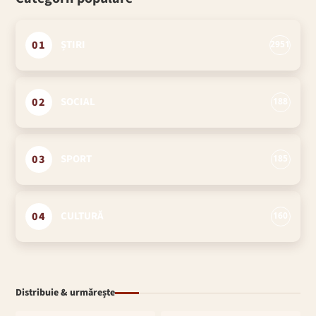
01
ȘTIRI
2951
02
SOCIAL
188
03
SPORT
185
04
CULTURĂ
160
Distribuie & urmărește