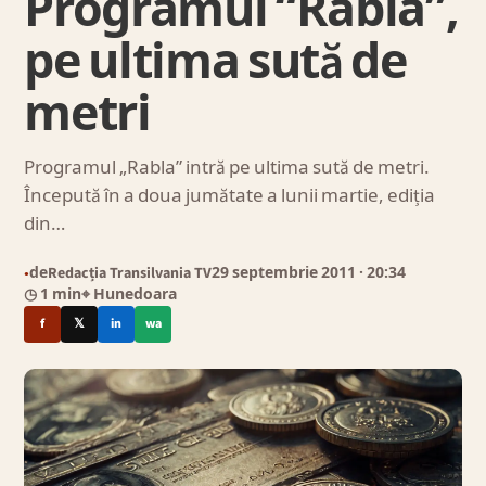
Programul “Rabla”,
pe ultima sută de
metri
Programul „Rabla” intră pe ultima sută de metri.
Începută în a doua jumătate a lunii martie, ediția
din…
de
Redacția Transilvania TV
29 septembrie 2011
· 20:34
●
◷ 1 min
⌖ Hunedoara
f
𝕏
in
wa