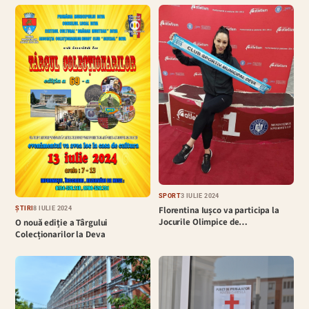
SPORT
3 IULIE 2024
Florentina Iușco va participa la
ȘTIRI
8 IULIE 2024
Jocurile Olimpice de…
O nouă ediție a Târgului
Colecționarilor la Deva