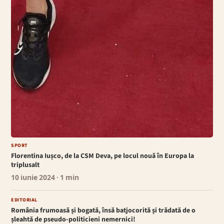
SPORT
Florentina Iușco, de la CSM Deva, pe locul nouă în Europa la
triplusalt
10 iunie 2024
· 1 min
EDITORIAL
România frumoasă și bogată, însă batjocorită și trădată de o
șleahtă de pseudo-politicieni nemernici!