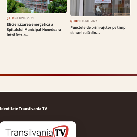
ȘTIRI
28 IUNIE 2024
ȘTIRI
18 IUNIE 2024
Eficientizarea energetică a
Punctele de prim-ajutor pe timp
Spitalului Municipal Hunedoara
de caniculă din…
intră într-o…
Identitate Transilvania TV