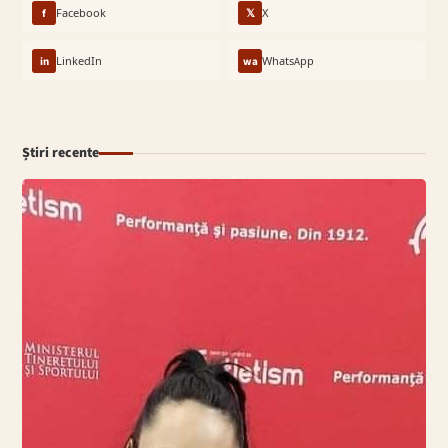
f
Facebook
𝕏
X
in
LinkedIn
wa
WhatsApp
Știri recente