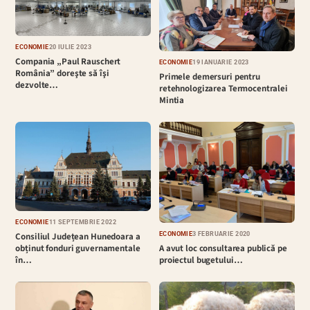
ECONOMIE
20 IULIE 2023
Compania „Paul Rauschert
ECONOMIE
19 IANUARIE 2023
România” doreşte să îşi
Primele demersuri pentru
dezvolte…
retehnologizarea Termocentralei
Mintia
ECONOMIE
11 SEPTEMBRIE 2022
ECONOMIE
3 FEBRUARIE 2020
Consiliul Județean Hunedoara a
A avut loc consultarea publică pe
obținut fonduri guvernamentale
proiectul bugetului…
în…